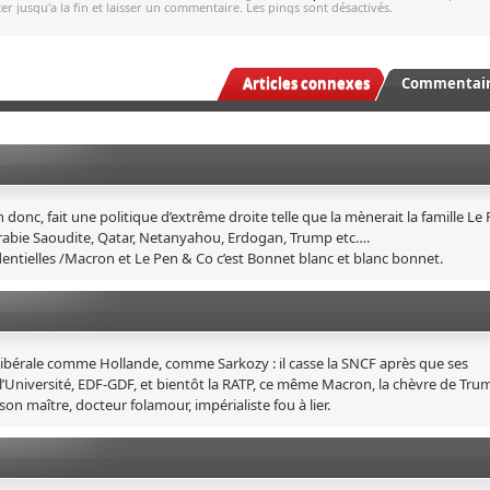
r jusqu'a la fin et laisser un commentaire. Les pings sont désactivés.
Articles connexes
Commentaire
onc, fait une politique d’extrême droite telle que la mènerait la famille Le 
Arabie Saoudite, Qatar, Netanyahou, Erdogan, Trump etc….
dentielles /Macron et Le Pen & Co c’est Bonnet blanc et blanc bonnet.
alibérale comme Hollande, comme Sarkozy : il casse la SNCF après que ses
 l’Université, EDF-GDF, et bientôt la RATP, ce même Macron, la chèvre de Tru
son maître, docteur folamour, impérialiste fou à lier.