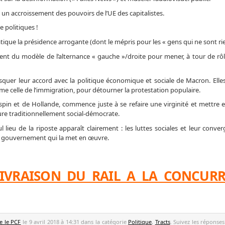
n accroissement des pouvoirs de l’UE des capitalistes.
e politiques !
tique la présidence arrogante (dont le mépris pour les « gens qui ne sont rie
nt du modèle de l’alternance « gauche »/droite pour mener, à tour de rô
squer leur accord avec la politique économique et sociale de Macron. Elle
e celle de l’immigration, pour détourner la protestation populaire.
Jospin et de Hollande, commence juste à se refaire une virginité et mettre 
ture traditionnellement social-démocrate.
eul lieu de la riposte apparaît clairement : les luttes sociales et leur conv
le gouvernement qui la met en œuvre.
LIVRAISON DU RAIL A LA CONCUR
e le PCF
le 9 avril 2018 à 14:31 dans la catégorie
Politique
,
Tracts
. Suivez les réponses