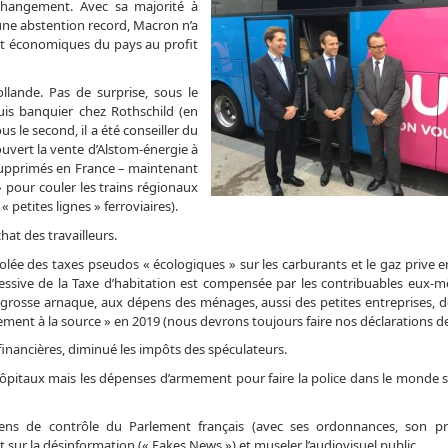
changement. Avec sa majorité à
d’une abstention record, Macron n’a
 et économiques du pays au profit
lande. Pas de surprise, sous le
puis banquier chez Rothschild (en
 le second, il a été conseiller du
couvert la vente d’Alstom-énergie à
 supprimés en France – maintenant
 » pour couler les trains régionaux
 « petites lignes » ferroviaires).
hat des travailleurs.
volée des taxes pseudos « écologiques » sur les carburants et le gaz prive
ssive de la Taxe d’habitation est compensée par les contribuables eux-m
us grosse arnaque, aux dépens des ménages, aussi des petites entreprises, d
èvement à la source » en 2019 (nous devrons toujours faire nos déclarations d
inancières, diminué les impôts des spéculateurs.
ôpitaux mais les dépenses d’armement pour faire la police dans le monde 
 de contrôle du Parlement français (avec ses ordonnances, son pro
tat sur la désinformation (« Fakes News ») et museler l’audiovisuel public.