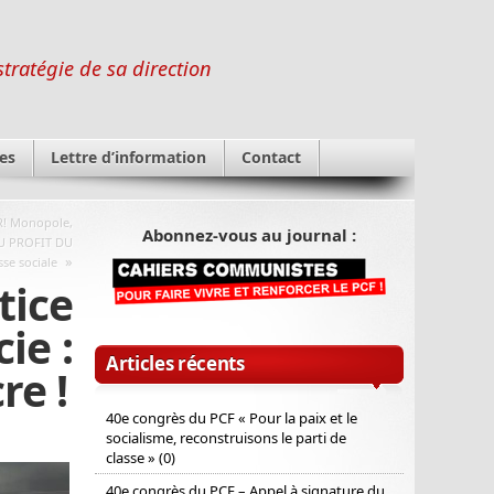
stratégie de sa direction
es
Lettre d’information
Contact
R! Monopole,
Abonnez-vous au journal :
AU PROFIT DU
»
sse sociale
tice
ie :
Articles récents
re !
40e congrès du PCF « Pour la paix et le
socialisme, reconstruisons le parti de
classe » (0)
40e congrès du PCF – Appel à signature du