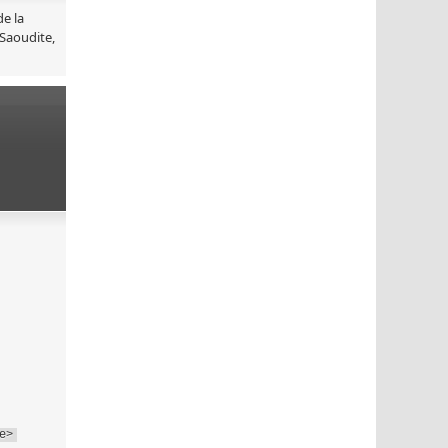
e la
 Saoudite,
e>