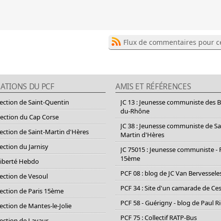
Flux de commentaires pour ce
ATIONS DU PCF
AMIS ET RÉFÉRENCES
section de Saint-Quentin
JC 13 : Jeunesse communiste des 
du-Rhône
section du Cap Corse
JC 38 : Jeunesse communiste de Sa
section de Saint-Martin d'Hères
Martin d'Hères
section du Jarnisy
JC 75015 : Jeunesse communiste - 
15ème
Liberté Hebdo
PCF 08 : blog de JC Van Bervessele
section de Vesoul
PCF 34 : Site d'un camarade de C
section de Paris 15ème
PCF 58 - Guérigny - blog de Paul R
section de Mantes-le-Jolie
PCF 75 : Collectif RATP-Bus
section de Lavaur