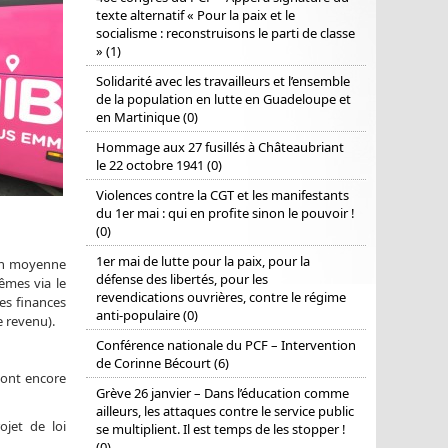
texte alternatif « Pour la paix et le
socialisme : reconstruisons le parti de classe
» (1)
Solidarité avec les travailleurs et l’ensemble
de la population en lutte en Guadeloupe et
en Martinique (0)
Hommage aux 27 fusillés à Châteaubriant
le 22 octobre 1941 (0)
Violences contre la CGT et les manifestants
du 1er mai : qui en profite sinon le pouvoir !
(0)
1er mai de lutte pour la paix, pour la
 en moyenne
défense des libertés, pour les
êmes via le
revendications ouvrières, contre le régime
es finances
anti-populaire (0)
e revenu).
Conférence nationale du PCF – Intervention
de Corinne Bécourt (6)
sont encore
Grève 26 janvier – Dans l’éducation comme
ailleurs, les attaques contre le service public
jet de loi
se multiplient. Il est temps de les stopper !
(0)