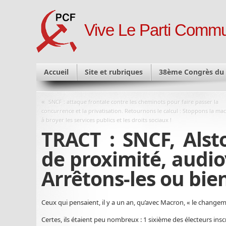
Vive Le Parti Commu
Accueil
Site et rubriques
38ème Congrès du
«
SNCF : attaque frontale contre les cheminots pour faire passer la
concurrence et la privatisation. Retournons le calcul : Stoppons la ma
à broyer les services publics et les droits sociaux !
TRACT : SNCF, Alsto
de proximité, audio
Arrêtons-les ou bien
Ceux qui pensaient, il y a un an, qu’avec Macron, « le change
Certes, ils étaient peu nombreux : 1 sixième des électeurs inscr