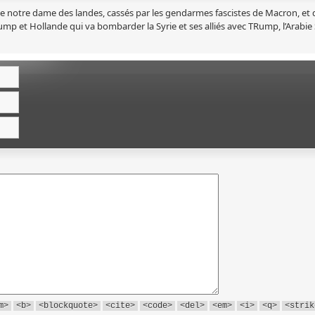
notre dame des landes, cassés par les gendarmes fascistes de Macron, et d
Trump et Hollande qui va bombarder la Syrie et ses alliés avec TRump, l’Arabie
m>
<b>
<blockquote>
<cite>
<code>
<del>
<em>
<i>
<q>
<strik