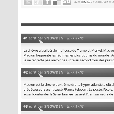
avec
RSS 2.0
.Vous pouvez saute
#1
écrit par
SNOWDEN
IL Y A 8 ANS
La chèvre ultralibérale mafieuse de Trump et Merkel, Macron d
Macron fréquente les régimes les plus pourris du monde : 
Je ne regrette pas n’avoir pas voté au second tour des prési
#2
écrit par
SNOWDEN
IL Y A 8 ANS
Macron est la chèvre d’extrême droite hyper-atlantiste ultr
prédécesseurs aient cassé FRance telecom, La poste, l’école,
aussi bombarder la Syrie, l’armée russe et l’Iran sur ordre de 
#3
écrit par
SNOWDEN
IL Y A 8 ANS