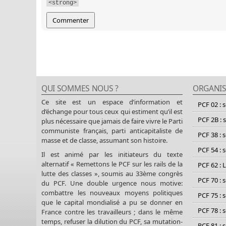
<strong>
QUI SOMMES NOUS ?
ORGANIS
Ce site est un espace d’information et
PCF 02 : 
d’échange pour tous ceux qui estiment qu’il est
PCF 2B : 
plus nécessaire que jamais de faire vivre le Parti
communiste français, parti anticapitaliste de
PCF 38 : 
masse et de classe, assumant son histoire.
PCF 54 : 
Il est animé par les initiateurs du texte
alternatif « Remettons le PCF sur les rails de la
PCF 62 : 
lutte des classes », soumis au 33ème congrès
PCF 70 : 
du PCF. Une double urgence nous motive:
combattre les nouveaux moyens politiques
PCF 75 : 
que le capital mondialisé a pu se donner en
PCF 78 : 
France contre les travailleurs ; dans le même
temps, refuser la dilution du PCF, sa mutation-
PCF 81 : 