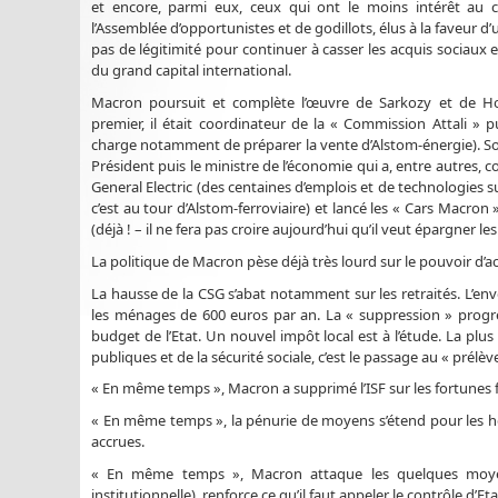
et encore, parmi eux, ceux qui ont le moins intérêt au 
l’Assemblée d’opportunistes et de godillots, élus à la faveur 
pas de légitimité pour continuer à casser les acquis sociaux
du grand capital international.
Macron poursuit et complète l’œuvre de Sarkozy et de Hol
premier, il était coordinateur de la « Commission Attali » 
charge notamment de préparer la vente d’Alstom-énergie). Sous
Président puis le ministre de l’économie qui a, entre autres, 
General Electric (des centaines d’emplois et de technologies
c’est au tour d’Alstom-ferroviaire) et lancé les « Cars Macron
(déjà ! – il ne fera pas croire aujourd’hui qu’il veut épargner les
La politique de Macron pèse déjà très lourd sur le pouvoir d’ac
La hausse de la CSG s’abat notamment sur les retraités. L’en
les ménages de 600 euros par an. La « suppression » progre
budget de l’Etat. Un nouvel impôt local est à l’étude. La pl
publiques et de la sécurité sociale, c’est le passage au « prél
« En même temps », Macron a supprimé l’ISF sur les fortunes f
« En même temps », la pénurie de moyens s’étend pour les h
accrues.
« En même temps », Macron attaque les quelques moyens
institutionnelle), renforce ce qu’il faut appeler le contrôle d’E