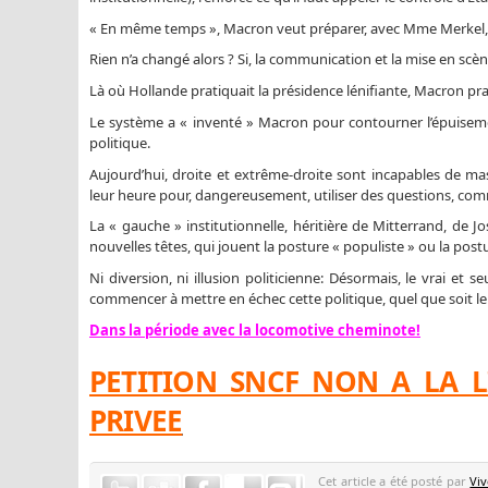
« En même temps », Macron veut préparer, avec Mme Merkel, u
Rien n’a changé alors ? Si, la communication et la mise en scèn
Là où Hollande pratiquait la présidence lénifiante, Macron pra
Le système a « inventé » Macron pour contourner l’épuiseme
politique.
Aujourd’hui, droite et extrême-droite sont incapables de ma
leur heure pour, dangereusement, utiliser des questions, comm
La « gauche » institutionnelle, héritière de Mitterrand, de 
nouvelles têtes, qui jouent la posture « populiste » ou la pos
Ni diversion, ni illusion politicienne: Désormais, le vrai et s
commencer à mettre en échec cette politique, quel que soit 
Dans la période avec la locomotive cheminote!
PETITION SNCF NON A LA 
PRIVEE
Cet article a été posté par
Viv