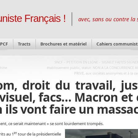
niste Français !
avec, sans ou contre la 
 PCF
Tracts
Brochures et matériel
Cahiers communist
SNCF – PETITION EN LIGNE – SIGNEZ! FAITES SIGNE
chine
établissement public, statut: NON A LA CONCURRENCE 
PRIVE, aux sociétés anonymes et à la ca
m, droit du travail, jus
visuel, facs… Macron et c
 ils vont faire un massac
ment, ce serait maintenant » se sont lourdement trompés.
er
its au 1
tour de la présidentielle