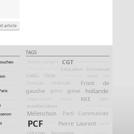
t article
TAGS
CGT
36ème congrès
corinne bécourt
Bouches-
Education
Emmanuel
Dominique Negri
DANG TRAN
euro
FN
enseignant
int-
Front de
François Hollande
hollande
gauche
grève
grèce
Paris
KKE
impérialisme
israël
lutte
s
manifestation
montebourg
Mélenchon
Parti Communiste
essenon
PCF
Pierre Laurent
io
prof
PCP
réforme ferroviaire
Saint-Quentin