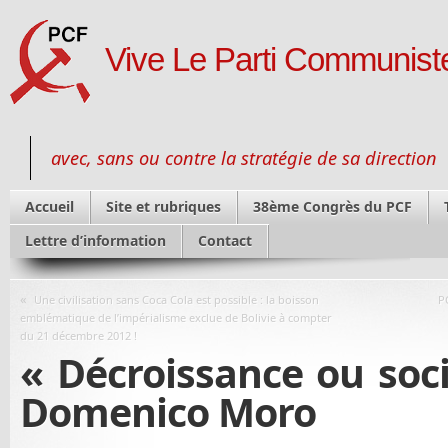
Vive Le Parti Communiste
avec, sans ou contre la stratégie de sa direction
Accueil
Site et rubriques
38ème Congrès du PCF
Lettre d’information
Contact
«
Une civilisation sans Coca Cola est possible : la boisson
P
emblématique de l’impérialisme exclue de Bolivie à compter
du 21 décembre 2012 !
« Décroissance ou soci
Domenico Moro