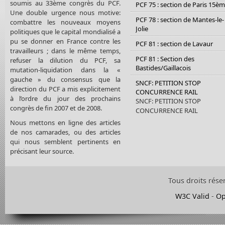
soumis au 33ème congrès du PCF.
PCF 75 : section de Paris 15è
Une double urgence nous motive:
PCF 78 : section de Mantes-le-
combattre les nouveaux moyens
Jolie
politiques que le capital mondialisé a
pu se donner en France contre les
PCF 81 : section de Lavaur
travailleurs ; dans le même temps,
PCF 81 : Section des
refuser la dilution du PCF, sa
Bastides/Gaillacois
mutation-liquidation dans la «
gauche » du consensus que la
SNCF: PETITION STOP
direction du PCF a mis explicitement
CONCURRENCE RAIL
à l’ordre du jour des prochains
SNCF: PETITION STOP
congrès de fin 2007 et de 2008.
CONCURRENCE RAIL
Nous mettons en ligne des articles
de nos camarades, ou des articles
qui nous semblent pertinents en
précisant leur source.
Tous droits rése
W3C Valid
-
Op