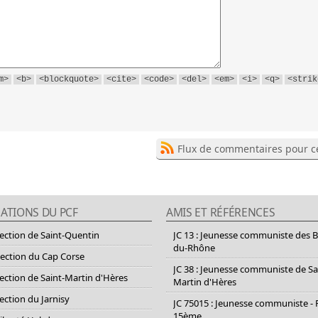
m>
<b>
<blockquote>
<cite>
<code>
<del>
<em>
<i>
<q>
<strik
Flux de commentaires pour ce
ATIONS DU PCF
AMIS ET RÉFÉRENCES
section de Saint-Quentin
JC 13 : Jeunesse communiste des 
du-Rhône
section du Cap Corse
JC 38 : Jeunesse communiste de Sa
section de Saint-Martin d'Hères
Martin d'Hères
section du Jarnisy
JC 75015 : Jeunesse communiste - 
15ème