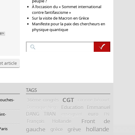
peuple ?
À l’occasion du « Sommet international
contre l’antifascisme »
Sur la visite de Macron en Grèce
Manifeste pour la paix des chercheurs en
physique quantique
e>
t article
TAGS
CGT
36ème congrès
corinne bécourt
Bouches-
Education
Emmanuel
Dominique Negri
DANG TRAN
euro
FN
enseignant
int-
Front de
François Hollande
hollande
gauche
grève
grèce
Paris