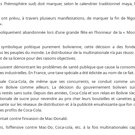
ns l’hémisphère sud) doit marquer, selon le calendrier traditionnel maya, l
 ont prévu, à travers plusieurs manifestations, de marquer la fin de l’égo
».
ymboliquement abandonnée lors d’une grande fête en l’honneur de la « Moc
 symbolique politique purement bolivienne, cette décision a des fond
s les peuples du monde. Le distributeur de la multinationale n’a pas réussi 
 de sa licence pour des raisons objectives.
 suivent démontrant les problèmes de santé publique que cause la conso
s industrielles. En France, une taxe spéciale a été édictée au nom de ce fait.
onale Coca-Cola, de même que ses concurrents, se conduit comme un
 Bolivie comme ailleurs. La décision du gouvernement bolivien suit
restés sans suite. Depuis des années, Coca-Cola et son relais en Bolivie s’a
ionale de sucre pour revendre au prix cher leurs bouteilles et canettes g
nte sur les réseaux de distribution et à la publicité envahissante que l’on 
les profits de Coca-Cola.
tait contre l’invasion de Mac-Donald.
s, l’offensive contre Mac-Do, Coca-cola, etc. à la fois multinationales cap