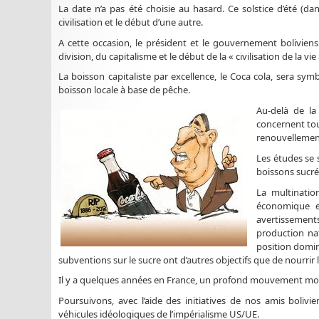
La date n’a pas été choisie au hasard. Ce solstice d’été (da
civilisation et le début d’une autre.
A cette occasion, le président et le gouvernement boliviens
division, du capitalisme et le début de la « civilisation de la vie 
La boisson capitaliste par excellence, le Coca cola, sera s
boisson locale à base de pêche.
Au-delà de la
concernent tou
renouvellement
Les études se
boissons sucrée
La multinati
économique en
avertissements 
production nat
position domina
subventions sur le sucre ont d’autres objectifs que de nourrir 
Il y a quelques années en France, un profond mouvement mon
Poursuivons, avec l’aide des initiatives de nos amis bolivien
véhicules idéologiques de l’impérialisme US/UE.