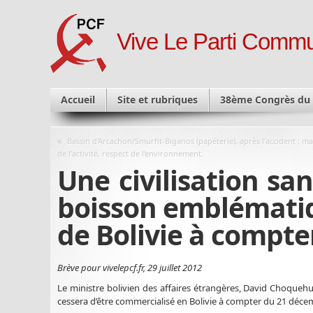
Vive Le Parti Commu
Accueil
Site et rubriques
38ème Congrès du
«
Bassin d’Arcachon/Smurfit-Biganos (papéterie), après l’accident : ma
de l’activité, respect de l’environnement.
Une civilisation san
boisson emblématiq
de Bolivie à compte
Brève pour vivelepcf.fr, 29 juillet 2012
Le ministre bolivien des affaires étrangères, David Choquehua
cessera d’être commercialisé en Bolivie à compter du 21 déce