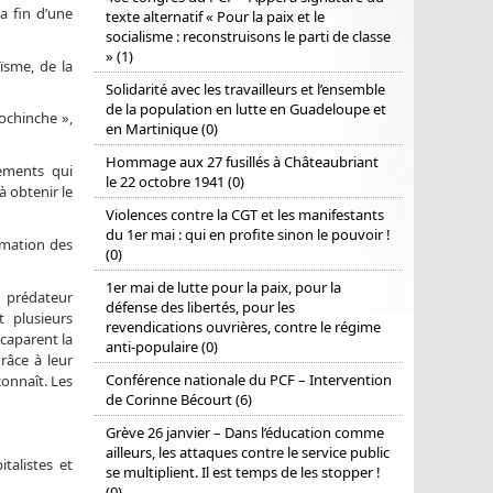
a fin d’une
texte alternatif « Pour la paix et le
socialisme : reconstruisons le parti de classe
» (1)
ïsme, de la
Solidarité avec les travailleurs et l’ensemble
de la population en lutte en Guadeloupe et
ochinche »,
en Martinique (0)
Hommage aux 27 fusillés à Châteaubriant
ements qui
le 22 octobre 1941 (0)
à obtenir le
Violences contre la CGT et les manifestants
du 1er mai : qui en profite sinon le pouvoir !
mmation des
(0)
1er mai de lutte pour la paix, pour la
 prédateur
défense des libertés, pour les
 plusieurs
revendications ouvrières, contre le régime
ccaparent la
anti-populaire (0)
râce à leur
Conférence nationale du PCF – Intervention
connaît. Les
de Corinne Bécourt (6)
Grève 26 janvier – Dans l’éducation comme
ailleurs, les attaques contre le service public
italistes et
se multiplient. Il est temps de les stopper !
(0)