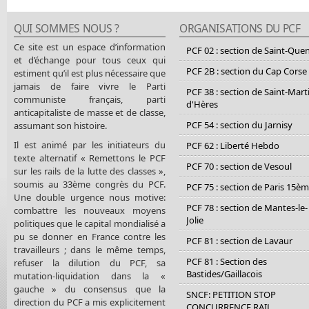
QUI SOMMES NOUS ?
ORGANISATIONS DU PCF
Ce site est un espace d’information
PCF 02 : section de Saint-Que
et d’échange pour tous ceux qui
PCF 2B : section du Cap Corse
estiment qu’il est plus nécessaire que
jamais de faire vivre le Parti
PCF 38 : section de Saint-Mart
communiste français, parti
d'Hères
anticapitaliste de masse et de classe,
PCF 54 : section du Jarnisy
assumant son histoire.
Il est animé par les initiateurs du
PCF 62 : Liberté Hebdo
texte alternatif « Remettons le PCF
PCF 70 : section de Vesoul
sur les rails de la lutte des classes »,
soumis au 33ème congrès du PCF.
PCF 75 : section de Paris 15è
Une double urgence nous motive:
PCF 78 : section de Mantes-le-
combattre les nouveaux moyens
Jolie
politiques que le capital mondialisé a
pu se donner en France contre les
PCF 81 : section de Lavaur
travailleurs ; dans le même temps,
PCF 81 : Section des
refuser la dilution du PCF, sa
Bastides/Gaillacois
mutation-liquidation dans la «
gauche » du consensus que la
SNCF: PETITION STOP
direction du PCF a mis explicitement
CONCURRENCE RAIL