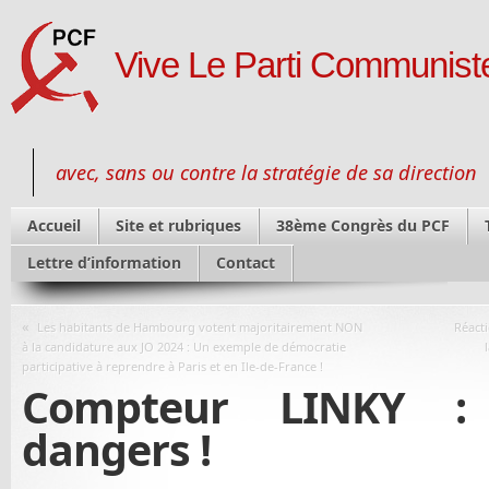
Vive Le Parti Communiste
avec, sans ou contre la stratégie de sa direction
Accueil
Site et rubriques
38ème Congrès du PCF
Lettre d’information
Contact
«
Les habitants de Hambourg votent majoritairement NON
Réact
à la candidature aux JO 2024 : Un exemple de démocratie
participative à reprendre à Paris et en Ile-de-France !
Compteur LINKY :
dangers !