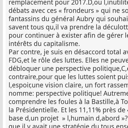
remplacement pour 2017.D,ou l,inutilit
débats avec ces « frondeurs » qui ne so
fantassins du général Aubry qui souhait
savent tous qu,il va prendre la déculott
pour continuer à exister afin de gérer
intérêts du capitalisme.
Par contre, je suis en désaccord total a
FDG,et le rôle des luttes. Elles ne pe
débloquer une perspective politique,C,e
contraire,pour que les luttes soient pui
l,espoir,une vision claire, un fort rass
nomme: perspective politique! Autre
comprendre les foules à la Bastille,à T
la Présidentielle. Et les 11,11% près de 
base d,un projet » l,humain d,abord »? 
que il y avait une stratégie du tous en