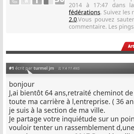
2014 à 17:47 dans l
fédérations
. Suivez les
2.0
.Vous pouvez sauter 
commentaire. Les pings 
Ar
#1
écrit par
turmel jm
IL Y A 11 ANS
bonjour
J,ai bientôt 64 ans,retraité cheminot de
toute ma carrière à l,entreprise. ( 36 a
je suis à la section de ma ville.
Je partage votre inquiétude sur un point
vouloir tenter un rassemblement d,un