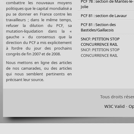
PCF 78 : section de Mantes-le-
combattre les nouveaux moyens
Jolie
politiques que le capital mondialisé a
pu se donner en France contre les
PCF 81 : section de Lavaur
travailleurs ; dans le même temps,
PCF 81 : Section des
refuser la dilution du PCF, sa
Bastides/Gaillacois
mutation-liquidation dans la «
gauche » du consensus que la
SNCF: PETITION STOP
direction du PCF a mis explicitement
CONCURRENCE RAIL
à l’ordre du jour des prochains
SNCF: PETITION STOP
congrès de fin 2007 et de 2008.
CONCURRENCE RAIL
Nous mettons en ligne des articles
de nos camarades, ou des articles
qui nous semblent pertinents en
précisant leur source.
Tous droits rése
W3C Valid
-
Op