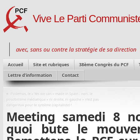
Vive Le Parti Communiste
avec, sans ou contre la stratégie de sa direction
Accueil
Site et rubriques
38ème Congrès du PCF
Lettre d’information
Contact
«
Podemos, le « Yes we can » made in Spain : non, le
possibilisme médiatique « ni droite, ni gauche » n’est pas
dangereux pour le système (capitaliste) !
Meeting samedi 8 n
quoi bute le mouve