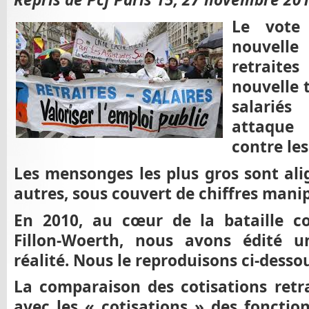
Le vote
nouvell
retraites
nouvelle 
salarié
attaque
contre les
Les mensonges les plus gros sont alig
autres, sous couvert de chiffres manip
En 2010, au cœur de la bataille co
Fillon-Woerth, nous avons édité un
réalité. Nous le reproduisons ci-desso
La comparaison des cotisations retr
avec les « cotisations » des fonctio