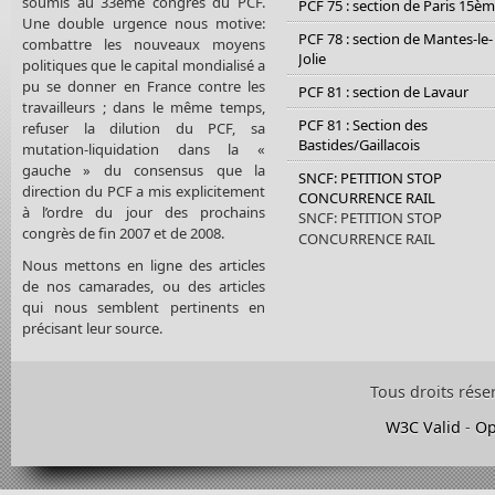
soumis au 33ème congrès du PCF.
PCF 75 : section de Paris 15è
Une double urgence nous motive:
PCF 78 : section de Mantes-le-
combattre les nouveaux moyens
Jolie
politiques que le capital mondialisé a
pu se donner en France contre les
PCF 81 : section de Lavaur
travailleurs ; dans le même temps,
PCF 81 : Section des
refuser la dilution du PCF, sa
Bastides/Gaillacois
mutation-liquidation dans la «
gauche » du consensus que la
SNCF: PETITION STOP
direction du PCF a mis explicitement
CONCURRENCE RAIL
à l’ordre du jour des prochains
SNCF: PETITION STOP
congrès de fin 2007 et de 2008.
CONCURRENCE RAIL
Nous mettons en ligne des articles
de nos camarades, ou des articles
qui nous semblent pertinents en
précisant leur source.
Tous droits rése
W3C Valid
-
Op