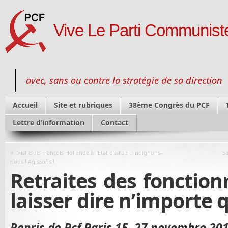
Vive Le Parti Communiste
avec, sans ou contre la stratégie de sa direction
Accueil
Site et rubriques
38ème Congrès du PCF
Lettre d’information
Contact
«
Visite de François Hollande à l’Etat d’Israël : indignons-
Sa
nous ! Agissons !
Retraites des fonction
laisser dire n’importe q
Repris de Pcf Paris 15, 27 novembre 20