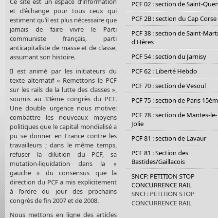
Ce site est un espace d’information
PCF 02 : section de Saint-Que
et d’échange pour tous ceux qui
PCF 2B : section du Cap Corse
estiment qu’il est plus nécessaire que
jamais de faire vivre le Parti
PCF 38 : section de Saint-Mart
communiste français, parti
d'Hères
anticapitaliste de masse et de classe,
PCF 54 : section du Jarnisy
assumant son histoire.
Il est animé par les initiateurs du
PCF 62 : Liberté Hebdo
texte alternatif « Remettons le PCF
PCF 70 : section de Vesoul
sur les rails de la lutte des classes »,
soumis au 33ème congrès du PCF.
PCF 75 : section de Paris 15è
Une double urgence nous motive:
PCF 78 : section de Mantes-le-
combattre les nouveaux moyens
Jolie
politiques que le capital mondialisé a
pu se donner en France contre les
PCF 81 : section de Lavaur
travailleurs ; dans le même temps,
PCF 81 : Section des
refuser la dilution du PCF, sa
Bastides/Gaillacois
mutation-liquidation dans la «
gauche » du consensus que la
SNCF: PETITION STOP
direction du PCF a mis explicitement
CONCURRENCE RAIL
à l’ordre du jour des prochains
SNCF: PETITION STOP
congrès de fin 2007 et de 2008.
CONCURRENCE RAIL
Nous mettons en ligne des articles