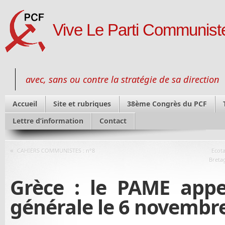
Vive Le Parti Communiste
avec, sans ou contre la stratégie de sa direction
Accueil
Site et rubriques
38ème Congrès du PCF
Lettre d’information
Contact
«
CAHIERS COMMUNISTES : n°8
Ecota
Bretag
Grèce : le PAME appe
générale le 6 novembr