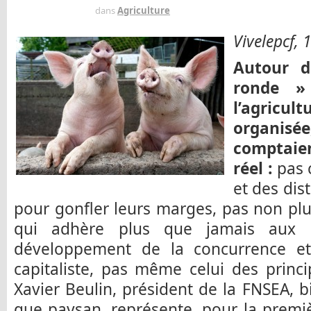
IL Y A 10 ANS
dans
Agriculture
Vivelepcf,
Autour d
ronde »
l’agricul
organis
comptai
réel :
pas 
et des dis
pour gonfler leurs marges, pas non pl
qui adhère plus que jamais aux o
développement de la concurrence e
capitaliste, pas même celui des princi
Xavier Beulin, président de la FNSEA, b
que paysan, représente, pour la premi