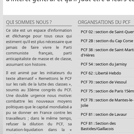
QUI SOMMES NOUS ?
ORGANISATIONS DU PCF
Ce site est un espace d’information
PCF 02 : section de Saint-Que
et d’échange pour tous ceux qui
PCF 2B : section du Cap Corse
estiment qu’il est plus nécessaire que
jamais de faire vivre le Parti
PCF 38 : section de Saint-Mart
communiste français, parti
d'Hères
anticapitaliste de masse et de classe,
PCF 54 : section du Jarnisy
assumant son histoire.
Il est animé par les initiateurs du
PCF 62 : Liberté Hebdo
texte alternatif « Remettons le PCF
PCF 70 : section de Vesoul
sur les rails de la lutte des classes »,
soumis au 33ème congrès du PCF.
PCF 75 : section de Paris 15è
Une double urgence nous motive:
PCF 78 : section de Mantes-le-
combattre les nouveaux moyens
Jolie
politiques que le capital mondialisé a
pu se donner en France contre les
PCF 81 : section de Lavaur
travailleurs ; dans le même temps,
PCF 81 : Section des
refuser la dilution du PCF, sa
Bastides/Gaillacois
mutation-liquidation dans la «