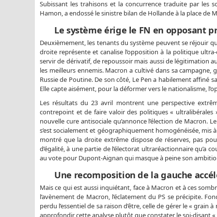
Subissant les trahisons et la concurrence traduite par les 
Hamon, a endossé le sinistre bilan de Hollande à la place de 
Le système érige le FN en opposant pri
Deuxièmement, les tenants du système peuvent se réjouir que
droite représente et canalise l’opposition à la politique ultra
servir de dérivatif, de repoussoir mais aussi de légitimation
les meilleurs ennemis. Macron a cultivé dans sa campagne, glo
Russie de Poutine. De son côté, Le Pen a habilement affiné sa
Elle capte aisément, pour la déformer vers le nationalisme, l’o
Les résultats du 23 avril montrent une perspective extrê
contrepoint et de faire valoir des politiques « ultralibérales
nouvelle cure antisociale qu’annonce l’élection de Macron. Le
s’est socialement et géographiquement homogénéisée, mis à par
montré que la droite extrême dispose de réserves, pas pour
d’égalité, à une partie de l’électorat ultraréactionnaire qu’a c
au vote pour Dupont-Aignan qui masque à peine son ambition 
Une recomposition de la gauche accélér
Mais ce qui est aussi inquiétant, face à Macron et à ces sombr
l’avènement de Macron, l’éclatement du PS se précipite. Fo
perdu l’essentiel de sa raison d’être, celle de gérer le « grain
approfondir cette analyse plutôt que constater le soi-disant « 