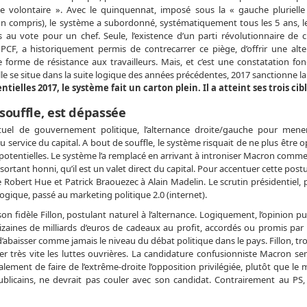
de volontaire ». Avec le quinquennat, imposé sous la « gauche pluriell
n compris), le système a subordonné, systématiquement tous les 5 ans, le
es au vote pour un chef. Seule, l’existence d’un parti révolutionnaire de c
PCF, a historiquement permis de contrecarrer ce piège, d’offrir une alte
forme de résistance aux travailleurs. Mais, et c’est une constatation fo
le se situe dans la suite logique des années précédentes, 2017 sanctionne la
tielles 2017, le système fait un carton plein. Il a atteint ses trois cibl
souffle, est dépassée
uel de gouvernement politique, l’alternance droite/gauche pour mener
 service du capital. A bout de souffle, le système risquait de ne plus être 
otentielles. Le système l’a remplacé en arrivant à introniser Macron comme
t sortant honni, qu’il est un valet direct du capital. Pour accentuer cette pos
e Robert Hue et Patrick Braouezec à Alain Madelin. Le scrutin présidentiel, 
ogique, passé au marketing politique 2.0 (internet).
n fidèle Fillon, postulant naturel à l’alternance. Logiquement, l’opinion pu
aines de milliards d’euros de cadeaux au profit, accordés ou promis pa
abaisser comme jamais le niveau du débat politique dans le pays. Fillon, trop
ver très vite les luttes ouvrières. La candidature confusionniste Macron s
lement de faire de l’extrême-droite l’opposition privilégiée, plutôt que l
épublicains, ne devrait pas couler avec son candidat. Contrairement au PS