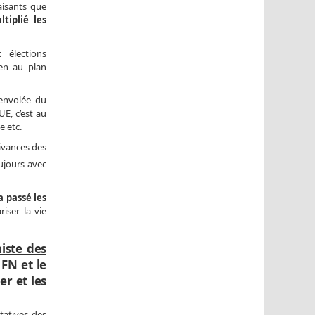
aisants que
ltiplié les
 élections
ien au plan
’envolée du
UE, c’est au
e etc.
ivances des
oujours avec
 passé les
iser la vie
iste des
 FN et le
er et les
tatives des