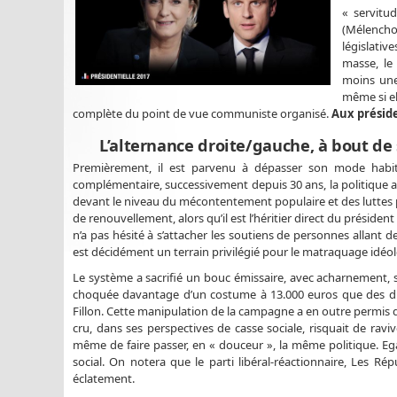
« servitu
(Mélencho
législativ
masse, le 
moins une 
même si el
complète du point de vue communiste organisé.
Aux présiden
L’alternance droite/gauche, à bout de 
Premièrement, il est parvenu à dépasser son mode habit
complémentaire, successivement depuis 30 ans, la politique au
devant le niveau du mécontentement populaire et des luttes p
de renouvellement, alors qu’il est l’héritier direct du présiden
n’a pas hésité à s’attacher les soutiens de personnes allant d
est décidément un terrain privilégié pour le matraquage idéol
Le système a sacrifié un bouc émissaire, avec acharnement, so
choquée davantage d’un costume à 13.000 euros que des diz
Fillon. Cette manipulation de la campagne a en outre permis d’
cru, dans ses perspectives de casse sociale, risquait de ravi
même de faire passer, en « douceur », la même politique. Ega
social. On notera que le parti libéral-réactionnaire, Les R
éclatement.