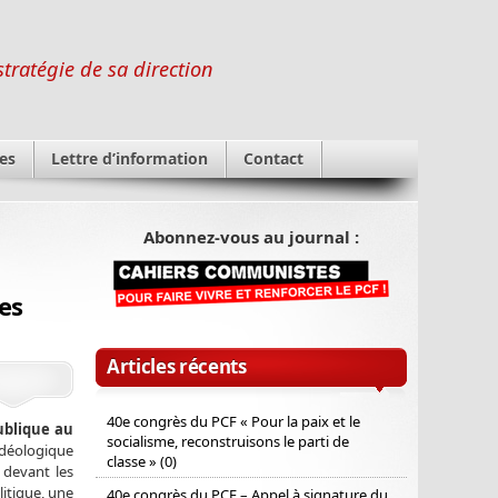
stratégie de sa direction
es
Lettre d’information
Contact
Abonnez-vous au journal :
es
Articles récents
40e congrès du PCF « Pour la paix et le
ublique au
socialisme, reconstruisons le parti de
idéologique
classe » (0)
 devant les
litique, une
40e congrès du PCF – Appel à signature du