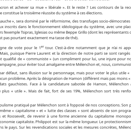
ron et achever sa mue « libérale ». Et le reste ? Les contours de la re
e constitue la troisième réussite du système à ces élections.
a gauche », sera dominé par le réformisme, des transfuges socio-démocrate
ux inscrits dans le fonctionnement idéologique du système, avec une plac
 l’exemple Tsipras, Iglesias ou même Beppe Grillo (dont les représentants d
st pas pourtant exactement ma tasse de thé).
er
igne de vote pour le 1
tour. C’est-à-dire notamment que je n’ai ni app
ais, puisque Pierre Laurent et la direction de notre parti se sont rangés 
ent qualifié de « communiste » (un compliment pour lui, une injure pour no
la campagne, pour éviter tout amalgame entre Mélenchon et, nous, communis
défaut, sans illusion sur le personnage, mais pour voter le plus utile «
aucun problème. Après la désignation de Hamon (différent mais pas moins «
didats gauchistes. Face à la candidature sabotée de Hamon, Mélenchon
 plus « utile ». Mais de fait, fort de ses 19%, Mélenchon sort très renfo
le populisme pratiqué par Mélenchon sont à l’opposé de nos conceptions. So
s même « capitalisme » et « lutte des classes » sont absents de son progr
s et Roosevelt, de revenir à une forme ancienne du capitalisme monopoli
l’économie capitaliste. Philippot est sur la même longueur. Le protectionnism
ans le pays. Sur les revendications sociales et les mesures concrètes, Méle