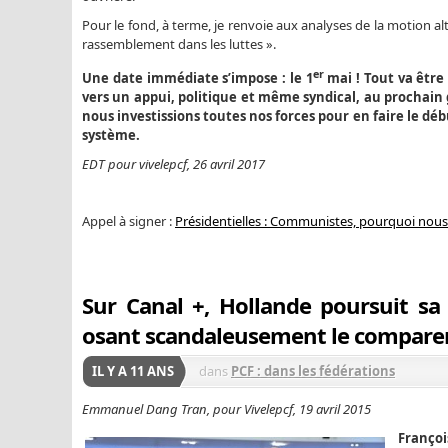
Pour le fond, à terme, je renvoie aux analyses de la motion alte
rassemblement dans les luttes ».
er
Une date immédiate s’impose : le 1
mai ! Tout va être
vers un appui, politique et même syndical, au prochain 
nous investissions toutes nos forces pour en faire le déb
système.
EDT pour vivelepcf, 26 avril 2017
Appel à signer :
Présidentielles : Communistes, pourquoi nous
Sur Canal +, Hollande poursuit 
osant scandaleusement le comparer 
IL Y A 11 ANS
dans
PCF : dans les fédérations
Emmanuel Dang Tran, pour Vivelepcf, 19 avril 2015
François