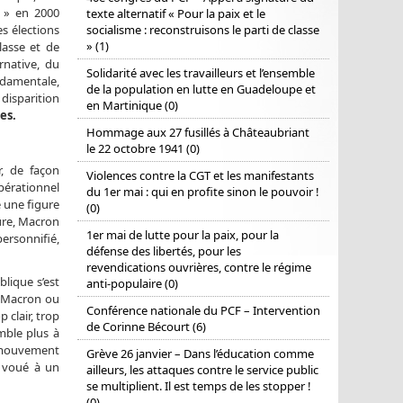
e » en 2000
texte alternatif « Pour la paix et le
s élections
socialisme : reconstruisons le parti de classe
» (1)
lasse et de
rnative, du
Solidarité avec les travailleurs et l’ensemble
ndamentale,
de la population en lutte en Guadeloupe et
 disparition
en Martinique (0)
es.
Hommage aux 27 fusillés à Châteaubriant
le 22 octobre 1941 (0)
, de façon
Violences contre la CGT et les manifestants
opérationnel
du 1er mai : qui en profite sinon le pouvoir !
 une figure
(0)
ture, Macron
1er mai de lutte pour la paix, pour la
personnifié,
défense des libertés, pour les
revendications ouvrières, contre le régime
blique s’est
anti-populaire (0)
r Macron ou
Conférence nationale du PCF – Intervention
 clair, trop
de Corinne Bécourt (6)
emble plus à
e mouvement
Grève 26 janvier – Dans l’éducation comme
, voué à un
ailleurs, les attaques contre le service public
se multiplient. Il est temps de les stopper !
(0)