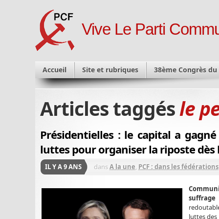
Vive Le Parti Commu
Accueil
Site et rubriques
38ème Congrès du
Articles taggés
le p
Présidentielles : le capital a gagn
luttes pour organiser la riposte dès 
IL Y A 9 ANS
dans
A la une
,
PCF : dans les fédérations
Communist
suffrage 
redoutable
luttes des