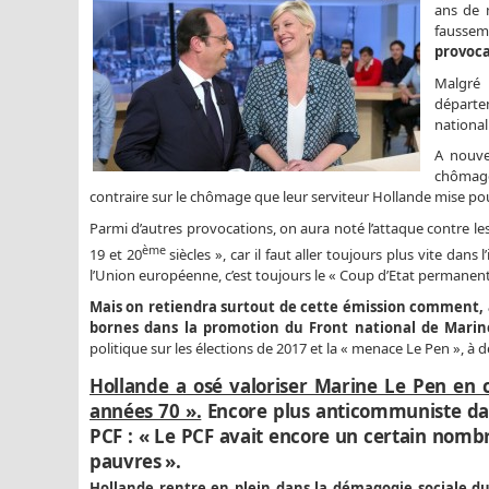
ans de 
faussem
provoca
Malgré 
départe
national
A nouve
chômage.
contraire sur le chômage que leur serviteur Hollande mise pour 
Parmi d’autres provocations, on aura noté l’attaque contre l
ème
19 et 20
siècles », car il faut aller toujours plus vite dan
l’Union européenne, c’est toujours le « Coup d’Etat permanen
Mais on retiendra surtout de cette émission comment, a
bornes dans la promotion du Front national de Marin
politique sur les élections de 2017 et la « menace Le Pen », à d
Hollande a osé valoriser Marine Le Pen en 
années 70 ».
Encore plus anticommuniste dans 
PCF : « Le PCF avait encore un certain nombre
pauvres ».
Hollande rentre en plein dans la démagogie sociale d