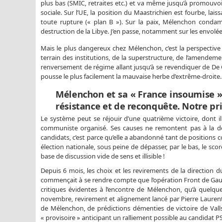
plus bas (SMIC, retraites etc.) et va même jusqu’à promouvoi
sociale. Sur l’UE, la position du Maastrichien est fourbe, la
toute rupture (« plan B »). Sur la paix, Mélenchon conda
destruction de la Libye. J’en passe, notamment sur les envolé
Mais le plus dangereux chez Mélenchon, c’est la perspective 
terrain des institutions, de la superstructure, de l’amendeme
renversement de régime allant jusqu’à se revendiquer de De G
pousse le plus facilement la mauvaise herbe d’extrême-droite. E
Mélenchon et sa « France insoumise »
résistance et de reconquête. Notre pri
Le système peut se réjouir d’une quatrième victoire, dont i
communiste organisé. Ses causes ne remontent pas à la déc
candidats, c’est parce qu’elle a abandonné tant de positions
élection nationale, sous peine de dépasser, par le bas, le s
base de discussion vide de sens et illisible !
Depuis 6 mois, les choix et les revirements de la direction du
commençait à se rendre compte que l’opération Front de Gauch
critiques évidentes à l’encontre de Mélenchon, qu’à quelqu
novembre, revirement et alignement lancé par Pierre Laurent
de Mélenchon, de prédictions démenties de victoire de Vall
« provisoire » anticipant un ralliement possible au candidat 