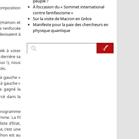
peuple ?
À l’occasion du « Sommet international
composition
contre l’antifascisme »
Sur la visite de Macron en Grèce
s (Hamon et
Manifeste pour la paix des chercheurs en
e renforcée
physique quantique
evisaient à
elé à voter
derrière sa
us !), nous
tes.
 à gauche »
 à gauche »
 a gagné la
rcé dans la
n programme
amme. La FI
ste d’Etat,
e, c’est une
nchon est au