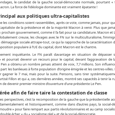
sondages, le candidat de la gauche social-démocrate normale, pourtant « 
Macron. La force de l’idéologie dominante est vraiment épatante !
ncipal aux politiques ultra-capitalistes
 les conditions soient rassemblées, après ce vote, comme jamais, pour que
-capitaliste de la présidence et de la majorité Macron à venir. Plus que jama
 au prochain gouvernement, comme il l’a fait pour sa candidature. Macron et
balement creuse, les clivages avec le FN sur le multiculturalisme, l’immig
 démagogie sociale attrape-tout, ce qui la rapproche de la caractérisation 
pposition populaire à l’UE du capital, dont Macron est le chantre.
mement inquiétante. Le FN paraît davantage en situation de dépasser 
 » et pourrait devenir un recours pour le capital, devant l’aggravation de la
 Pen a obtenu un nombre jamais atteint de voix, 7,7 millions. Son influenc
t les banlieues à forte population d’origine émigrée et les centres-villes. 
 gagner le 7 mai, mais pour la suite. Pensons, sans tirer systématiqueme
ourtisé Fillon et qui a, ces dernières années, montré ses capacités à tenir la 
de devenir premier ministre d’ouverture d’une présidente Le Pen.
ée afin de faire taire la contestation de classe
es perspectives, c’est la recomposition de la gauche que la présidentielle ac
ndamentalement et historiquement, comme dans d’autres pays, la social-d
 à moudre » pour faire rempart aux partis révolutionnaires et au camp socialist
double échec « du « socialisme réel » et de la social-démocratie.