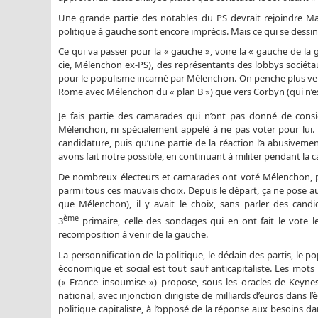
Une grande partie des notables du PS devrait rejoindre Mac
politique à gauche sont encore imprécis. Mais ce qui se dessin
Ce qui va passer pour la « gauche », voire la « gauche de l
cie, Mélenchon ex-PS), des représentants des lobbys sociéta
pour le populisme incarné par Mélenchon. On penche plus vers
Rome avec Mélenchon du « plan B ») que vers Corbyn (qui n’e
Je fais partie des camarades qui n’ont pas donné de cons
Mélenchon, ni spécialement appelé à ne pas voter pour lui. M
candidature, puis qu’une partie de la réaction l’a abusivem
avons fait notre possible, en continuant à militer pendant 
De nombreux électeurs et camarades ont voté Mélenchon, par 
parmi tous ces mauvais choix. Depuis le départ, ça ne pose 
que Mélenchon), il y avait le choix, sans parler des can
ème
3
primaire, celle des sondages qui en ont fait le vote le
recomposition à venir de la gauche.
La personnification de la politique, le dédain des partis, 
économique et social est tout sauf anticapitaliste. Les mot
(« France insoumise ») propose, sous les oracles de Keyne
national, avec injonction dirigiste de milliards d’euros dans 
politique capitaliste, à l’opposé de la réponse aux besoins d