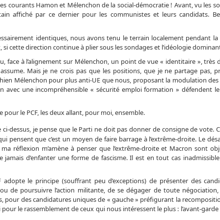
 les courants Hamon et Mélenchon de la social-démocratie ! Avant, vu les s
in affiché par ce dernier pour les communistes et leurs candidats. B
airement identiques, nous avons tenu le terrain localement pendant l
si cette direction continue à plier sous les sondages et l’idéologie dominan
u, face à l’alignement sur Mélenchon, un point de vue « identitaire », très 
assume. Mais je ne crois pas que les positions, que je ne partage pas, p
richien Mélenchon pour plus anti-UE que nous, proposant la modulation des 
n avec une incompréhensible « sécurité emploi formation » défendent le 
ve pour le PCF, les deux allant, pour moi, ensemble.
e ci-dessus, je pense que le Parti ne doit pas donner de consigne de vote. 
i pensent que c’est un moyen de faire barrage à l’extrême-droite. Le désa
is ma réflexion m’amène à penser que l’extrême-droite et Macron sont ob
e jamais d’enfanter une forme de fascisme. Il est en tout cas inadmissible
F adopte le principe (souffrant peu d’exceptions) de présenter des cand
ou de poursuivre l’action militante, de se dégager de toute négociation,
es, pour des candidatures uniques de « gauche » préfigurant la recompositi
 pour le rassemblement de ceux qui nous intéressent le plus : l’avant-garde 