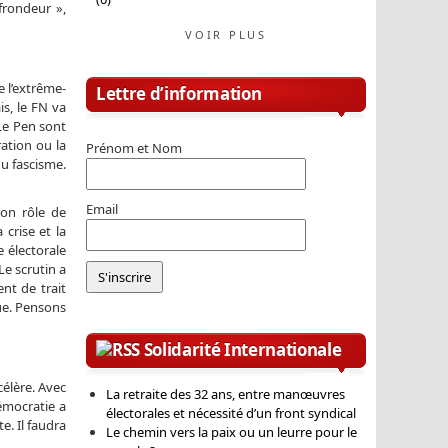
frondeur »,
VOIR PLUS
 l’extrême-
Lettre d’information
is, le FN va
 Le Pen sont
ration ou la
Prénom et Nom
du fascisme.
Email
son rôle de
 crise et la
e électorale
Le scrutin a
nt de trait
rue. Pensons
Solidarité Internationale
célère. Avec
La retraite des 32 ans, entre manœuvres
émocratie a
électorales et nécessité d’un front syndical
e. Il faudra
Le chemin vers la paix ou un leurre pour le