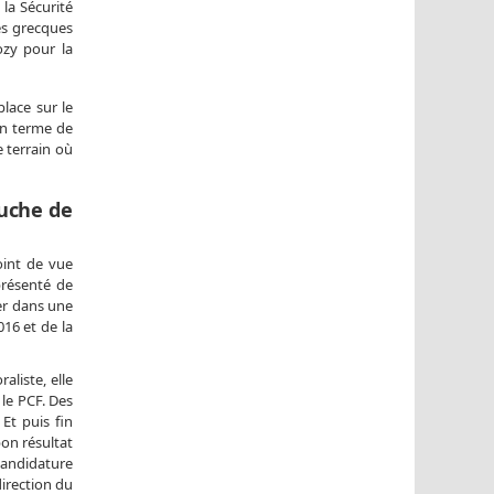
la Sécurité
des grecques
ozy pour la
place sur le
 en terme de
 terrain où
auche de
oint de vue
présenté de
er dans une
16 et de la
aliste, elle
le PCF. Des
Et puis fin
on résultat
candidature
direction du