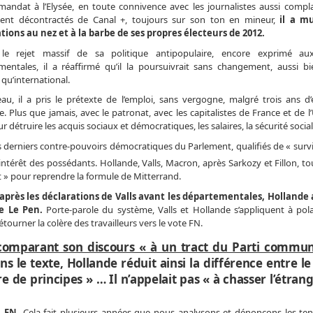
mandat à l’Elysée, en toute connivence avec les journalistes aussi compl
ent décontractés de Canal +, toujours sur son ton en mineur,
il a mu
tions au nez et à la barbe de ses propres électeurs de 2012.
le rejet massif de sa politique antipopulaire, encore exprimé aux
mentales, il a réaffirmé qu’il la poursuivrait sans changement, aussi b
 qu’international.
au, il a pris le prétexte de l’emploi, sans vergogne, malgré trois ans d
 Plus que jamais, avec le patronat, avec les capitalistes de France et de l’
détruire les acquis sociaux et démocratiques, les salaires, la sécurité social
es derniers contre-pouvoirs démocratiques du Parlement, qualifiés de « surv
s l’intérêt des possédants. Hollande, Valls, Macron, après Sarkozy et Fillon, t
t » pour reprendre la formule de Mitterrand.
près les déclarations de Valls avant les départementales, Hollande a
e Le Pen.
Porte-parole du système, Valls et Hollande s’appliquent à polar
étourner la colère des travailleurs vers le vote FN.
comparant son discours « à un tract du Parti commun
le texte, Hollande réduit ainsi la différence entre le
 de principes » … Il n’appelait pas « à chasser l’étrang
u FN.
Cela fait plusieurs années que nous analysons et dénonçons les ten