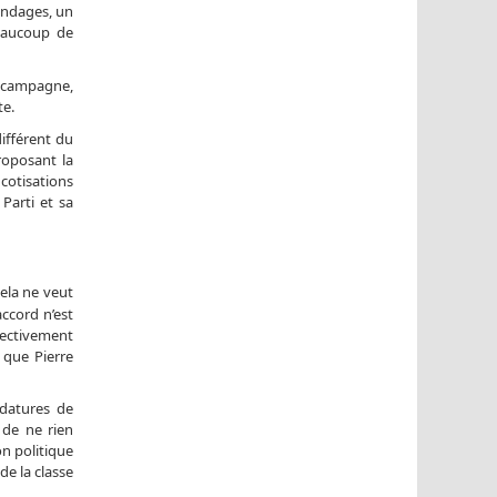
ondages, un
eaucoup de
a campagne,
te.
différent du
roposant la
cotisations
Parti et sa
Cela ne veut
ccord n’est
jectivement
 que Pierre
idatures de
 de ne rien
on politique
de la classe