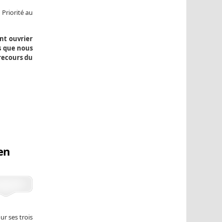
 Priorité au
nt ouvrier
is que nous
 recours du
en
r ses trois