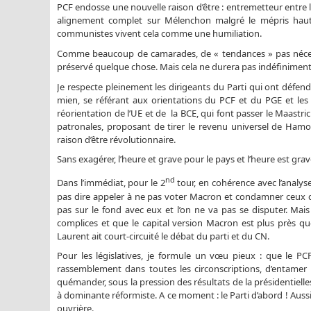
PCF endosse une nouvelle raison d’être : entremetteur entre
alignement complet sur Mélenchon malgré le mépris hauta
communistes vivent cela comme une humiliation.
Comme beaucoup de camarades, de « tendances » pas nécess
préservé quelque chose. Mais cela ne durera pas indéfiniment, 
Je respecte pleinement les dirigeants du Parti qui ont défend
mien, se référant aux orientations du PCF et du PGE et les 
réorientation de l’UE et de la BCE, qui font passer le Maast
patronales, proposant de tirer le revenu universel de Hamo
raison d’être révolutionnaire.
Sans exagérer, l’heure et grave pour le pays et l’heure est gra
nd
Dans l’immédiat, pour le 2
tour, en cohérence avec l’analys
pas dire appeler à ne pas voter Macron et condamner ceux qu
pas sur le fond avec eux et l’on ne va pas se disputer. Ma
complices et que le capital version Macron est plus près qu
Laurent ait court-circuité le débat du parti et du CN.
Pour les législatives, je formule un vœu pieux : que le PC
rassemblement dans toutes les circonscriptions, d’entamer 
quémander, sous la pression des résultats de la présidentiell
à dominante réformiste. A ce moment : le Parti d’abord ! Aussi
ouvrière.