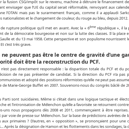
r la fusion CSG/impôt sur le revenu, machine à détruire le financement de 
issant envisager que l’UE du capital serait réformable, renvoyant aux calen
mne l’OTAN mais pas le surarmement français, comme il a applaudi Sark
es nationalistes et le changement de couleur, du rouge au bleu, depuis 2012.
ème
de rupture politique qu’il met en avant. Avec la « 6
république », il la 
nt de la démocratie bourgeoise et non sur la lutte des classes. Il la place
aulle et du 13 mai 1958. Cette perspective et son populisme nourrissent le
t c’est très grave.
 ne peuvent pas être le centre de gravité d’une g
orité doit être la reconstruction du PCF.
l n’est pas directement responsable : la disparition totale du PCF et du p
ision de ne pas présenter de candidat. Si la direction du PCF n’a pas 
 communistes et adopté des positions réformistes qu’elle ne peut pas assum
core de Marie-George Buffet en 2007. Souvenons-nous du congrès bâclé de 20
 Parti sont suicidaires. Même si c’était dans une logique tactique et élector
e et l’intronisation de Mélenchon qu’elle a favorisée se retournent contre 
es-uns nous propagions dès 2008 et 2011, commençaient à être reprises. 
 par voie de presse sur Mélenchon. Sur la base de prédictions avérées de b
s aux primaires ? D’autres, en « opposition », se prononçaient pour une 
PS… Après la désignation de Hamon et les flottements dans les sondages, la 