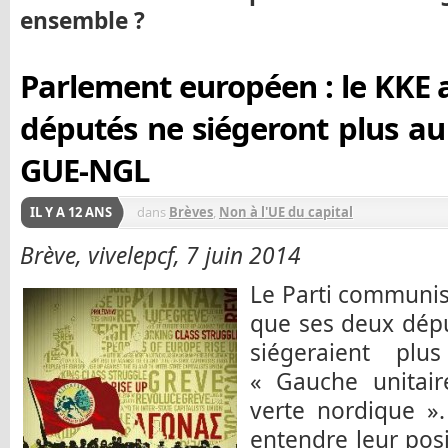
ensemble ?
Parlement européen : le KKE 
députés ne siégeront plus au
GUE-NGL
IL Y A 12 ANS
dans
Brèves
,
Non à l'UE du capital
Brève, vivelepcf, 7 juin 2014
Le Parti communist
que ses deux dép
siégeraient pl
« Gauche unitai
verte nordique ».
entendre leur pos