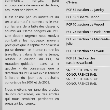
communiste français, parti
d'Hères
anticapitaliste de masse et de classe,
PCF 54 : section du Jarnisy
assumant son histoire.
Il est animé par les initiateurs du
PCF 62 : Liberté Hebdo
texte alternatif « Remettons le PCF
PCF 70 : section de Vesoul
sur les rails de la lutte des classes »,
soumis au 33ème congrès du PCF.
PCF 75 : section de Paris 15è
Une double urgence nous motive:
PCF 78 : section de Mantes-le-
combattre les nouveaux moyens
Jolie
politiques que le capital mondialisé a
pu se donner en France contre les
PCF 81 : section de Lavaur
travailleurs ; dans le même temps,
PCF 81 : Section des
refuser la dilution du PCF, sa
Bastides/Gaillacois
mutation-liquidation dans la «
gauche » du consensus que la
SNCF: PETITION STOP
direction du PCF a mis explicitement
CONCURRENCE RAIL
à l’ordre du jour des prochains
SNCF: PETITION STOP
congrès de fin 2007 et de 2008.
CONCURRENCE RAIL
Nous mettons en ligne des articles
de nos camarades, ou des articles
qui nous semblent pertinents en
précisant leur source.