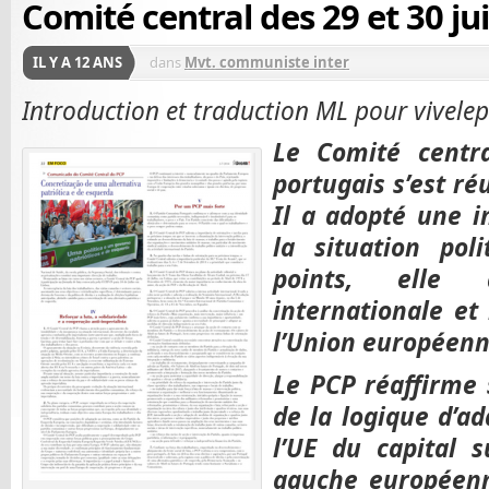
Comité central des 29 et 30 ju
IL Y A 12 ANS
dans
Mvt. communiste inter
Introduction et traduction ML pour vivelepc
Le Comité centr
portugais s’est ré
Il a adopté une i
la situation pol
points, elle 
internationale et 
l’Union européenn
Le PCP réaffirme 
de la logique d’a
l’UE du capital s
gauche européenn