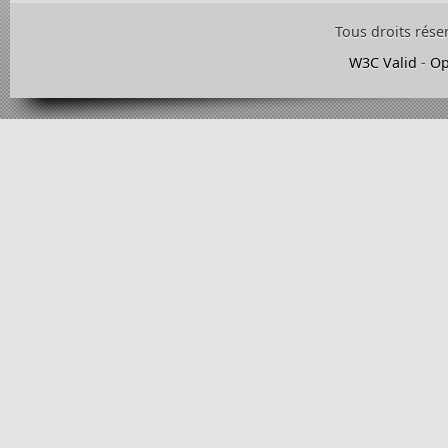
Tous droits rése
W3C Valid
-
Op