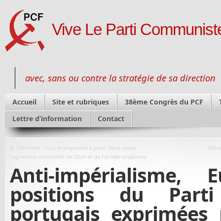
Vive Le Parti Communiste
avec, sans ou contre la stratégie de sa direction
Accueil
Site et rubriques
38ème Congrès du PCF
Lettre d’information
Contact
«
Palestine : Tout entreprendre pour faire cesser
74ème
l’agression criminelle de l’Etat et de l’armée israéliens
Anti-impérialisme,
positions du Part
portugais exprimées 