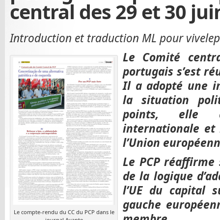
central des 29 et 30 ju
Introduction et traduction ML pour vivelepc
Le Comité centr
portugais s’est ré
Il a adopté une i
la situation pol
points, elle 
internationale et 
l’Union européenn
Le PCP réaffirme 
de la logique d’a
l’UE du capital s
gauche européenn
Le compte-rendu du CC du PCP dans le
membre.
journal Avante