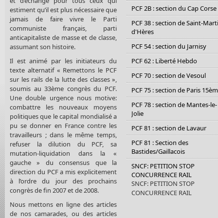
et d’échange pour tous ceux qui
PCF 2B : section du Cap Corse
estiment qu’il est plus nécessaire que
jamais de faire vivre le Parti
PCF 38 : section de Saint-Mart
communiste français, parti
d'Hères
anticapitaliste de masse et de classe,
PCF 54 : section du Jarnisy
assumant son histoire.
Il est animé par les initiateurs du
PCF 62 : Liberté Hebdo
texte alternatif « Remettons le PCF
PCF 70 : section de Vesoul
sur les rails de la lutte des classes »,
soumis au 33ème congrès du PCF.
PCF 75 : section de Paris 15è
Une double urgence nous motive:
PCF 78 : section de Mantes-le-
combattre les nouveaux moyens
Jolie
politiques que le capital mondialisé a
pu se donner en France contre les
PCF 81 : section de Lavaur
travailleurs ; dans le même temps,
PCF 81 : Section des
refuser la dilution du PCF, sa
Bastides/Gaillacois
mutation-liquidation dans la «
gauche » du consensus que la
SNCF: PETITION STOP
direction du PCF a mis explicitement
CONCURRENCE RAIL
à l’ordre du jour des prochains
SNCF: PETITION STOP
congrès de fin 2007 et de 2008.
CONCURRENCE RAIL
Nous mettons en ligne des articles
de nos camarades, ou des articles