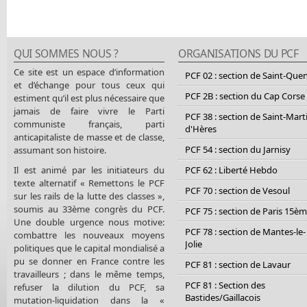
QUI SOMMES NOUS ?
ORGANISATIONS DU PCF
Ce site est un espace d’information
PCF 02 : section de Saint-Que
et d’échange pour tous ceux qui
PCF 2B : section du Cap Corse
estiment qu’il est plus nécessaire que
jamais de faire vivre le Parti
PCF 38 : section de Saint-Mart
communiste français, parti
d'Hères
anticapitaliste de masse et de classe,
PCF 54 : section du Jarnisy
assumant son histoire.
Il est animé par les initiateurs du
PCF 62 : Liberté Hebdo
texte alternatif « Remettons le PCF
PCF 70 : section de Vesoul
sur les rails de la lutte des classes »,
soumis au 33ème congrès du PCF.
PCF 75 : section de Paris 15è
Une double urgence nous motive:
PCF 78 : section de Mantes-le-
combattre les nouveaux moyens
Jolie
politiques que le capital mondialisé a
pu se donner en France contre les
PCF 81 : section de Lavaur
travailleurs ; dans le même temps,
PCF 81 : Section des
refuser la dilution du PCF, sa
Bastides/Gaillacois
mutation-liquidation dans la «