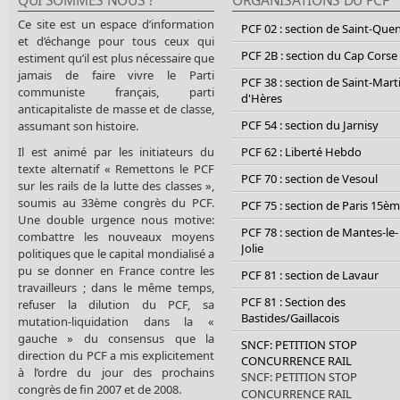
QUI SOMMES NOUS ?
ORGANISATIONS DU PCF
Ce site est un espace d’information
PCF 02 : section de Saint-Que
et d’échange pour tous ceux qui
PCF 2B : section du Cap Corse
estiment qu’il est plus nécessaire que
jamais de faire vivre le Parti
PCF 38 : section de Saint-Mart
communiste français, parti
d'Hères
anticapitaliste de masse et de classe,
PCF 54 : section du Jarnisy
assumant son histoire.
Il est animé par les initiateurs du
PCF 62 : Liberté Hebdo
texte alternatif « Remettons le PCF
PCF 70 : section de Vesoul
sur les rails de la lutte des classes »,
soumis au 33ème congrès du PCF.
PCF 75 : section de Paris 15è
Une double urgence nous motive:
PCF 78 : section de Mantes-le-
combattre les nouveaux moyens
Jolie
politiques que le capital mondialisé a
pu se donner en France contre les
PCF 81 : section de Lavaur
travailleurs ; dans le même temps,
PCF 81 : Section des
refuser la dilution du PCF, sa
Bastides/Gaillacois
mutation-liquidation dans la «
gauche » du consensus que la
SNCF: PETITION STOP
direction du PCF a mis explicitement
CONCURRENCE RAIL
à l’ordre du jour des prochains
SNCF: PETITION STOP
congrès de fin 2007 et de 2008.
CONCURRENCE RAIL