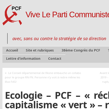
Vive Le Parti Communiste
avec, sans ou contre la stratégie de sa direction
Accueil
Site et rubriques
38ème Congrès du PCF
Lettre d’information
Contact
«
Le Conseil départemental de l’Aisne embauche un collabo
Avant l
pour le groupe RN-FN. Personne n’y voit à redire même les
2019 –
élus FdG!
ruptu
Ecologie – PCF – « ré
capitalisme « vert » – 