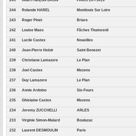
244
Rolande HAREL
Montlouis Sur Loire
243
Roger Pinet
Briare
242
Louise Maes
Fâches Thumesnil
241
Lucile Castex
Noueilles
240
Jean-Pierre Heloir
Saint Benezet
239
Christiane Lamazere
Le Plan
238
Joel Castex
Mezens
237
Guy Lamazere
Le Plan
236
Annie Ardoino
Six-Fours
235
Ghislaine Castex
Mezens
234
Jeremy ZUCCHELLI
ARLES
233
Virginie Simon-Malard
Boulazac
232
Laurent DESMOULIN
Paris