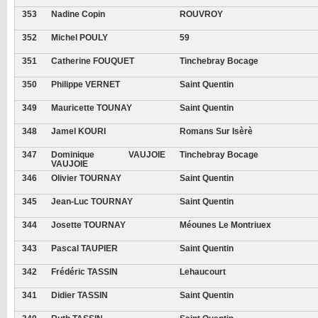
353
Nadine Copin
ROUVROY
352
Michel POULY
59
351
Catherine FOUQUET
Tinchebray Bocage
350
Philippe VERNET
Saint Quentin
349
Mauricette TOUNAY
Saint Quentin
348
Jamel KOURI
Romans Sur Isèrè
347
Dominique VAUJOIE
Tinchebray Bocage
VAUJOIE
346
Olivier TOURNAY
Saint Quentin
345
Jean-Luc TOURNAY
Saint Quentin
344
Josette TOURNAY
Méounes Le Montriuex
343
Pascal TAUPIER
Saint Quentin
342
Frédéric TASSIN
Lehaucourt
341
Didier TASSIN
Saint Quentin