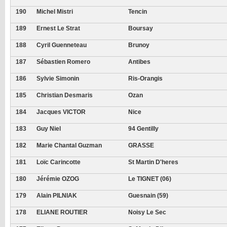
190
Michel Mistri
Tencin
189
Ernest Le Strat
Boursay
188
Cyril Guenneteau
Brunoy
187
Sébastien Romero
Antibes
186
Sylvie Simonin
Ris-Orangis
185
Christian Desmaris
Ozan
184
Jacques VICTOR
Nice
183
Guy Niel
94 Gentilly
182
Marie Chantal Guzman
GRASSE
181
Loïc Carincotte
St Martin D'heres
180
Jérémie OZOG
Le TIGNET (06)
179
Alain PILNIAK
Guesnain (59)
178
ELIANE ROUTIER
Noisy Le Sec