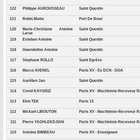
122
Philippe AUROUSSEAU
Saint Quentin
121
Robin Matta
Port De Bouc
120
Marie-Christiane Antoine
Saint Quentin
Larue
119
Esteban Antoine
Saint Quentin
118
Gwendoline Antoine
Saint Quentin
117
Stephane ROLLO
Saint Egrève
116
Marco AVENEL
Paris XV - Ex DCN - DGA
115
Aurélien Jan
Saint Quentin
114
Cemil KAYGISIZ
Paris XV - Machiniste-Receveur 
113
Ekin TEK
Paris 15
112
Mickaël LIBOUTON
Paris XV - Machiniste-Receveur 
111
Pierre YAGHLEKDJIAN
Paris XV - Machiniste-Receveur 
110
Antoine BIMBEAU
Paris XV - Enseignant