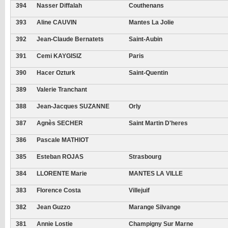
394
Nasser Diffalah
Couthenans
393
Aline CAUVIN
Mantes La Jolie
392
Jean-Claude Bernatets
Saint-Aubin
391
Cemi KAYGISIZ
Paris
390
Hacer Ozturk
Saint-Quentin
389
Valerie Tranchant
388
Jean-Jacques SUZANNE
Orly
387
Agnès SECHER
Saint Martin D'heres
386
Pascale MATHIOT
385
Esteban ROJAS
Strasbourg
384
LLORENTE Marie
MANTES LA VILLE
383
Florence Costa
Villejuif
382
Jean Guzzo
Marange Silvange
381
Annie Lostie
Champigny Sur Marne