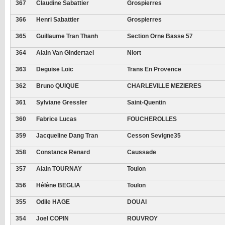
367
Claudine Sabattier
Grospierres
366
Henri Sabattier
Grospierres
365
Guillaume Tran Thanh
Section Orne Basse 57
364
Alain Van Gindertael
Niort
363
Deguise Loic
Trans En Provence
362
Bruno QUIQUE
CHARLEVILLE MEZIERES
361
Sylviane Gressler
Saint-Quentin
360
Fabrice Lucas
FOUCHEROLLES
359
Jacqueline Dang Tran
Cesson Sevigne35
358
Constance Renard
Caussade
357
Alain TOURNAY
Toulon
356
Hélène BEGLIA
Toulon
355
Odile HAGE
DOUAI
354
Joel COPIN
ROUVROY