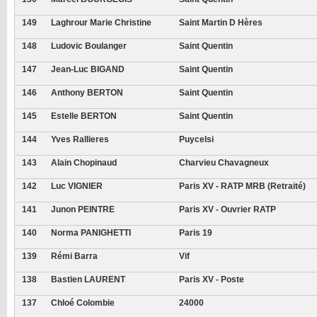
149
Laghrour Marie Christine
Saint Martin D Hères
148
Ludovic Boulanger
Saint Quentin
147
Jean-Luc BIGAND
Saint Quentin
146
Anthony BERTON
Saint Quentin
145
Estelle BERTON
Saint Quentin
144
Yves Rallieres
Puycelsi
143
Alain Chopinaud
Charvieu Chavagneux
142
Luc VIGNIER
Paris XV - RATP MRB (retraité)
141
Junon PEINTRE
Paris XV - Ouvrier RATP
140
Norma PANIGHETTI
Paris 19
139
Rémi Barra
Vif
138
Bastien LAURENT
Paris XV - Poste
137
Chloé Colombie
24000