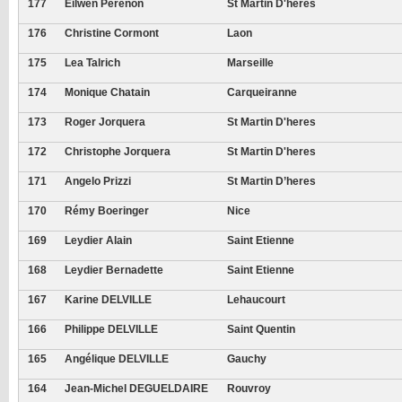
177
Eilwen Perenon
St Martin D'heres
176
Christine Cormont
Laon
175
Lea Talrich
Marseille
174
Monique Chatain
Carqueiranne
173
Roger Jorquera
St Martin D'heres
172
Christophe Jorquera
St Martin D'heres
171
Angelo Prizzi
St Martin D’heres
170
Rémy Boeringer
Nice
169
Leydier Alain
Saint Etienne
168
Leydier Bernadette
Saint Etienne
167
Karine DELVILLE
Lehaucourt
166
Philippe DELVILLE
Saint Quentin
165
Angélique DELVILLE
Gauchy
164
Jean-Michel DEGUELDAIRE
Rouvroy