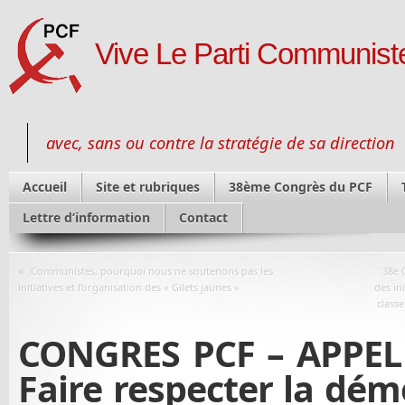
Vive Le Parti Communiste
avec, sans ou contre la stratégie de sa direction
Accueil
Site et rubriques
38ème Congrès du PCF
Lettre d’information
Contact
«
Communistes, pourquoi nous ne soutenons pas les
38e 
initiatives et l’organisation des « Gilets jaunes »
des in
classe
CONGRES PCF – APPEL
Faire respecter la dém