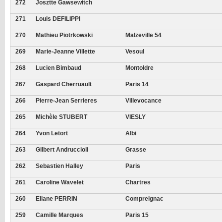
272
Josztte Gawsewitch
271
Louis DEFILIPPI
270
Mathieu Piotrkowski
Malzeville 54
269
Marie-Jeanne Villette
Vesoul
268
Lucien Bimbaud
Montoldre
267
Gaspard Cherruault
Paris 14
266
Pierre-Jean Serrieres
Villevocance
265
Michèle STUBERT
VIESLY
264
Yvon Letort
Albi
263
Gilbert Andruccioli
Grasse
262
Sebastien Halley
Paris
261
Caroline Wavelet
Chartres
260
Eliane PERRIN
Compreignac
259
Camille Marques
Paris 15