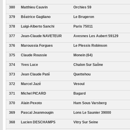
380
Matthieu Cauvin
Orchies 59
379
Béatrice Gagliano
Le Brugeron
378
Luigi-Alberto Sanchi
Paris 75011
377
Jean-Claude NAVETEUR
Avesnes Les Aubert 59129
376
Maroussia Forgues
Le Plessis Robinson
375
Claude Roussie
Monein (64)
374
Yves Luce
Chalon Sur Saône
373
Jean Claude Paté
Quettehou
372
Marcel Jazé
Vesoul
371
Michel PICARD
Bagard
370
Alain Pexoto
Ham Sous Varsberg
369
Pascal Jeanmougin
Lons Le Saunier 39000
368
Lucien DESCHAMPS
Vitry Sur Seine