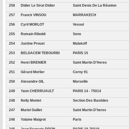
258
Didier Le Strat Didier
Saint Denis De La Réunion
257
Franck VINSOU
MARRAKECH
256
Cyril MORLOT
Vesoul
255
Romain Riboldi
Sens
254
Justine Proust
Malakoff
253
BELGACEM TEBOURBI
PARIS 15
252
Henri BRENIER
Saint Martin D'Heres
251
Gérard Morlier
Cerny 91
250
Alexandre GIL
Marseille
249
Yann CHERRUAULT
PARIS 14 - 75014
248
Nelly Montet
Section Des Bastides
247
Muriel Guillet
Saint Martin D'heres
246
Yolaine Maigrot
Paris
245
Jean François DRON
PARIS 19-75019