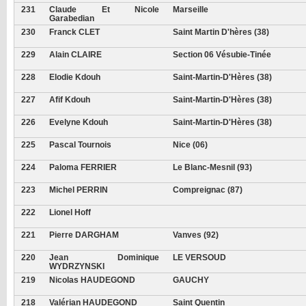
231
Claude Et Nicole
Marseille
Garabedian
230
Franck CLET
Saint Martin D'hères (38)
229
Alain CLAIRE
Section 06 Vésubie-Tinée
228
Elodie Kdouh
Saint-Martin-D'Hères (38)
227
Afif Kdouh
Saint-Martin-D'Hères (38)
226
Evelyne Kdouh
Saint-Martin-D'Hères (38)
225
Pascal Tournois
Nice (06)
224
Paloma FERRIER
Le Blanc-Mesnil (93)
223
Michel PERRIN
Compreignac (87)
222
Lionel Hoff
221
Pierre DARGHAM
Vanves (92)
220
Jean Dominique
LE VERSOUD
WYDRZYNSKI
219
Nicolas HAUDEGOND
GAUCHY
218
Valérian HAUDEGOND
Saint Quentin