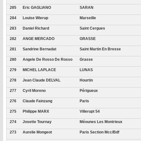
285
Eric GAGLIANO
SARAN
284
Louise Wierup
Marseille
283
Daniel Richard
Saint Cergues
282
ANGE MERCADO
GRASSE
281
Sandrine Bernadat
Saint Martin En Bresse
280
Angele De Rosso De Rosso
Grasse
279
MICHEL LAPLACE
LUNAS
278
Jean Claude DELVAL
Hourtin
277
Cyril Moreno
Périgueux
276
Claude Fainzang
Paris
275
Philippe MARX
Villerupt 54
274
Josette Tournay
Méounes Les Montrieux
273
Aurelie Mongeot
Paris Section Mcc/bdf