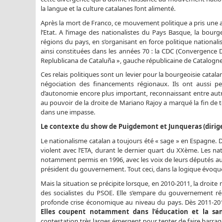
la langue et la culture catalanes l’ont alimenté.
Après la mort de Franco, ce mouvement politique a pris une 
l’Etat. A l’image des nationalistes du Pays Basque, la bourgeo
régions du pays, en s’organisant en force politique nationali
ainsi constituées dans les années 70 : la CDC (Convergence 
Replublicana de Cataluña », gauche républicaine de Catalogne
Ces relais politiques sont un levier pour la bourgeoisie catal
négociation des financements régionaux. Ils ont aussi p
d’autonomie encore plus important, reconnaissant entre autre
au pouvoir de la droite de Mariano Rajoy a marqué la fin de 
dans une impasse.
Le contexte du show de Puigdemont et Junqueras (dirige
Le nationalisme catalan a toujours été « sage » en Espagne. 
violent avec l’ETA, durant le dernier quart du XXème. Les nat
notamment permis en 1996, avec les voix de leurs députés au Pa
président du gouvernement. Tout ceci, dans la logique évo
Mais la situation se précipite lorsque, en 2010-2011, la droite
des socialistes du PSOE. Elle s’empare du gouvernement ré
profonde crise économique au niveau du pays. Dès 2011-2012
Elles coupent notamment dans l’éducation et la sa
contestation très larges émergent pour tenter de faire barrage