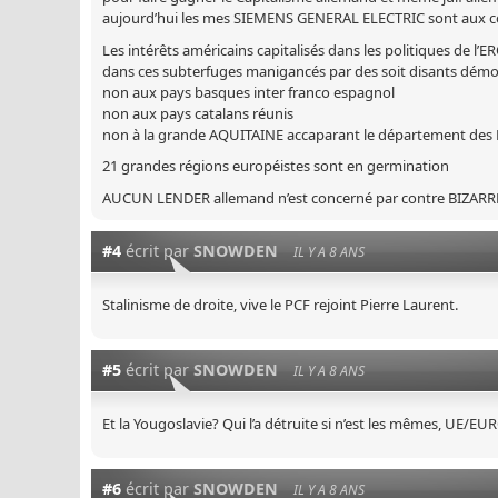
aujourd’hui les mes SIEMENS GENERAL ELECTRIC sont aux c
Les intérêts américains capitalisés dans les politiques de l’
dans ces subterfuges manigancés par des soit disants démo
non aux pays basques inter franco espagnol
non aux pays catalans réunis
non à la grande AQUITAINE accaparant le département des 
21 grandes régions européistes sont en germination
AUCUN LENDER allemand n’est concerné par contre BIZARR
#4
écrit par
SNOWDEN
IL Y A 8 ANS
Stalinisme de droite, vive le PCF rejoint Pierre Laurent.
#5
écrit par
SNOWDEN
IL Y A 8 ANS
Et la Yougoslavie? Qui l’a détruite si n’est les mêmes, UE/E
#6
écrit par
SNOWDEN
IL Y A 8 ANS