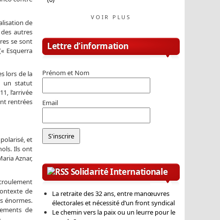
VOIR PLUS
lisation de
s des autres
ures se sont
Lettre d’information
(« Esquerra
Prénom et Nom
s lors de la
, un statut
, l’arrivée
nt rentrées
Email
olarisé, et
ols. Ils ont
Maria Aznar,
Solidarité Internationale
’écroulement
contexte de
La retraite des 32 ans, entre manœuvres
es énormes.
électorales et nécessité d’un front syndical
ements de
Le chemin vers la paix ou un leurre pour le
.