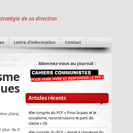
stratégie de sa direction
es
Lettre d’information
Contact
ELA – 50ÈME
Abonnez-vous au journal :
»
SSASSINAT
isme
ques
Articles récents
40e congrès du PCF « Pour la paix et le
res (Isère),
socialisme, reconstruisons le parti de
classe » (0)
e plus de 8
40e congrès du PCF – Appel à signature du