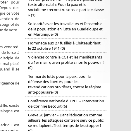
voter pour
texte alternatif « Pour la paix et le
 Depuis des
socialisme : reconstruisons le parti de classe
que ce vote
» (1)
rvention de
Solidarité avec les travailleurs et l’ensemble
 espagnol de
de la population en lutte en Guadeloupe et
ux de vote.
en Martinique (0)
Hommage aux 27 fusillés à Châteaubriant
dès vendredi
le 22 octobre 1941 (0)
s de force à
Violences contre la CGT et les manifestants
disciple de
du 1er mai : qui en profite sinon le pouvoir !
en mal placé
(0)
uand il se
1er mai de lutte pour la paix, pour la
défense des libertés, pour les
nsigeance de
revendications ouvrières, contre le régime
anti-populaire (0)
Conférence nationale du PCF – Intervention
ille, existe
de Corinne Bécourt (6)
talogne est
Grève 26 janvier – Dans l’éducation comme
ailleurs, les attaques contre le service public
adrid. C’est
se multiplient. Il est temps de les stopper !
anco contre
(0)