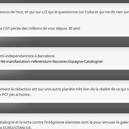
ssous de tout, et qui sur LCI qui le questionne sur Cuba et qui ne dit rien sur
 la CGT perde des millions de voix depuis 30 ans!
 anti-indépendantiste à Barcelone
194-manifastation-referendum-fascistes-Espagne-Catalogne/
ement la rédaction est sur une autre planète très loin de la réalité de ce qui 
PCF j’en ai honte.
logne et la lutte contre l’intégrisme islamiste sont là pour amuser la galeri
 pro EURO/OTAN/UE.