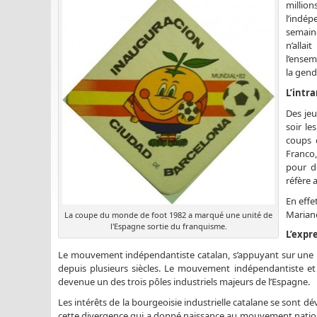
millio
l’indé
semaine
n’allai
l’ensem
la gend
L’intr
Des jeu
soir le
coups 
Franco,
pour d
réfère 
En effe
Mariano
La coupe du monde de foot 1982 a marqué une unité de
l'Espagne sortie du franquisme.
L’expr
Le mouvement indépendantiste catalan, s’appuyant sur une lang
depuis plusieurs siècles. Le mouvement indépendantiste et
devenue un des trois pôles industriels majeurs de l’Espagne.
Les intérêts de la bourgeoisie industrielle catalane se sont d
cette divergence qui a donné naissance au mouvement nationa