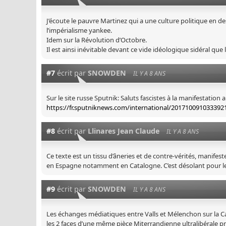
J’écoute le pauvre Martinez qui a une culture politique en de
l’impérialisme yankee.
Idem sur la Révolution d’Octobre.
Il est ainsi inévitable devant ce vide idéologique sidéral que
#7
écrit par
SNOWDEN
IL Y A 8 ANS
Sur le site russe Sputnik: Saluts fascistes à la manifestation
https://fr.sputniknews.com/international/201710091033392
#8
écrit par
Llinares Jean Claude
IL Y A 8 ANS
Ce texte est un tissu d’âneries et de contre-vérités, manifest
en Espagne notamment en Catalogne. C’est désolant pour le 
#9
écrit par
SNOWDEN
IL Y A 8 ANS
Les échanges médiatiques entre Valls et Mélenchon sur la Cata
les 2 faces d’une même pièce Miterrandienne ultralibérale