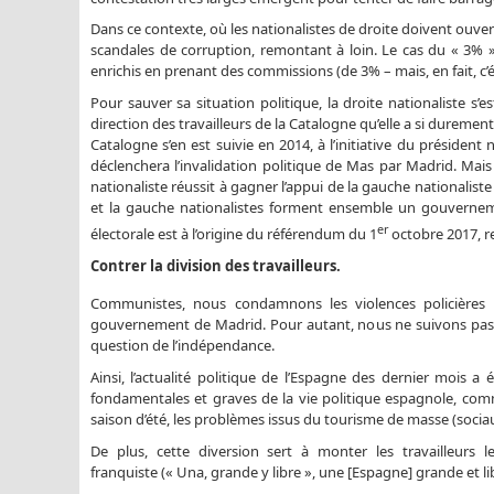
Dans ce contexte, où les nationalistes de droite doivent ouver
scandales de corruption, remontant à loin. Le cas du « 3% 
enrichis en prenant des commissions (de 3% – mais, en fait, c’é
Pour sauver sa situation politique, la droite nationaliste s’
direction des travailleurs de la Catalogne qu’elle a si durement
Catalogne s’en est suivie en 2014, à l’initiative du présiden
déclenchera l’invalidation politique de Mas par Madrid. Mai
nationaliste réussit à gagner l’appui de la gauche nationaliste
et la gauche nationalistes forment ensemble un gouverneme
er
électorale est à l’origine du référendum du 1
octobre 2017, re
Contrer la division des travailleurs.
Communistes, nous condamnons les violences policières
gouvernement de Madrid. Pour autant, nous ne suivons pas le
question de l’indépendance.
Ainsi, l’actualité politique de l’Espagne des dernier mois 
fondamentales et graves de la vie politique espagnole, comm
saison d’été, les problèmes issus du tourisme de masse (socia
De plus, cette diversion sert à monter les travailleurs l
franquiste (« Una, grande y libre », une [Espagne] grande et l