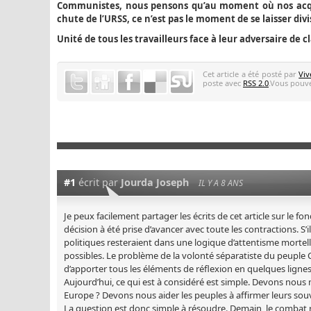
Communistes, nous pensons qu’au moment où nos acqui
chute de l’URSS, ce n’est pas le moment de se laisser div
Unité de tous les travailleurs face à leur adversaire de cl
Cet article a été posté par
Viv
poste avec
RSS 2.0
.Vous pouve
#1
écrit par
Jourda Joseph
IL Y A 8 ANS
Je peux facilement partager les écrits de cet article sur le f
décision à été prise d’avancer avec toute les contractions. S’
politiques resteraient dans une logique d’attentisme mortel
possibles. Le problème de la volonté séparatiste du peuple Ca
d’apporter tous les éléments de réflexion en quelques lignes
Aujourd’hui, ce qui est à considéré est simple. Devons nou
Europe ? Devons nous aider les peuples à affirmer leurs sou
La question est donc simple à résoudre. Demain, le combat re