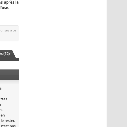
s après la
ffuse.
éponses à ce
 (12)
a
uttes
n
n.
 en
e rester.
 n’est pas