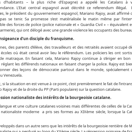
ns d’habitants – la plus riche d’Espagne) a appelé les Catalans à 
pendance. L’Etat central espagnol avait décrété ce referendum illégal.
s, le président du gouvernement espagnol, Mariano Rajoy, avait affirmé 
t pas se tenir. Sa promesse s’est matérialisée le matin même par l’inte
ble des forces de police (police nationale et « Guardia Civil » – équivalent
armerie), qui ont délogé avec une grande violence les occupants des burea
ansigeance d’un disciple du franquisme.
nes, des parents d’élève, des travailleurs et des retraités avaient occupé 
s écoles où était censé avoir lieu le référendum. Les policiers les ont sorti
de matraque. En faisant cela, Mariano Rajoy continue à s’ériger en bon 
 réglant les différends nationaux en faisant charger la police. Rajoy est bi
onner des leçons de démocratie partout dans le monde, spécialement q
au Venezuela.
t, si la situation en est venue à ce point, c’est premièrement le fait de l’intra
 Rajoy et de la droite du PP (Parti populaire) sur la question catalane.
ession nationaliste des intérêts de la bourgeoisie catalane.
ue et une culture catalanes voisines mais différentes de celles de la Cast
 nationaliste moderne a pris ses formes au XIXème siècle, lorsque la Ca
éveloppés dans un autre sens que les intérêts de la bourgeoisie rentière de M
liste qui a perduré au long du XXème siècle. La répression primaire de Fr