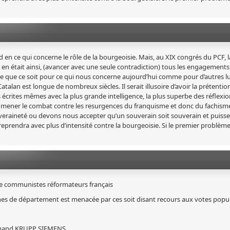
ond en ce qui concerne le rôle de la bourgeoisie. Mais, au XIX congrés du PCF, l
il en était ainsi, (avancer avec une seule contradiction) tous les engagements
le que ce soit pour ce qui nous concerne aujourd’hui comme pour d’autres l
talan est longue de nombreux siècles. Il serait illusoire d’avoir la prétentio
 écrites mêmes avec la plus grande intelligence, la plus superbe des réflexio
us mener le combat contre les resurgences du franquisme et donc du fachism
veraineté ou devons nous accepter qu’un souverain soit souverain et puisse l
prendra avec plus d’intensité contre la bourgeoisie. Si le premier problème
me communistes réformateurs français
s de département est menacée par ces soit disant recours aux votes populi
llemand KRUPP SIEMENS