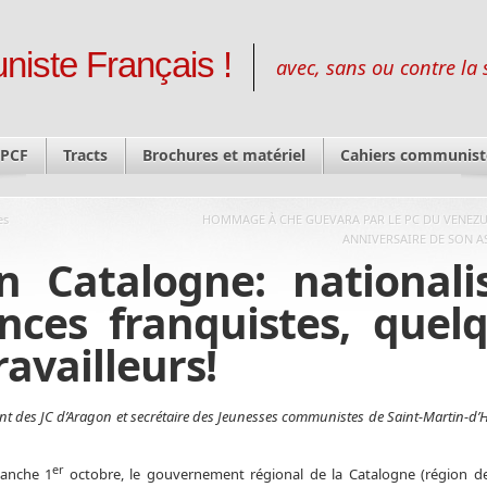
niste Français !
avec, sans ou contre la 
 PCF
Tracts
Brochures et matériel
Cahiers communist
es
HOMMAGE À CHE GUEVARA PAR LE PC DU VENEZU
ANNIVERSAIRE DE SON A
en Catalogne: national
nces franquistes, quel
ravailleurs!
ant des JC d’Aragon et secrétaire des Jeunesses communistes de Saint-Martin-d’Hè
er
anche 1
octobre, le gouvernement régional de la Catalogne (région d