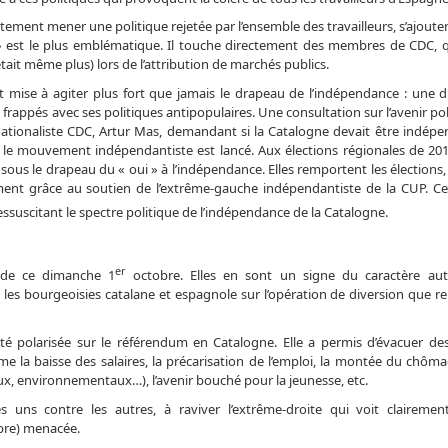
tement mener une politique rejetée par l’ensemble des travailleurs, s’ajoute
» est le plus emblématique. Il touche directement des membres de CDC, qu
tait même plus) lors de l’attribution de marchés publics.
est mise à agiter plus fort que jamais le drapeau de l’indépendance : une 
 frappés avec ses politiques antipopulaires. Une consultation sur l’avenir pol
t nationaliste CDC, Artur Mas, demandant si la Catalogne devait être indépe
s le mouvement indépendantiste est lancé. Aux élections régionales de 2015
 sous le drapeau du « oui » à l’indépendance. Elles remportent les élections, 
nt grâce au soutien de l’extrême-gauche indépendantiste de la CUP. Cet
ssuscitant le spectre politique de l’indépendance de la Catalogne.
er
 de ce dimanche 1
octobre. Elles en sont un signe du caractère aut
s bourgeoisies catalane et espagnole sur l’opération de diversion que re
a été polarisée sur le référendum en Catalogne. Elle a permis d’évacuer de
e la baisse des salaires, la précarisation de l’emploi, la montée du chôma
ux, environnementaux…), l’avenir bouché pour la jeunesse, etc.
es uns contre les autres, à raviver l’extrême-droite qui voit clairemen
ibre) menacée.