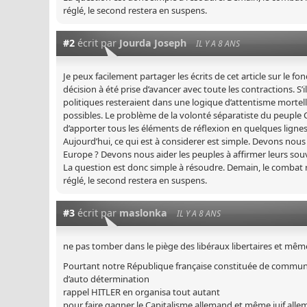
réglé, le second restera en suspens.
#2
écrit par
Jourda Joseph
IL Y A 8 ANS
Je peux facilement partager les écrits de cet article sur le f
décision à été prise d’avancer avec toute les contractions. S’
politiques resteraient dans une logique d’attentisme mortel
possibles. Le problème de la volonté séparatiste du peuple Ca
d’apporter tous les éléments de réflexion en quelques lignes
Aujourd’hui, ce qui est à considerer est simple. Devons no
Europe ? Devons nous aider les peuples à affirmer leurs sou
La question est donc simple à résoudre. Demain, le combat re
réglé, le second restera en suspens.
#3
écrit par
maslonka
IL Y A 8 ANS
ne pas tomber dans le piège des libéraux libertaires et mê
Pourtant notre République française constituée de commune
d’auto détermination
rappel HITLER en organisa tout autant
pour faire gagner le Capitalisme allemand et même juif a