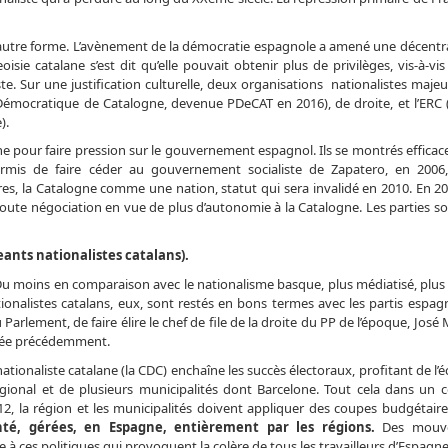
autre forme. L’avènement de la démocratie espagnole a amené une décentra
isie catalane s’est dit qu’elle pouvait obtenir plus de privilèges, vis-à-vi
ste. Sur une justification culturelle, deux organisations nationalistes maje
Démocratique de Catalogne, devenue PDeCAT en 2016), de droite, et l’ERC 
).
ane pour faire pression sur le gouvernement espagnol. Ils se montrés efficace
ermis de faire céder au gouvernement socialiste de Zapatero, en 2006
s, la Catalogne comme une nation, statut qui sera invalidé en 2010. En 2011
toute négociation en vue de plus d’autonomie à la Catalogne. Les parties so
ants nationalistes catalans).
Du moins en comparaison avec le nationalisme basque, plus médiatisé, plus p
ionalistes catalans, eux, sont restés en bons termes avec les partis espagn
rlement, de faire élire le chef de file de la droite du PP de l’époque, José 
quée précédemment.
 nationaliste catalane (la CDC) enchaîne les succès électoraux, profitant de l
gional et de plusieurs municipalités dont Barcelone. Tout cela dans un 
, la région et les municipalités doivent appliquer des coupes budgétair
nté, gérées, en Espagne, entièrement par les régions.
Des mouv
 à ces politiques qui provoquent la colère de tous les travailleurs d’Espagne