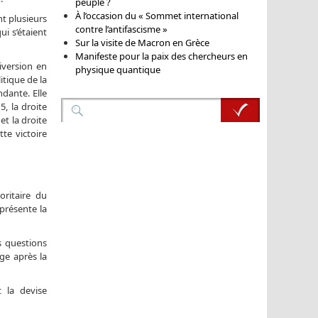
peuple ?
À l’occasion du « Sommet international
nt plusieurs
contre l’antifascisme »
i s’étaient
Sur la visite de Macron en Grèce
Manifeste pour la paix des chercheurs en
diversion en
physique quantique
itique de la
ndante. Elle
, la droite
et la droite
te victoire
oritaire du
présente la
s questions
ge après la
t la devise