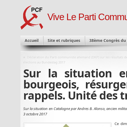
Vive Le Parti Commu
Accueil
Site et rubriques
38ème Congrès du
«
Déclaration du Parti communiste allemand (DKP) sur les résultats d
élections au Bundestag 2017
Sur la situation 
bourgeois, résurge
rappels. Unité des t
Sur la situation en Catalogne par Andres B. Alonso, ancien milit
3 octobre 2017
Ce dim