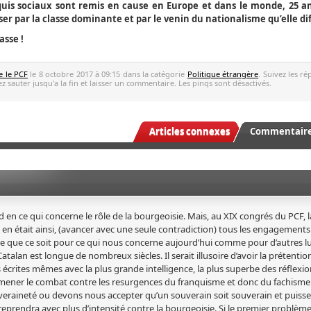
s sociaux sont remis en cause en Europe et dans le monde, 25 an
iser par la classe dominante et par le venin du nationalisme qu’elle di
asse !
e le PCF
le 8 octobre 2017 à 09:15 dans la catégorie
Politique étrangère
. Suivez les r
z sauter jusqu'a la fin et laisser un commentaire. Les pings sont désactivés.
Articles connexes
Commentaires
ond en ce qui concerne le rôle de la bourgeoisie. Mais, au XIX congrés du PCF, l
il en était ainsi, (avancer avec une seule contradiction) tous les engagements
le que ce soit pour ce qui nous concerne aujourd’hui comme pour d’autres l
talan est longue de nombreux siècles. Il serait illusoire d’avoir la prétentio
 écrites mêmes avec la plus grande intelligence, la plus superbe des réflexio
s mener le combat contre les resurgences du franquisme et donc du fachisme
veraineté ou devons nous accepter qu’un souverain soit souverain et puisse l
prendra avec plus d’intensité contre la bourgeoisie. Si le premier problème