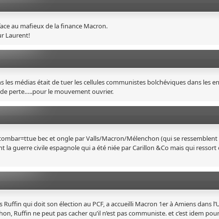
face au mafieux de la finance Macron.
r Laurent!
ns les médias était de tuer les cellules communistes bolchéviques dans les en
rande perte…..pour le mouvement ouvrier.
e combar=ttue bec et ongle par Valls/Macron/Mélenchon (qui se ressemblent
nt la guerre civile espagnole qui a été niée par Carillon &Co mais qui ressort
ns Ruffin qui doit son élection au PCF, a accueilli Macron 1er à Amiens dans l’
 Ruffin ne peut pas cacher qu’il n’est pas communiste. et c’est idem pour