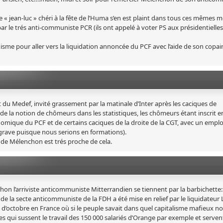
« jean-luc » chéri à la fête de l’Huma s’en est plaint dans tous ces mêmes m
ar le trés anti-communiste PCR (ils ont appelé à voter PS aux présidentielle
sme pour aller vers la liquidation annoncée du PCF avec l’aide de son copain
t du Medef, invité grassement par la matinale d’Inter après les caciques de
 de la notion de chômeurs dans les statistiques, les chômeurs étant inscrit e
nomique du PCF et de certains caciques de la droite de la CGT, avec un empl
s grave puisque nous serions en formations).
de Mélenchon est trés proche de cela.
chon l’arriviste anticommuniste Mitterrandien se tiennent par la barbichette:
de la secte anticommuniste de la FDH a été mise en relief par le liquidateur
n d’octobre en France où si le peuple savait dans quel capitalisme mafieux n
ues qui sussent le travail des 150 000 salariés d’Orange par exemple et serven