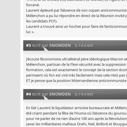
forcené.
Laurent épleuré par l’absence de son copain anticommuniste 
Mélenchon a pu lui répondre en direct de la Réunion invité p
les candidats PCF).
Laurent a trouvé ainsi un hochet pour faire de l’anticommuni
luc ».
#3
écrit par
SNOWDEN
IL Y A 8 ANS
J’écoute l’économiste ultralibéral père idéologique Macron e
Mélenchon, partisan de la Flexi-sécurité avec la suppression
formation, cela est exactement le concept de la section éco
permaent où l’on est viré trés facilement mais cela n’est pa
ET je pense que la position Miterrandienne anticommuniste 
#4
écrit par
SNOWDEN
IL Y A 8 ANS
En fait Laurent le liquidateur arriviste bureaucrate et Mélen
été criant pendant la fête de l’Huma où l’absence du gourou 
pour ne parler de ne rien d’autre 100 ans après la Révolutio
(avec les milliardaires mafieux Drahi, Niel, Bolloré et Bouyg