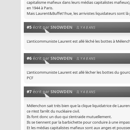
capitalisme mafieux dans leurs médias capitalistes mafieux),
en 1944 à Paris.
Mais Laurent&Buffet1hue, les arrivistes liquidateurs sont là 
#5
écrit par
SNOWDEN
IL Y A 8 ANS
L’anticommuniste Laurent est allé lèché les bottes à Mélenchon 
#6
écrit par
SNOWDEN
IL Y A 8 ANS
L’anticommuniste Laurent est allé lècher les bottes du gourou
PCF
#7
écrit par
SNOWDEN
IL Y A 8 ANS
Mélenchon sait trés bien que la clique liquidatrice de Laur
ce n’est l’arrêt du nucléaire civil.
Ils font donc un duo qui s’entraide mutuellement.
Ils se tiennent par la barbichette pour conduire à une impass
Et les médias capitalistes mafieux sont aux anges et poussen