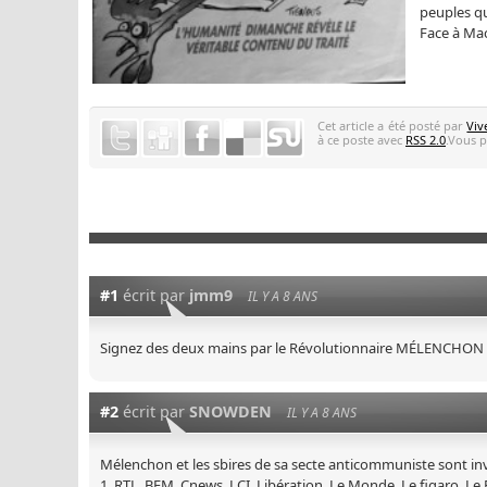
peuples qu
Face à Mac
Cet article a été posté par
Viv
à ce poste avec
RSS 2.0
.Vous p
#1
écrit par
jmm9
IL Y A 8 ANS
Signez des deux mains par le Révolutionnaire MÉLENCHON
#2
écrit par
SNOWDEN
IL Y A 8 ANS
Mélenchon et les sbires de sa secte anticommuniste sont invit
1, RTL, BFM, Cnews, LCI, Libération, Le Monde, Le figaro, 