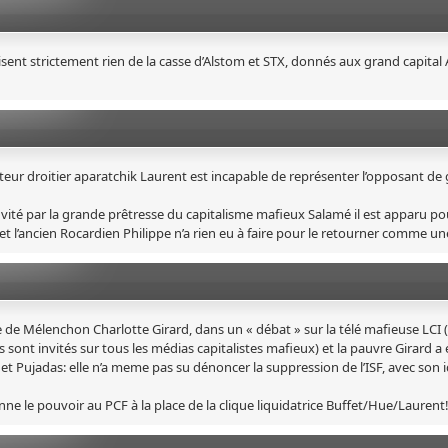
isent strictement rien de la casse d’Alstom et STX, donnés aux grand capital
eur droitier aparatchik Laurent est incapable de représenter l’opposant de
 invité par la grande prêtresse du capitalisme mafieux Salamé il est apparu pou
 et l’ancien Rocardien Philippe n’a rien eu à faire pour le retourner comme un
e de Mélenchon Charlotte Girard, dans un « débat » sur la télé mafieuse LCI 
ls sont invités sur tous les médias capitalistes mafieux) et la pauvre Girard a 
Pujadas: elle n’a meme pas su dénoncer la suppression de l’ISF, avec son 
ne le pouvoir au PCF à la place de la clique liquidatrice Buffet/Hue/Laurent