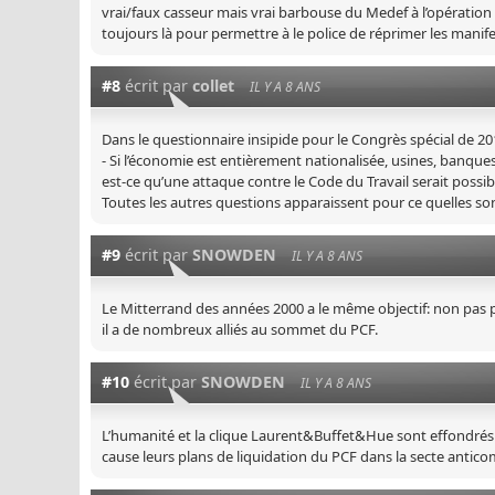
vrai/faux casseur mais vrai barbouse du Medef à l’opération
toujours là pour permettre à le police de réprimer les manif
#8
écrit par
collet
IL Y A 8 ANS
Dans le questionnaire insipide pour le Congrès spécial de 20
- Si l’économie est entièrement nationalisée, usines, banques
est-ce qu’une attaque contre le Code du Travail serait possib
Toutes les autres questions apparaissent pour ce quelles so
#9
écrit par
SNOWDEN
IL Y A 8 ANS
Le Mitterrand des années 2000 a le même objectif: non pas p
il a de nombreux alliés au sommet du PCF.
#10
écrit par
SNOWDEN
IL Y A 8 ANS
L’humanité et la clique Laurent&Buffet&Hue sont effondrés 
cause leurs plans de liquidation du PCF dans la secte ant