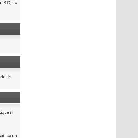
u 1917, ou
ider le
ique si
vait aucun