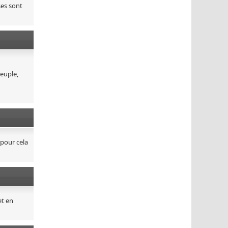
ses sont
peuple,
 pour cela
et en