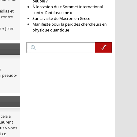
peuple ?
À l’occasion du « Sommet international
édias et
contre l’antifascisme »
s contre
Sur la visite de Macron en Grèce
Manifeste pour la paix des chercheurs en
 « Jean-
physique quantique
n
oi pseudo-
 cela a
 Laurent
ous vivons
t ce