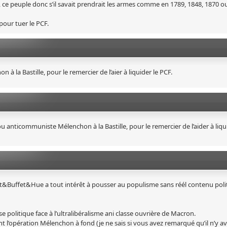
 ce peuple donc s’il savait prendrait les armes comme en 1789, 1848, 1870 o
pour tuer le PCF.
à la Bastille, pour le remercier de l’aier à liquider le PCF.
 anticommuniste Mélenchon à la Bastille, pour le remercier de l’aider à liqu
ent&Buffet&Hue a tout intérêt à pousser au populisme sans réél contenu polit
e politique face à l’ultralibéralisme ani classe ouvrière de Macron.
t l’opération Mélenchon à fond (je ne sais si vous avez remarqué qu’il n’y a