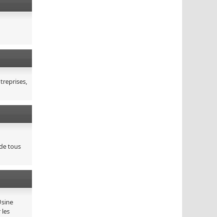
treprises,
 de tous
Usine
 les