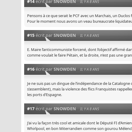
#14
écrit par
SNOWDEN
IL Y A 8 ANS
Pensons à ce que serait le PCF avec un Marchais, un Duclos 
Pour le moment nous avons un veau bureaucrate liquidateu
#15
écrit par
SNOWDEN
IL Y A 8 ANS
E. Maire l’anticommuniste forcené, dont l’objectif affirmé da
comme voulait le faire Pétain, et la droite, n’est pas une g
#16
écrit par
SNOWDEN
IL Y A 8 ANS
Je ne suis pas un dingue de l’indépendance de la Catalogn
s’assemblent), mais la violence des flics Franquistes rappelle
les ports d’Espagne.
#17
écrit par
SNOWDEN
IL Y A 8 ANS
J’ai vu la façon trés cool et amicale dont le Député FI d’Amie
Whirlpool, en bon Miterrandien comme son gourou Mélenchon,