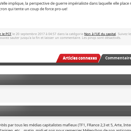
’elle implique, la perspective de guerre impérialiste dans laquelle elle place
ron qui tente un coup de force pro-ue!
e le PCF
le 20 septembre 2017 à 04:57 dans la catégorie
Non à l'UE du capital
. Suivez l
ouvez sauter jusqu'a la fin et laisser un commentaire. Les pings sont désactivés.
Articles connexes
Commentaires
és par tous les médias capitalistes mafieux (TF1, FRance 2,3 et 5, Arte, Inte
Le Parisien, etc….matin, midi et soir pour remercier Mélenchon de son antic