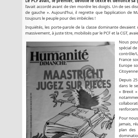
Le PCF avait, le premier, dévoilé le texte et dénoncé sa 
l’avait accordé avant de s’en mordre les doigts. Un de ses 
de gauche ». Aujourd’hui, il regrette que l’application de 
toujours le peuple pour des imbéciles !
Inquiétés, les porte-parole de la classe dominante devaient 
massivement, à juste titre, mobilisés par le PCF et la CGT, avaien
Nous pouv
spécial de
contrôle/
France so
Europe so
Citoyenne
Depuis 25
dans le s
« Brexit »
notamment
collaborat
renforceme
Pour nous 
jamais, ré
plan des p
domination