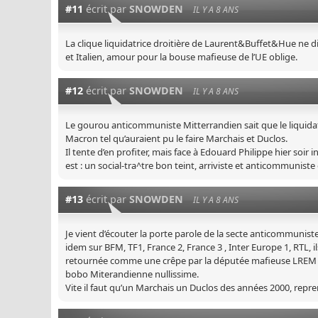
#11
écrit par
SNOWDEN
IL Y A 8 ANS
La clique liquidatrice droitière de Laurent&Buffet&Hue ne d
et Italien, amour pour la bouse mafieuse de l’UE oblige.
#12
écrit par
SNOWDEN
IL Y A 8 ANS
Le gourou anticommuniste Mitterrandien sait que le liquidat
Macron tel qu’auraient pu le faire Marchais et Duclos.
Il tente d’en profiter, mais face à Edouard Philippe hier soir
est : un social-tra^tre bon teint, arriviste et anticommuniste
#13
écrit par
SNOWDEN
IL Y A 8 ANS
Je vient d’écouter la porte parole de la secte anticommunist
idem sur BFM, TF1, France 2, France 3 , Inter Europe 1, RTL, i
retournée comme une crêpe par la députée mafieuse LREM et 
bobo Miterandienne nullissime.
Vite il faut qu’un Marchais un Duclos des années 2000, repren