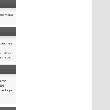
 Allemand
 gauche à
r ce qu’il
e crêpe.
(cest
été
idéologie
!