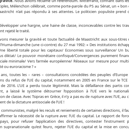
gravité.
Nous avions réclamé un référendum. Mitterrand, confiant dans le
disciples, Mélenchon célébrait, comme porte-parole du PS au Sénat, un « bo
Maastricht n’ait pas répondu à ses attentes. Le politicien populiste prend
développer une hargne, une haine de classe, inconcevables contre les trava
t rejeté le traité.
ons mesurer la gravité et toute l’actualité de Maastricht aux sous-titre
 l’Huma-dimanche (une ci-contre) du 27 mai 1992: « Des institutions échap
Une liberté totale pour les capitaux/ Economies sous surveillance/ Un b
us diktat/ Le pouvoir monétaire confisqué/Convergences purement finan
ciale minimale/ Vers l’armée européenne/ Réseaux sur mesure pour multi
té ou euroracisme ? »
 ans, toutes les – rares – consultations concédées des peuples d’Europe 
ens du refus de l’UE du capital, notamment en 2005 en France sur le TCE 
 de 2016. L’UE a perdu toute légitimité. Mais la défaillance des partis c
, a laissé le système détourner l’opposition à l’UE vers le national
ion de classe. Avec Tsipras en Grèce, il n’y a pas eu de rupture avec l’UE, au 
nt de la dictature antisociale de l’UE !
communistes, malgré les reculs et reniements de certaines directions, il fa
affirmer la nécessité de la rupture avec l’UE du capital. Le rapport de forc
ays, pour refuser l’application des directives, contester l’instrument p
 supranationale qu’est l’euro, rejeter l’UE du capital et la mise en conc