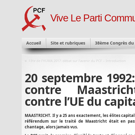
Vive Le Parti Commu
Accueil
Site et rubriques
38ème Congrès du
«
Fête de l’HUMA 2017: débat sur l’avenir du PCF – Introduction
20 septembre 1992: 
contre Maastric
contre l’UE du capit
MAASTRICHT. Il y a 25 ans exactement, les élites capit
référendum sur le traité de Maastricht était en pa
chantage, alors jamais vus.