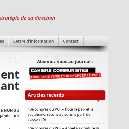
stratégie de sa direction
es
Lettre d’information
Contact
 l’Huma 2017
Abonnez-vous au journal :
»
ient
ant
Articles récents
40e congrès du PCF « Pour la paix et le
 le NON au
socialisme, reconstruisons le parti de
agande, un
classe » (0)
40e congrès du PCF – Appel à signature du