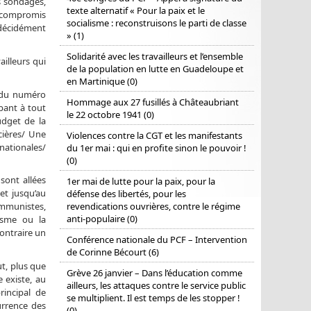
s sondages,
texte alternatif « Pour la paix et le
n compromis
socialisme : reconstruisons le parti de classe
 décidément
» (1)
Solidarité avec les travailleurs et l’ensemble
illeurs qui
de la population en lutte en Guadeloupe et
en Martinique (0)
s du numéro
Hommage aux 27 fusillés à Châteaubriant
pant à tout
le 22 octobre 1941 (0)
udget de la
cières/ Une
Violences contre la CGT et les manifestants
nationales/
du 1er mai : qui en profite sinon le pouvoir !
(0)
sont allées
1er mai de lutte pour la paix, pour la
et jusqu’au
défense des libertés, pour les
revendications ouvrières, contre le régime
ommunistes,
anti-populaire (0)
isme ou la
contraire un
Conférence nationale du PCF – Intervention
de Corinne Bécourt (6)
ut, plus que
Grève 26 janvier – Dans l’éducation comme
e existe, au
ailleurs, les attaques contre le service public
rincipal de
se multiplient. Il est temps de les stopper !
urrence des
(0)