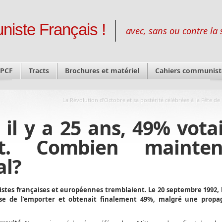
niste Français !
avec, sans ou contre la 
 PCF
Tracts
Brochures et matériel
Cahiers communist
La Révolution d’Octobre et sa postérité célébrées à la Fête de
il y a 25 ans, 49% vota
ht. Combien mainten
al?
alistes françaises et européennes tremblaient. Le 20 septembre 1992,
sse de l’emporter et obtenait finalement 49%, malgré une prop