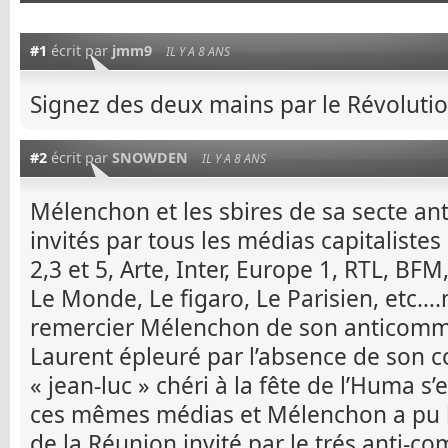
#1
écrit par
jmm9
IL Y A 8 ANS
Signez des deux mains par le Révolu
#2
écrit par
SNOWDEN
IL Y A 8 ANS
Mélenchon et les sbires de sa secte a
invités par tous les médias capitaliste
2,3 et 5, Arte, Inter, Europe 1, RTL, BFM
Le Monde, Le figaro, Le Parisien, etc….
remercier Mélenchon de son anticomm
Laurent épleuré par l’absence de son 
« jean-luc » chéri à la fête de l’Huma s’
ces mêmes médias et Mélenchon a pu l
de la Réunion invité par le trés anti-c