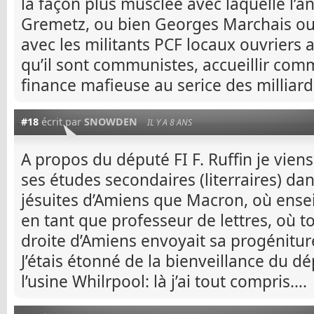
la façon plus musclée avec laquelle l’
Gremetz, ou bien Georges Marchais ou
avec les militants PCF locaux ouvriers 
qu’il sont communistes, accueillir comme
finance mafieuse au serice des milliard
#18
écrit par
SNOWDEN
IL Y A 8 ANS
A propos du député FI F. Ruffin je viens 
ses études secondaires (literraires) da
jésuites d’Amiens que Macron, où ensei
en tant que professeur de lettres, où t
droite d’Amiens envoyait sa progénitur
J’étais étonné de la bienveillance du 
l’usine Whilrpool: là j’ai tout compris….