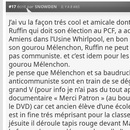
#17
écrit par
SNOWDEN
IL Y A 8 ANS
J’ai vu la façon trés cool et amicale do
Ruffin qui doit son élection au PCF, a a
Amiens dans l’Usine Whirlpool, en bo
son gourou Mélenchon, Ruffin ne peut p
pas communiste. et c’est idem pour les
gourou Mélenchon.
Je pense que Mélenchon et sa baudruc
anticommuniste sont en train de se dég
grand V (pour info je n’ai pas du tout a
documentaire « Merci Patron » (au bout
le DVD) car cet ancien élève d’une écol
est in fine trés méprisant pour la class
jésuite il déroule tapis rouge devant 