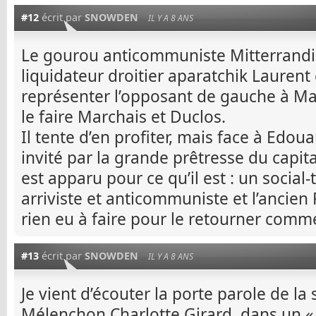
#12
écrit par
SNOWDEN
IL Y A 8 ANS
Le gourou anticommuniste Mitterrandie
liquidateur droitier aparatchik Laurent
représenter l’opposant de gauche à Ma
le faire Marchais et Duclos.
Il tente d’en profiter, mais face à Edoua
invité par la grande prêtresse du capit
est apparu pour ce qu’il est : un social-
arriviste et anticommuniste et l’ancien
rien eu à faire pour le retourner comm
#13
écrit par
SNOWDEN
IL Y A 8 ANS
Je vient d’écouter la porte parole de l
Mélenchon Charlotte Girard, dans un « 