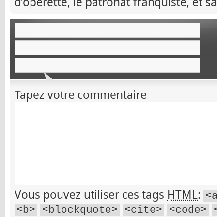
d’opérette, le patronat franquiste, et s
Tapez votre commentaire
Vous pouvez utiliser ces tags
HTML
:
<
<b>
<blockquote>
<cite>
<code>