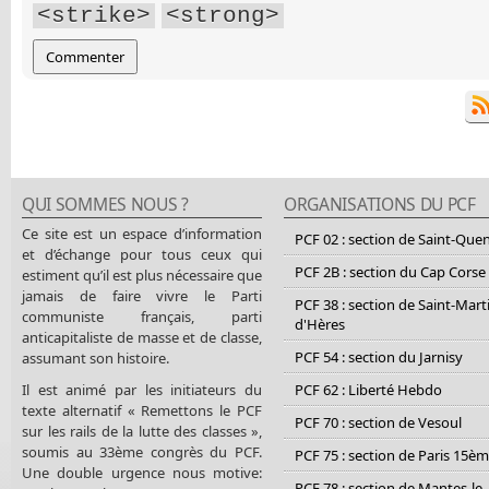
<strike>
<strong>
QUI SOMMES NOUS ?
ORGANISATIONS DU PCF
Ce site est un espace d’information
PCF 02 : section de Saint-Que
et d’échange pour tous ceux qui
PCF 2B : section du Cap Corse
estiment qu’il est plus nécessaire que
jamais de faire vivre le Parti
PCF 38 : section de Saint-Mart
communiste français, parti
d'Hères
anticapitaliste de masse et de classe,
PCF 54 : section du Jarnisy
assumant son histoire.
Il est animé par les initiateurs du
PCF 62 : Liberté Hebdo
texte alternatif « Remettons le PCF
PCF 70 : section de Vesoul
sur les rails de la lutte des classes »,
soumis au 33ème congrès du PCF.
PCF 75 : section de Paris 15è
Une double urgence nous motive:
PCF 78 : section de Mantes-le-