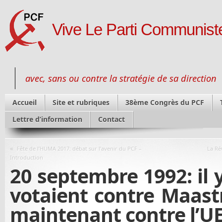
Vive Le Parti Communiste
avec, sans ou contre la stratégie de sa direction
Accueil
Site et rubriques
38ème Congrès du PCF
Lettre d’information
Contact
«
Fête de l’HUMA 2017: débat sur l’avenir du PCF –
La Ré
Introduction
20 septembre 1992: il 
votaient contre Maast
maintenant contre l’UE