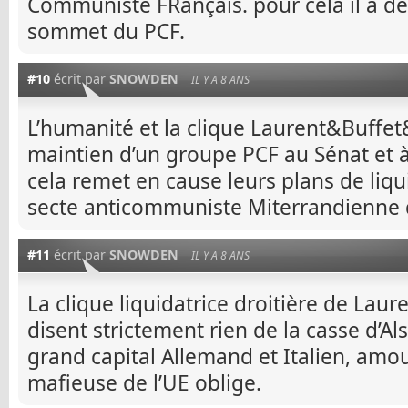
Communiste FRançais. pour cela il a d
sommet du PCF.
#10
écrit par
SNOWDEN
IL Y A 8 ANS
L’humanité et la clique Laurent&Buffe
maintien d’un groupe PCF au Sénat et à
cela remet en cause leurs plans de liq
secte anticommuniste Miterrandienne
#11
écrit par
SNOWDEN
IL Y A 8 ANS
La clique liquidatrice droitière de La
disent strictement rien de la casse d’A
grand capital Allemand et Italien, amo
mafieuse de l’UE oblige.