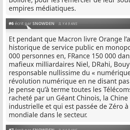
empires médiatiques.
#6
écrit par
SNOWDEN
IL Y A 9 ANS
Et pendant que Macron livre Orange l’
historique de service public en monop
000 personnes en, FRance 150 000 dan
mafieux milliardaires Niel, DRahi, Bouy
responsable nullissime du « numérique
révolution numérique en ne disant pas
Je pense qu’à terme toutes les Téléco
racheté par un Géant Chinois, la Chine 
industrielle et qui est passée de Zéro à
mondiale dans le secteur.
#7
écrit par
SNOWDEN