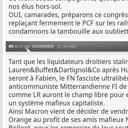
nos élus hors-sol.
OUI, camarades, préparons ce congrès 
replaçant fermement le PCF sur les rail
condamnons la tambouille aux oubliett
#5
écrit par
SNOWDEN
IL Y A 9 ANS
Tant que les liquidateurs droitiers stali
Lauren&Buffet&Dartignol&Co après Hue
seront à Fabien, le FN fasciste ultralibér
anticommuniste Mitterrandienne FI de
comme LR auront le champ libre pour 
un système mafieux capitaliste.
Ainsi Macron vient de décider de vendre
Orange au profit de ses amis mafieux N
Bolloré, pour les remercier de leur sout