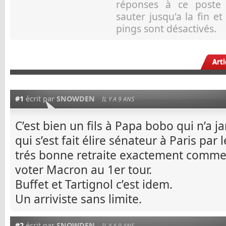
réponses à ce post
sauter jusqu'a la fin e
pings sont désactivés.
Art
#1
écrit par
SNOWDEN
IL Y A 9 ANS
C’est bien un fils à Papa bobo qui n’a
qui s’est fait élire sénateur à Paris par
trés bonne retraite exactement comme
voter Macron au 1er tour.
Buffet et Tartignol c’est idem.
Un arriviste sans limite.
#2
écrit par
SNOWDEN
IL Y A 9 ANS