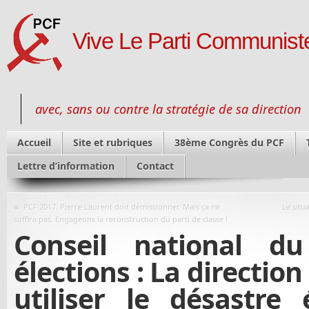
Vive Le Parti Communiste
avec, sans ou contre la stratégie de sa direction
Accueil
Site et rubriques
38ème Congrès du PCF
Lettre d’information
Contact
«
PCF 2017: Pierre Laurent doit démissionner. Mais ça ne
La situ
suffira pas. Engageons la reconstruction du parti de classe !
Conseil national d
élections : La directio
utiliser le désastre 