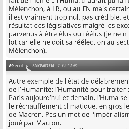
fait de même à l’Huma. Il aurait pu fair
Mélenchon, à LR, ou au FN mais certa
il est vraiment trop nul, pas crédible, et
résultat des législatives malgré les exc
parvenus à être élus ou réélus (je ne m
lot car elle ne doit sa réélection au s
Mélenchon).
#9
écrit par
SNOWDEN
IL Y A 9 ANS
Autre exemple de l’état de délabremen
de l’Humanité: l’Humanité pour traite
Paris aujourd’hui et demain, l’Huma se
le réchauffement climatique, en gros l
de Macron. Pas un mot de l’impérialism
joué par Macron.