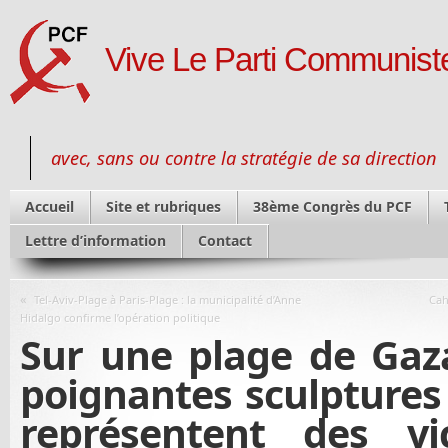
Vive Le Parti Communiste
avec, sans ou contre la stratégie de sa direction
Accueil
Site et rubriques
38ème Congrès du PCF
Lettre d’information
Contact
«
Tel-Aviv-Plage à Paris-Plage : la municipalité d’Anne
Cah
Hidalgo confirme l’opération politique
Sur une plage de Gaz
poignantes sculptures
représentent des v