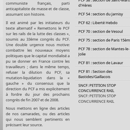
PCF 38 : section de Saint-Mart
communiste français, parti
d'Hères
anticapitaliste de masse et de classe,
PCF 54 : section du Jarnisy
assumant son histoire.
Il est animé par les initiateurs du
PCF 62 : Liberté Hebdo
texte alternatif « Remettons le PCF
PCF 70 : section de Vesoul
sur les rails de la lutte des classes »,
soumis au 33ème congrès du PCF.
PCF 75 : section de Paris 15è
Une double urgence nous motive:
PCF 78 : section de Mantes-le-
combattre les nouveaux moyens
Jolie
politiques que le capital mondialisé a
pu se donner en France contre les
PCF 81 : section de Lavaur
travailleurs ; dans le même temps,
PCF 81 : Section des
refuser la dilution du PCF, sa
Bastides/Gaillacois
mutation-liquidation dans la «
gauche » du consensus que la
SNCF: PETITION STOP
direction du PCF a mis explicitement
CONCURRENCE RAIL
à l’ordre du jour des prochains
SNCF: PETITION STOP
congrès de fin 2007 et de 2008.
CONCURRENCE RAIL
Nous mettons en ligne des articles
de nos camarades, ou des articles
qui nous semblent pertinents en
précisant leur source.