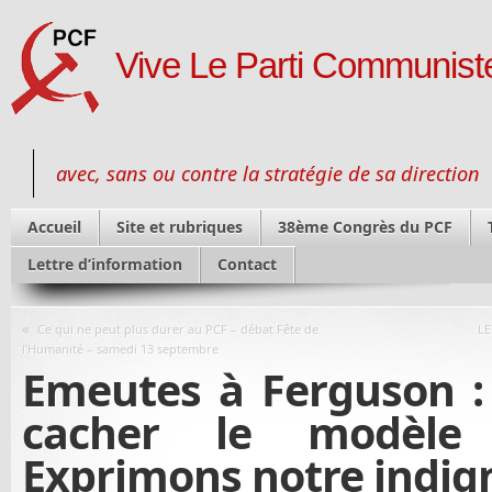
Vive Le Parti Communiste
avec, sans ou contre la stratégie de sa direction
Accueil
Site et rubriques
38ème Congrès du PCF
Lettre d’information
Contact
«
Ce qui ne peut plus durer au PCF – débat Fête de
LE
l’Humanité – samedi 13 septembre
Emeutes à Ferguson :
cacher le modèle 
Exprimons notre indign