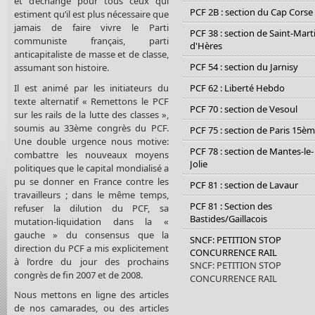
et d’échange pour tous ceux qui
PCF 2B : section du Cap Corse
estiment qu’il est plus nécessaire que
jamais de faire vivre le Parti
PCF 38 : section de Saint-Mart
communiste français, parti
d'Hères
anticapitaliste de masse et de classe,
PCF 54 : section du Jarnisy
assumant son histoire.
Il est animé par les initiateurs du
PCF 62 : Liberté Hebdo
texte alternatif « Remettons le PCF
PCF 70 : section de Vesoul
sur les rails de la lutte des classes »,
soumis au 33ème congrès du PCF.
PCF 75 : section de Paris 15è
Une double urgence nous motive:
PCF 78 : section de Mantes-le-
combattre les nouveaux moyens
Jolie
politiques que le capital mondialisé a
pu se donner en France contre les
PCF 81 : section de Lavaur
travailleurs ; dans le même temps,
PCF 81 : Section des
refuser la dilution du PCF, sa
Bastides/Gaillacois
mutation-liquidation dans la «
gauche » du consensus que la
SNCF: PETITION STOP
direction du PCF a mis explicitement
CONCURRENCE RAIL
à l’ordre du jour des prochains
SNCF: PETITION STOP
congrès de fin 2007 et de 2008.
CONCURRENCE RAIL
Nous mettons en ligne des articles
de nos camarades, ou des articles