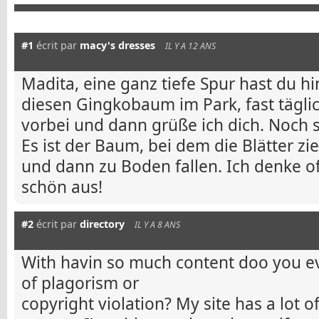
#1
écrit par
macy's dresses
IL Y A 12 ANS
Madita, eine ganz tiefe Spur hast du hi
diesen Gingkobaum im Park, fast tägli
vorbei und dann grüße ich dich. Noch s
Es ist der Baum, bei dem die Blätter z
und dann zu Boden fallen. Ich denke of
schön aus!
#2
écrit par
directory
IL Y A 8 ANS
With havin so much content doo you ev
of plagorism or
copyright violation? My site has a lot 