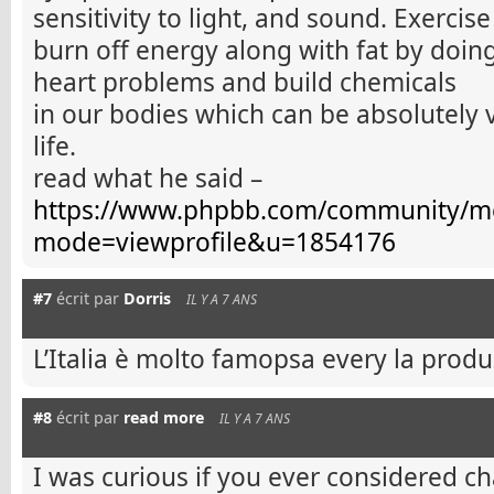
sensitivity to light, and sound. Exercise
burn off energy along with fat by doing 
heart problems and build chemicals
in our bodies which can be absolutely 
life.
read what he said –
https://www.phpbb.com/community/me
mode=viewprofile&u=1854176
#7
écrit par
Dorris
IL Y A 7 ANS
L’Italia è mοlto famopsa еvery la produ
#8
écrit par
read more
IL Y A 7 ANS
I was curious if you ever considered c