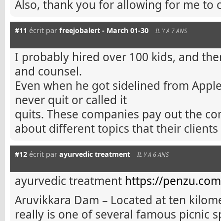
Also, thank you for allowing for me to
#11
écrit par
freejobalert - March 01-30
IL Y A 7 ANS
I probably hired over 100 kids, and th
and counsel.
Even when he got sidelined from Apple 
never quit or called it
quits. These companies pay out the co
about different topics that their client
#12
écrit par
ayurvedic treatment
IL Y A 6 ANS
ayurvedic treatment
https://penzu.co
Aruvikkara Dam – Located at ten kilome
really is one of several famous picnic s