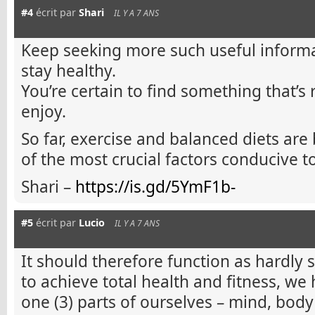
#4
écrit par
Shari
IL Y A 7 ANS
Keep seeking more such useful informa
stay healthy.
You’re certain to find something that’s 
enjoy.
So far, exercise and balanced diets are
of the most crucial factors conducive t
Shari –
https://is.gd/5YmF1b-
#5
écrit par
Lucio
IL Y A 7 ANS
It should therefore function as hardly s
to achieve total health and fitness, we
one (3) parts of ourselves – mind, body 