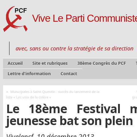
Vive Le Parti Communiste
avec, sans ou contre la stratégie de sa direction
Accueil
Site et rubriques
38ème Congrès du PCF
Lettre d’information
Contact
«
Municipales à Saint-Quentin : succès du lancement de la
liste « Les voix de la colère »
gro
Le 18ème Festival 
jeunesse bat son plein
Vivelepcf, 10 décembre 2013