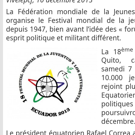
La Fédération mondiale de la Jeune
organise le Festival mondial de la j
depuis 1947, bien avant l’idée des « fo
esprit politique et militant différent.
ème
La 18
Quito, c
samedi 7 
10.000 j
rejoint pl
Equator
politiq
poursui
décembre
Le président équatorien Rafael Correa a