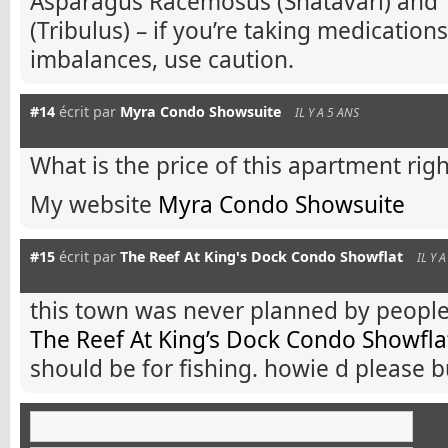
Asparagus Racemosus (Shatavari) and T
(Tribulus) – if you’re taking medicatio
imbalances, use caution.
#14
écrit par
Myra Condo Showsuite
IL Y A 5 ANS
What is the price of this apartment rig
My website
Myra Condo Showsuite
#15
écrit par
The Reef At King's Dock Condo Showflat
IL Y 
this town was never planned by people
The Reef At King’s Dock Condo Showfla
should be for fishing. howie d please 