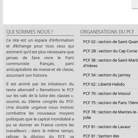
QUI SOMMES NOUS ?
ORGANISATIONS DU PCF
Ce site est un espace d’information
PCF 02 : section de Saint-Que
et d’échange pour tous ceux qui
PCF 2B : section du Cap Corse
estiment qu’il est plus nécessaire que
jamais de faire vivre le Parti
PCF 38 : section de Saint-Mart
communiste français, parti
d'Hères
anticapitaliste de masse et de classe,
PCF 54 : section du Jarnisy
assumant son histoire.
Il est animé par les initiateurs du
PCF 62 : Liberté Hebdo
texte alternatif « Remettons le PCF
PCF 70 : section de Vesoul
sur les rails de la lutte des classes »,
soumis au 33ème congrès du PCF.
PCF 75 : section de Paris 15è
Une double urgence nous motive:
PCF 78 : section de Mantes-le-
combattre les nouveaux moyens
Jolie
politiques que le capital mondialisé a
pu se donner en France contre les
PCF 81 : section de Lavaur
travailleurs ; dans le même temps,
PCF 81 : Section des
refuser la dilution du PCF, sa