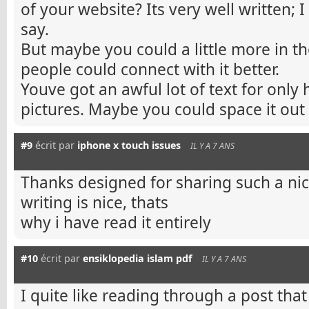
of your website? Its very well written; 
say.
But maybe you could a little more in t
people could connect with it better.
Youve got an awful lot of text for only
pictures. Maybe you could space it out 
#9
écrit par
iphone x touch issues
IL Y A 7 ANS
Thanks designed for sharing such a nic
writing is nice, thats
why i have read it entirely
#10
écrit par
ensiklopedia islam pdf
IL Y A 7 ANS
I quite like reading through a post that