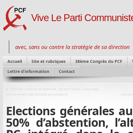
Vive Le Parti Communiste
avec, sans ou contre la stratégie de sa direction
Accueil
Site et rubriques
38ème Congrès du PCF
Lettre d’information
Contact
«
Rythmes scolaires et austérité : Ayrault réduit, à nouveau,
l’encadrement des activités périscolaires
transfo
Elections générales au 
50% d’abstention, l’al