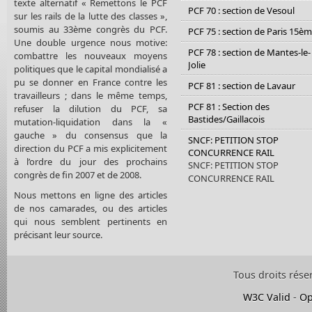
texte alternatif « Remettons le PCF
PCF 70 : section de Vesoul
sur les rails de la lutte des classes »,
soumis au 33ème congrès du PCF.
PCF 75 : section de Paris 15è
Une double urgence nous motive:
PCF 78 : section de Mantes-le-
combattre les nouveaux moyens
Jolie
politiques que le capital mondialisé a
pu se donner en France contre les
PCF 81 : section de Lavaur
travailleurs ; dans le même temps,
PCF 81 : Section des
refuser la dilution du PCF, sa
Bastides/Gaillacois
mutation-liquidation dans la «
gauche » du consensus que la
SNCF: PETITION STOP
direction du PCF a mis explicitement
CONCURRENCE RAIL
à l’ordre du jour des prochains
SNCF: PETITION STOP
congrès de fin 2007 et de 2008.
CONCURRENCE RAIL
Nous mettons en ligne des articles
de nos camarades, ou des articles
qui nous semblent pertinents en
précisant leur source.
Tous droits rése
W3C Valid
-
Op