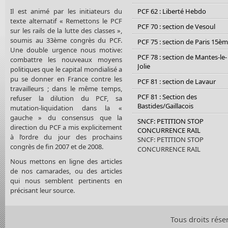
Il est animé par les initiateurs du
PCF 62 : Liberté Hebdo
texte alternatif « Remettons le PCF
PCF 70 : section de Vesoul
sur les rails de la lutte des classes »,
soumis au 33ème congrès du PCF.
PCF 75 : section de Paris 15è
Une double urgence nous motive:
PCF 78 : section de Mantes-le-
combattre les nouveaux moyens
Jolie
politiques que le capital mondialisé a
pu se donner en France contre les
PCF 81 : section de Lavaur
travailleurs ; dans le même temps,
PCF 81 : Section des
refuser la dilution du PCF, sa
Bastides/Gaillacois
mutation-liquidation dans la «
gauche » du consensus que la
SNCF: PETITION STOP
direction du PCF a mis explicitement
CONCURRENCE RAIL
à l’ordre du jour des prochains
SNCF: PETITION STOP
congrès de fin 2007 et de 2008.
CONCURRENCE RAIL
Nous mettons en ligne des articles
de nos camarades, ou des articles
qui nous semblent pertinents en
précisant leur source.
Tous droits rése