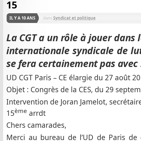
15
IL Y A 10 ANS
dans
Syndicat et politique
La CGT a un rôle à jouer dans 
internationale syndicale de lu
se fera certainement pas avec l
UD CGT Paris – CE élargie du 27 août 2
Objet : Congrès de la CES, du 29 septe
Intervention de Joran Jamelot, secrétair
ème
15
arrdt
Chers camarades,
Merci au bureau de l’UD de Paris de c