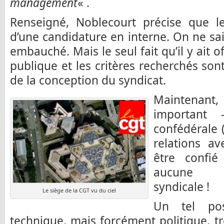
management
« .
Renseigné, Noblecourt précise que le 
d’une candidature en interne. On ne sai
embauché. Mais le seul fait qu’il y ait 
publique et les critères recherchés son
de la conception du syndicat.
Maintenant, 
important –
confédérale 
relations a
être confié
aucune ex
syndicale !
Le siège de la CGT vu du ciel
Un tel pos
technique, mais forcément politique, t