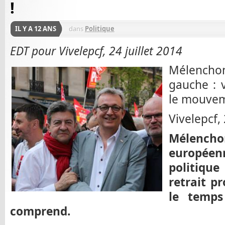
!
IL Y A 12 ANS
dans
Politique
EDT pour Vivelepcf, 24 juillet 2014
Mélenchon 
gauche : 
le mouveme
Vivelepcf, 
Mélencho
européen
politiq
retrait pr
le temps
comprend.