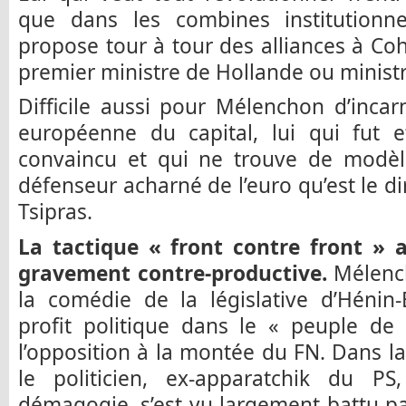
que dans les combines institutionnell
propose tour à tour des alliances à Cohn
premier ministre de Hollande ou minis
Difficile aussi pour Mélenchon d’incarn
européenne du capital, lui qui fut e
convaincu et qui ne trouve de modèl
défenseur acharné de l’euro qu’est le d
Tsipras.
La tactique « front contre front » 
gravement contre-productive.
Mélench
la comédie de la législative d’Héni
profit politique dans le « peuple de
l’opposition à la montée du FN. Dans l
le politicien, ex-apparatchik du P
démagogie, s’est vu largement battu pa