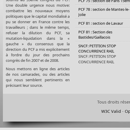
PCF 75 : section de Paris 15è
Une double urgence nous motive:
PCF 78 : section de Mantes-le-
combattre les nouveaux moyens
Jolie
politiques que le capital mondialisé a
pu se donner en France contre les
PCF 81 : section de Lavaur
travailleurs ; dans le même temps,
PCF 81 : Section des
refuser la dilution du PCF, sa
Bastides/Gaillacois
mutation-liquidation dans la «
gauche » du consensus que la
SNCF: PETITION STOP
direction du PCF a mis explicitement
CONCURRENCE RAIL
à l’ordre du jour des prochains
SNCF: PETITION STOP
congrès de fin 2007 et de 2008.
CONCURRENCE RAIL
Nous mettons en ligne des articles
de nos camarades, ou des articles
qui nous semblent pertinents en
précisant leur source.
Tous droits rése
W3C Valid
-
Op