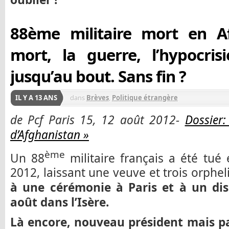
88ème militaire mort en Af
mort, la guerre, l’hypocrisi
jusqu’au bout. Sans fin ?
IL Y A 13 ANS
dans
Brèves
,
Politique étrangère
de Pcf Paris 15, 12 août 2012-
Dossier:
d’Afghanistan »
ème
Un 88
militaire français a été tué
2012, laissant une veuve et trois orphel
à une cérémonie à Paris et à un disc
août dans l’Isère.
Là encore, nouveau président mais 