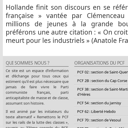
Hollande finit son discours en se référ
française » vantée par Clémenceau
millions de jeunes à la grande bo
préférons une autre citation : « On croi
meurt pour les industriels » (Anatole Fra
QUI SOMMES NOUS ?
ORGANISATIONS DU PCF
Ce site est un espace d’information
PCF 02 : section de Saint-Que
et d’échange pour tous ceux qui
PCF 2B : section du Cap Corse
estiment qu’il est plus nécessaire que
jamais de faire vivre le Parti
PCF 38 : section de Saint-Mart
communiste français, parti
d'Hères
anticapitaliste de masse et de classe,
PCF 54 : section du Jarnisy
assumant son histoire.
Il est animé par les initiateurs du
PCF 62 : Liberté Hebdo
texte alternatif « Remettons le PCF
PCF 70 : section de Vesoul
sur les rails de la lutte des classes »,
soumis au 33ème congrès du PCF.