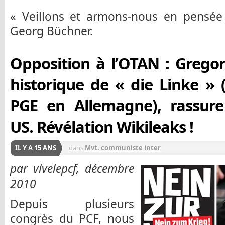
« Veillons et armons-nous en pensée 
Georg Büchner.
Opposition à l’OTAN : Gregor
historique de « die Linke » 
PGE en Allemagne), rassure
US. Révélation Wikileaks !
IL Y A 15 ANS
dans
Mvt. communiste inter
par vivelepcf, décembre
2010
Depuis plusieurs
congrès du PCF, nous