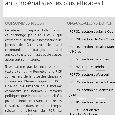
anti-impérialistes les plus efficaces !
QUI SOMMES NOUS ?
ORGANISATIONS DU PCF
Ce site est un espace d’information
PCF 02 : section de Saint-Que
et d’échange pour tous ceux qui
PCF 2B : section du Cap Corse
estiment qu’il est plus nécessaire que
jamais de faire vivre le Parti
PCF 38 : section de Saint-Mart
communiste français, parti
d'Hères
anticapitaliste de masse et de classe,
PCF 54 : section du Jarnisy
assumant son histoire.
Il est animé par les initiateurs du
PCF 62 : Liberté Hebdo
texte alternatif « Remettons le PCF
PCF 70 : section de Vesoul
sur les rails de la lutte des classes »,
soumis au 33ème congrès du PCF.
PCF 75 : section de Paris 15è
Une double urgence nous motive:
PCF 78 : section de Mantes-le-
combattre les nouveaux moyens
Jolie
politiques que le capital mondialisé a
pu se donner en France contre les
PCF 81 : section de Lavaur
travailleurs ; dans le même temps,
PCF 81 : Section des
refuser la dilution du PCF, sa
Bastides/Gaillacois