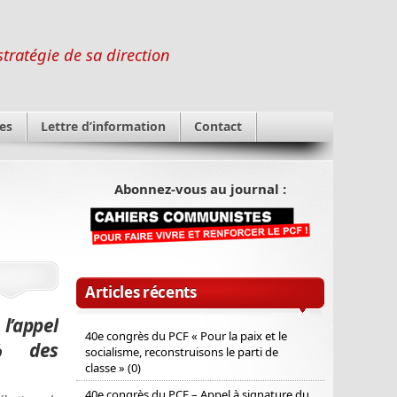
stratégie de sa direction
es
Lettre d’information
Contact
Abonnez-vous au journal :
Articles récents
l’appel
40e congrès du PCF « Pour la paix et le
0% des
socialisme, reconstruisons le parti de
classe » (0)
40e congrès du PCF – Appel à signature du