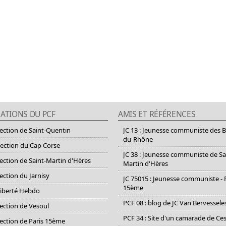
ATIONS DU PCF
AMIS ET RÉFÉRENCES
section de Saint-Quentin
JC 13 : Jeunesse communiste des 
du-Rhône
section du Cap Corse
JC 38 : Jeunesse communiste de Sa
section de Saint-Martin d'Hères
Martin d'Hères
section du Jarnisy
JC 75015 : Jeunesse communiste - 
15ème
Liberté Hebdo
PCF 08 : blog de JC Van Bervessele
section de Vesoul
PCF 34 : Site d'un camarade de C
section de Paris 15ème