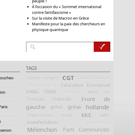
peuple ?
À l’occasion du « Sommet international
contre l’antifascisme »
Sur la visite de Macron en Grèce
Manifeste pour la paix des chercheurs en
physique quantique
TAGS
CGT
36ème congrès
corinne bécourt
Bouches-
Education
Emmanuel
Dominique Negri
DANG TRAN
euro
FN
enseignant
int-
Front de
François Hollande
hollande
gauche
grève
grèce
Paris
KKE
impérialisme
israël
lutte
s
manifestation
montebourg
Mélenchon
Parti Communiste
essenon