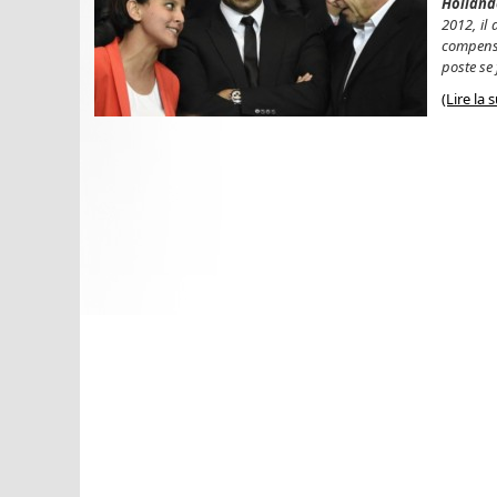
Hollande
2012, il
compense
poste se 
(Lire la 