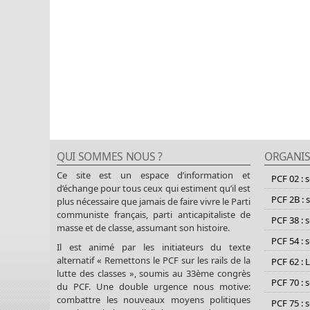
QUI SOMMES NOUS ?
ORGANIS
Ce site est un espace d’information et
PCF 02 : 
d’échange pour tous ceux qui estiment qu’il est
PCF 2B : 
plus nécessaire que jamais de faire vivre le Parti
communiste français, parti anticapitaliste de
PCF 38 : 
masse et de classe, assumant son histoire.
PCF 54 : 
Il est animé par les initiateurs du texte
alternatif « Remettons le PCF sur les rails de la
PCF 62 : 
lutte des classes », soumis au 33ème congrès
PCF 70 : 
du PCF. Une double urgence nous motive:
combattre les nouveaux moyens politiques
PCF 75 : 