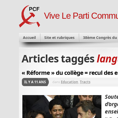
Vive Le Parti Commu
Accueil
Site et rubriques
38ème Congrès du
Articles taggés
lang
« Réforme » du collège = recul des 
IL Y A 11 ANS
dans
Education
,
Tracts
S
out
d’or
ensei