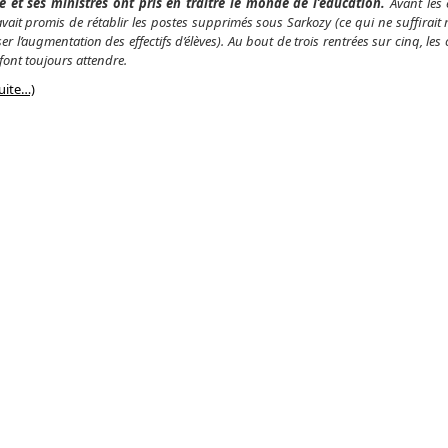
 et ses ministres ont pris en traître le monde de l’éducation.
Avant les 
 avait promis de rétablir les postes supprimés sous Sarkozy (ce qui ne suffirai
r l’augmentation des effec
tifs d’
é
lè
ves). Au bout de trois rentrées sur cinq, les
font toujours attendre.
suite…)