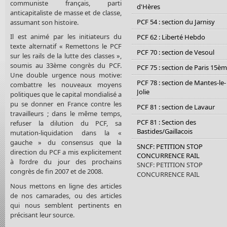
communiste français, parti
d'Hères
anticapitaliste de masse et de classe,
PCF 54 : section du Jarnisy
assumant son histoire.
Il est animé par les initiateurs du
PCF 62 : Liberté Hebdo
texte alternatif « Remettons le PCF
PCF 70 : section de Vesoul
sur les rails de la lutte des classes »,
soumis au 33ème congrès du PCF.
PCF 75 : section de Paris 15è
Une double urgence nous motive:
PCF 78 : section de Mantes-le-
combattre les nouveaux moyens
Jolie
politiques que le capital mondialisé a
pu se donner en France contre les
PCF 81 : section de Lavaur
travailleurs ; dans le même temps,
PCF 81 : Section des
refuser la dilution du PCF, sa
Bastides/Gaillacois
mutation-liquidation dans la «
gauche » du consensus que la
SNCF: PETITION STOP
direction du PCF a mis explicitement
CONCURRENCE RAIL
à l’ordre du jour des prochains
SNCF: PETITION STOP
congrès de fin 2007 et de 2008.
CONCURRENCE RAIL
Nous mettons en ligne des articles
de nos camarades, ou des articles
qui nous semblent pertinents en
précisant leur source.