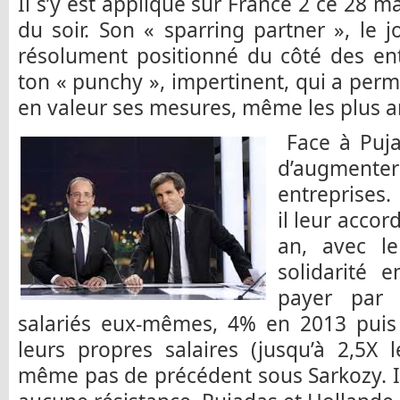
Il s’y est appliqué sur France 2 ce 28 m
du soir. Son « sparring partner », le j
résolument positionné du côté des ent
ton « punchy », impertinent, qui a perm
en valeur ses mesures, même les plus an
Face à Puja
d’augmen
entreprises. 
il leur accor
an, avec le
solidarité e
payer par l
salariés eux-mêmes, 4% en 2013 puis
leurs propres salaires (jusqu’à 2,5X 
même pas de précédent sous Sarkozy. I