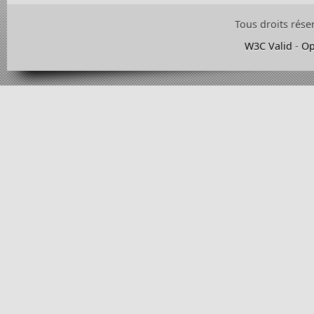
Tous droits rése
W3C Valid
-
Op