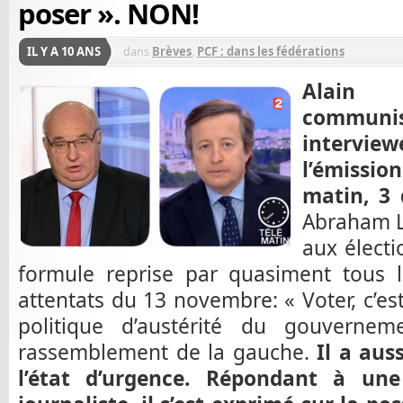
poser ». NON!
IL Y A 10 ANS
dans
Brèves
,
PCF : dans les fédérations
Alain 
communi
intervi
l’émission
matin, 3
Abraham Li
aux électi
formule reprise par quasiment tous le
attentats du 13 novembre: « Voter, c’est r
politique d’austérité du gouverne
rassemblement de la gauche.
Il a aus
l’état d’urgence. Répondant à une