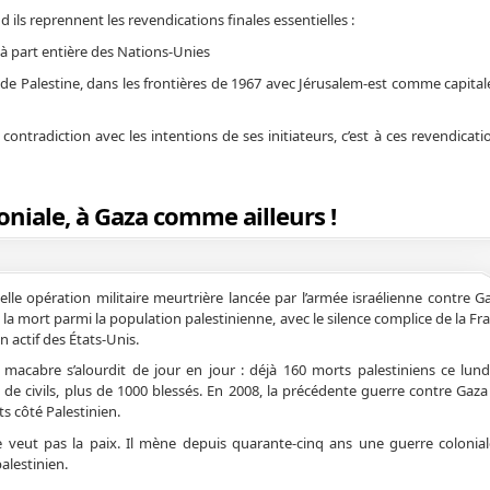
ils reprennent les revendications finales essentielles :
part entière des Nations-Unies
 Palestine, dans les frontières de 1967 avec Jérusalem-est comme capitale
contradiction avec les intentions de ses initiateurs, c’est à ces revendicati
loniale, à Gaza comme ailleurs !
lle opération militaire meurtrière lancée par l’armée israélienne contre G
 la mort parmi la population palestinienne, avec le silence complice de la Fr
n actif des États-Unis.
 macabre s’alourdit de jour en jour : déjà 160 morts palestiniens ce lun
 de civils, plus de 1000 blessés. En 2008, la précédente guerre contre Gaza 
s côté Palestinien.
e veut pas la paix. Il mène depuis quarante-cinq ans une guerre colonial
alestinien.