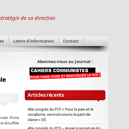
stratégie de sa direction
es
Lettre d’information
Contact
Abonnez-vous au journal :
le
Articles récents
40e congrès du PCF « Pour la paix et le
socialisme, reconstruisons le parti de
onale d’une
classe » (0)
ême étouffée
40e congrès du PCF – Appel à signature du