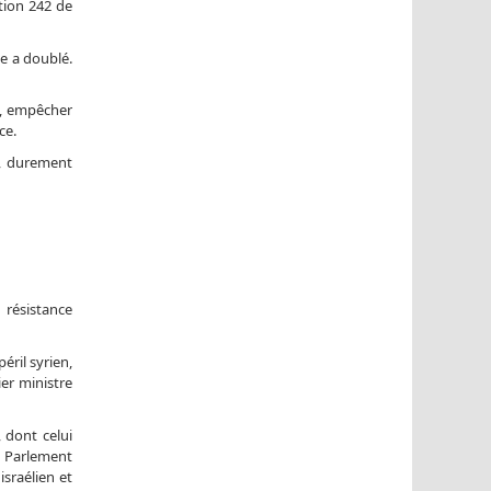
ution 242 de
ie a doublé.
nt, empêcher
ce.
n, durement
 résistance
ril syrien,
ier ministre
 dont celui
e Parlement
israélien et