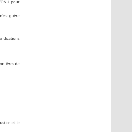
 l’ONU pour
n’est guère
vendications
rontières de
ustice et le