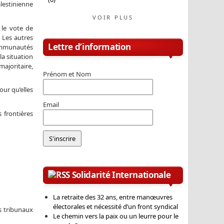
alestinienne
VOIR PLUS
 le vote de
 Les autres
Lettre d’information
communautés
la situation
ajoritaire,
Prénom et Nom
our qu’elles
Email
 frontières
Solidarité Internationale
La retraite des 32 ans, entre manœuvres
électorales et nécessité d’un front syndical
s tribunaux
Le chemin vers la paix ou un leurre pour le