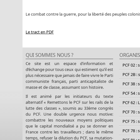
Le combat contre la guerre, pour la liberté des peuples colo
Le tract en PDF
QUI SOMMES NOUS ?
ORGANIS
Ce site est un espace d’information et
PCF 02 : 
d’échange pour tous ceux qui estiment qu’il est
PCF 2B : 
plus nécessaire que jamais de faire vivre le Parti
communiste français, parti anticapitaliste de
PCF 38 : 
masse et de classe, assumant son histoire.
PCF 54 : 
Il est animé par les initiateurs du texte
alternatif « Remettons le PCF sur les rails de la
PCF 62 : 
lutte des classes », soumis au 33ème congrès
PCF 70 : 
du PCF. Une double urgence nous motive:
combattre les nouveaux moyens politiques
PCF 75 : 
que le capital mondialisé a pu se donner en
PCF 78 : 
France contre les travailleurs ; dans le même
temps, refuser la dilution du PCF, sa mutation-