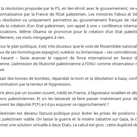
 la résolution proposée par le PS, en lien étroit avec le gouvernement, ne 
onnaissance par la France de l’Etat palestinien. Les ministres Fabius et Dé
 La résolution va uniquement permettre au gouvernement français de réa
de la création d’un Etat palestinien, son appel à une « conférence internat
ociations. Même Obama se prononce pour la création d’un Etat palesti
llement, ces mots n’engagent à rien.
 sur le plan politique, il est très douteux que le vote de l’Assemblée national
ux de ses homologues espagnol, suédois ou britannique – ces coïncidences
 hasard – fasse avancer le rapport de force international en faveur 
ienne. L’admission de l’Autorité palestinienne à l’ONU comme observateur n’
ve.
éversait des tonnes de bombes, répandait la mort et la désolation à Gaza, co
mination par la terreur et l’oppression.
nt alors par un soutien ouvert, inédit en France, à l’agresseur israélien et a
ons palestiniennes. Et on les laisserait se faire passer maintenant pour d
vent les députés PCF) a-t-il pu esquiver ce rapprochement ?
alestinien est devenu l’astuce politique pour éviter les prises de positions 
palestinien viable. On laisse la guerre et la misère s’abattre sur Gaza, la 
et une solution virtuelle à deux Etats. Le calcul est gros : cette duplicité d