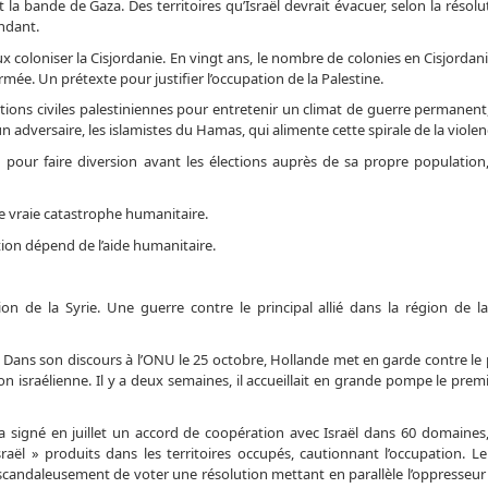
t la bande de Gaza. Des territoires qu’Israël devrait évacuer, selon la résol
endant.
ux coloniser la Cisjordanie. En vingt ans, le nombre de colonies en Cisjordan
rmée. Un prétexte pour justifier l’occupation de la Palestine.
ulations civiles palestiniennes pour entretenir un climat de guerre permane
un adversaire, les islamistes du Hamas, qui alimente cette spirale de la violen
ien pour faire diversion avant les élections auprès de sa propre populatio
e vraie catastrophe humanitaire.
tion dépend de l’aide humanitaire.
ion de la Syrie. Une guerre contre le principal allié dans la région de la
Dans son discours à l’ONU le 25 octobre, Hollande met en garde contre le pé
ion israélienne. Il y a deux semaines, il accueillait en grande pompe le prem
 a signé en juillet un accord de coopération avec Israël dans 60 domaines,
aël » produits dans les territoires occupés, cautionnant l’occupation. L
t scandaleusement de voter une résolution mettant en parallèle l’oppresseur 