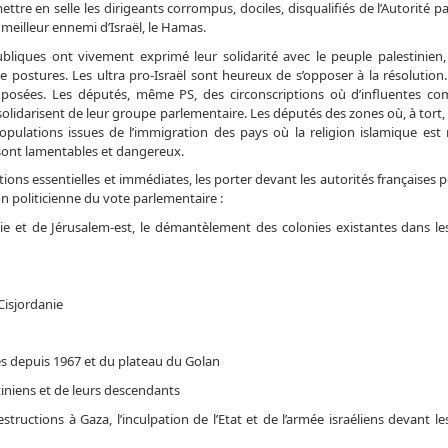
ttre en selle les dirigeants corrompus, dociles, disqualifiés de l’Autorité p
eilleur ennemi d’Israël, le Hamas.
liques ont vivement exprimé leur solidarité avec le peuple palestinien,
postures. Les ultra pro-Israël sont heureux de s’opposer à la résolution.
 posées. Les députés, même PS, des circonscriptions où d’influentes 
 désolidarisent de leur groupe parlementaire. Les députés des zones où, à tort, 
opulations issues de l’immigration des pays où la religion islamique est m
s sont lamentables et dangereux.
ions essentielles et immédiates, les porter devant les autorités françaises p
n politicienne du vote parlementaire :
et de Jérusalem-est, le démantèlement des colonies existantes dans les
isjordanie
és depuis 1967 et du plateau du Golan
iniens et de leurs descendants
ctions à Gaza, l’inculpation de l’Etat et de l’armée israéliens devant le