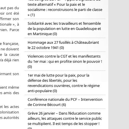
texte alternatif « Pour la paix et le
vaut pas du
socialisme : reconstruisons le parti de classe
sir ont été
» (1)
ffirmer son
Solidarité avec les travailleurs et l’ensemble
ionale », à
de la population en lutte en Guadeloupe et
nien. Parce
en Martinique (0)
Hommage aux 27 fusillés à Châteaubriant
e française,
le 22 octobre 1941 (0)
 ne doivent
de la cause
Violences contre la CGT et les manifestants
a déjà rien
du 1er mai : qui en profite sinon le pouvoir !
(0)
nfirmant son
1er mai de lutte pour la paix, pour la
défense des libertés, pour les
revendications ouvrières, contre le régime
llaient même
anti-populaire (0)
es amis des
Conférence nationale du PCF – Intervention
de Corinne Bécourt (6)
et les actes
colonisation
Grève 26 janvier – Dans l’éducation comme
es autorités
ailleurs, les attaques contre le service public
se multiplient. Il est temps de les stopper !
(0)