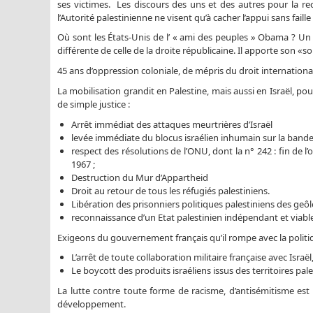
ses victimes. Les discours des uns et des autres pour la 
l’Autorité palestinienne ne visent qu’à cacher l’appui sans faille 
Où sont les États-Unis de l’ « ami des peuples » Obama ? Un 
différente de celle de la droite républicaine. Il apporte son «so
45 ans d’oppression coloniale, de mépris du droit international
La mobilisation grandit en Palestine, mais aussi en Israël, po
de simple justice :
Arrêt immédiat des attaques meurtrières d’Israël
levée immédiate du blocus israélien inhumain sur la bande 
respect des résolutions de l’ONU, dont la n° 242 : fin de 
1967 ;
Destruction du Mur d’Appartheid
Droit au retour de tous les réfugiés palestiniens.
Libération des prisonniers politiques palestiniens des geôl
reconnaissance d’un Etat palestinien indépendant et viable
Exigeons du gouvernement français qu’il rompe avec la politiq
L’arrêt de toute collaboration militaire française avec Isra
Le boycott des produits israéliens issus des territoires pal
La lutte contre toute forme de racisme, d’antisémitisme est in
développement.