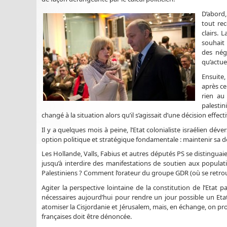
D’abord,
tout rec
clairs.
souhait 
des nég
qu’actue
Ensuite,
après ce
rien au
palestin
changé à la situation alors qu’il s’agissait d’une décision effecti
Il y a quelques mois à peine, l’Etat colonialiste israélien d
option politique et stratégique fondamentale : maintenir sa do
Les Hollande, Valls, Fabius et autres députés PS se distinguaie
jusqu’à interdire des manifestations de soutien aux populati
Palestiniens ? Comment l’orateur du groupe GDR (où se retrou
Agiter la perspective lointaine de la constitution de l’Etat p
nécessaires aujourd’hui pour rendre un jour possible un Etat 
atomiser la Cisjordanie et Jérusalem, mais, en échange, on prom
françaises doit être dénoncée.