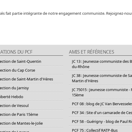
nisés fait partie intégrante de notre engagement communiste. Rejoignez-nou
ATIONS DU PCF
AMIS ET RÉFÉRENCES
section de Saint-Quentin
JC 13 : Jeunesse communiste des 
du-Rhône
section du Cap Corse
JC 38 : Jeunesse communiste de Sa
section de Saint-Martin d'Hères
Martin d'Hères
section du Jarnisy
JC 75015 : Jeunesse communiste - 
15ème
Liberté Hebdo
PCF 08 : blog de JC Van Bervessele
section de Vesoul
PCF 34 : Site d'un camarade de C
section de Paris 15ème
PCF 58 - Guérigny - blog de Paul R
section de Mantes-le-Jolie
PCF 75 : Collectif RATP-Bus