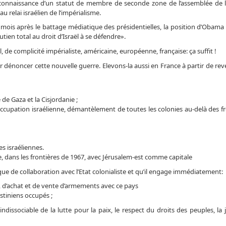
reconnaissance d’un statut de membre de seconde zone de l’assemblée de
au relai israélien de l’impérialisme.
mois après le battage médiatique des présidentielles, la position d’Obama 
utien total au droit d’Israël à se défendre».
, de complicité impérialiste, américaine, européenne, française: ça suffit !
ur dénoncer cette nouvelle guerre. Elevons-la aussi en France à partir de re
de Gaza et la Cisjordanie ;
l’occupation israélienne, démantèlement de toutes les colonies au-delà des f
es israéliennes.
, dans les frontières de 1967, avec Jérusalem-est comme capitale
ue de collaboration avec l’Etat colonialiste et qu’il engage immédiatement:
ël, d’achat et de vente d’armements avec ce pays
estiniens occupés ;
dissociable de la lutte pour la paix, le respect du droits des peuples, la j