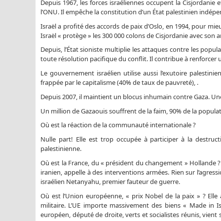
Depuis 1967, les forces israéliennes occupent la Cisjordanie e
l’ONU. Il empêche la constitution d’un État palestinien indép
Israël a profité des accords de paix d’Oslo, en 1994, pour mie
Israël « protège » les 300 000 colons de Cisjordanie avec son a
Depuis, l’État sioniste multiplie les attaques contre les pop
toute résolution pacifique du conflit. Il contribue à renforcer 
Le gouvernement israélien utilise aussi l’exutoire palestin
frappée par le capitalisme (40% de taux de pauvreté), .
Depuis 2007, il maintient un blocus inhumain contre Gaza. Un
Un million de Gazaouis souffrent de la faim, 90% de la popula
Où est la réaction de la communauté internationale ?
Nulle part! Elle est trop occupée à participer à la destruct
palestinienne.
Où est la France, du « président du changement » Hollande ? 
iranien, appelle à des interventions armées. Rien sur l’agress
israélien Netanyahu, premier fauteur de guerre.
Où est l’Union européenne, « prix Nobel de la paix » ? Elle
militaire. L’UE importe massivement des biens « Made in Isr
européen, député de droite, verts et socialistes réunis, vien