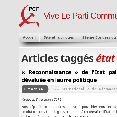
Vive Le Parti Commu
Accueil
Site et rubriques
38ème Congrès du
Articles taggés
état
« Reconnaissance » de l’Etat pal
dévaluée en leurre politique
IL Y A 11 ANS
dans
International
,
Politique étrangè
Vivelepcf, 3 décembre 2014
Nos députés communistes ont voté pour hier. Pour nous to
résolution « invitant le gouvernement à reconnaître l’Etat de
de façon dérangeante par le calcul politicien.