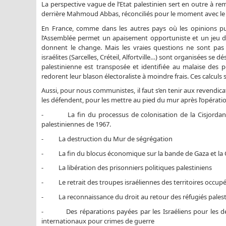
La perspective vague de l’Etat palestinien sert en outre à reme
derrière Mahmoud Abbas, réconciliés pour le moment avec le m
En France, comme dans les autres pays où les opinions pub
l’Assemblée permet un apaisement opportuniste et un jeu de 
donnent le change. Mais les vraies questions ne sont pas
israélites (Sarcelles, Créteil, Alfortville…) sont organisées se
palestinienne est transposée et identifiée au malaise des p
redorent leur blason électoraliste à moindre frais. Ces calcul
Aussi, pour nous communistes, il faut s’en tenir aux revendicat
les défendent, pour les mettre au pied du mur après l’opératio
- La fin du processus de colonisation de la Cisjordanie 
palestiniennes de 1967.
- La destruction du Mur de ségrégation
- La fin du blocus économique sur la bande de Gaza et la C
- La libération des prisonniers politiques palestiniens
- Le retrait des troupes israéliennes des territoires occup
- La reconnaissance du droit au retour des réfugiés palest
- Des réparations payées par les Israéliens pour les destru
internationaux pour crimes de guerre