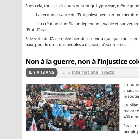
Sans cela, tous les discours ne sont qu’hypocrisie, même quand 
- La reconnaissance de l’Etat palestinien comme membre à 
- La création d’un Etat indépendant, viable et souverain de
l’Etat d’Israël
Si le vote de l’Assemblée hier doit servir à quelque chose, en 
paix, pour le droit des peuples à disposer d’eux-mêmes.
Non à la guerre, non à l’injustice co
IL Y A 13 ANS
dans
International
,
Tracts
La nouve
chaos et
le soutie
Le bilan
majorité
400 mort
Israël n
peuple p