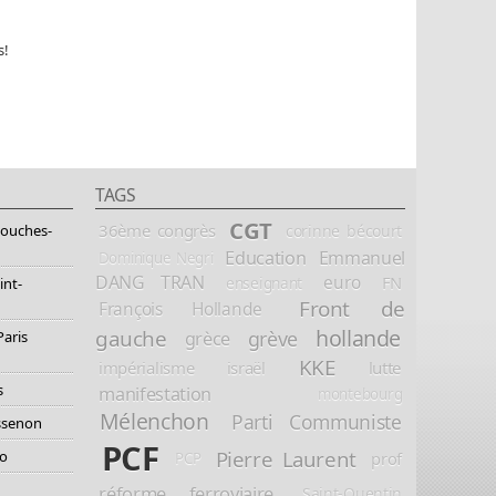
s!
TAGS
CGT
36ème congrès
corinne bécourt
Bouches-
Education
Emmanuel
Dominique Negri
DANG TRAN
euro
FN
enseignant
int-
Front de
François Hollande
hollande
gauche
grève
grèce
Paris
KKE
impérialisme
israël
lutte
s
manifestation
montebourg
Mélenchon
Parti Communiste
essenon
PCF
Pierre Laurent
io
prof
PCP
réforme ferroviaire
Saint-Quentin