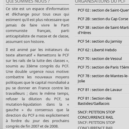
QUI SOMMES NOUS ?
ORGANISATIONS DU PCF
Ce site est un espace d’information
PCF 02 : section de Saint-Que
et d’échange pour tous ceux qui
PCF 2B : section du Cap Corse
estiment qu’il est plus nécessaire que
jamais de faire vivre le Parti
PCF 38 : section de Saint-Mart
communiste français, parti
d'Hères
anticapitaliste de masse et de classe,
PCF 54 : section du Jarnisy
assumant son histoire.
Il est animé par les initiateurs du
PCF 62 : Liberté Hebdo
texte alternatif « Remettons le PCF
PCF 70 : section de Vesoul
sur les rails de la lutte des classes »,
soumis au 33ème congrès du PCF.
PCF 75 : section de Paris 15è
Une double urgence nous motive:
PCF 78 : section de Mantes-le-
combattre les nouveaux moyens
Jolie
politiques que le capital mondialisé a
pu se donner en France contre les
PCF 81 : section de Lavaur
travailleurs ; dans le même temps,
PCF 81 : Section des
refuser la dilution du PCF, sa
Bastides/Gaillacois
mutation-liquidation dans la «
gauche » du consensus que la
SNCF: PETITION STOP
direction du PCF a mis explicitement
CONCURRENCE RAIL
à l’ordre du jour des prochains
SNCF: PETITION STOP
congrès de fin 2007 et de 2008.
CONCURRENCE RAIL