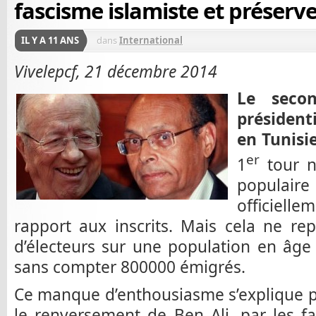
fascisme islamiste et préserver
IL Y A 11 ANS
dans
International
Vivelepcf, 21 décembre 2014
Le secon
président
en Tunisie
er
1
tour n’
populai
officielle
rapport aux inscrits. Mais cela ne re
d’électeurs sur une population en âge 
sans compter 800000 émigrés.
Ce manque d’enthousiasme s’explique pa
le renversement de Ben Ali, par les fa