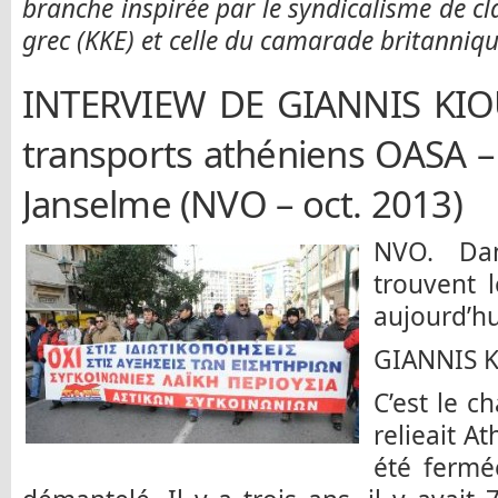
branche inspirée par le syndicalisme de cl
grec (KKE) et celle du camarade britanniq
INTERVIEW DE GIANNIS KIOU
transports athéniens OASA 
Janselme (NVO – oct. 2013)
NVO. Dan
trouvent 
aujourd’hu
GIANNIS K
C’est le c
relieait A
été fermé