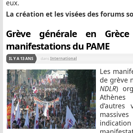
eux.
La création et les visées des forums 
Grève générale en Grèce
manifestations du PAME
IL Y A 13 ANS
dans
International
Les manif
de grève 
NDLR
) or
Athènes
d’autres 
massive
indicati
manifesta