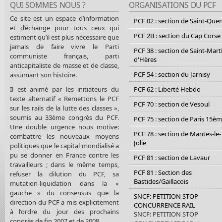
QUI SOMMES NOUS ?
ORGANISATIONS DU PCF
Ce site est un espace d’information
PCF 02 : section de Saint-Que
et d’échange pour tous ceux qui
PCF 2B : section du Cap Corse
estiment qu’il est plus nécessaire que
jamais de faire vivre le Parti
PCF 38 : section de Saint-Mart
communiste français, parti
d'Hères
anticapitaliste de masse et de classe,
PCF 54 : section du Jarnisy
assumant son histoire.
Il est animé par les initiateurs du
PCF 62 : Liberté Hebdo
texte alternatif « Remettons le PCF
PCF 70 : section de Vesoul
sur les rails de la lutte des classes »,
soumis au 33ème congrès du PCF.
PCF 75 : section de Paris 15è
Une double urgence nous motive:
PCF 78 : section de Mantes-le-
combattre les nouveaux moyens
Jolie
politiques que le capital mondialisé a
pu se donner en France contre les
PCF 81 : section de Lavaur
travailleurs ; dans le même temps,
PCF 81 : Section des
refuser la dilution du PCF, sa
Bastides/Gaillacois
mutation-liquidation dans la «
gauche » du consensus que la
SNCF: PETITION STOP
direction du PCF a mis explicitement
CONCURRENCE RAIL
à l’ordre du jour des prochains
SNCF: PETITION STOP
congrès de fin 2007 et de 2008.