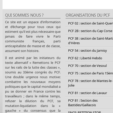
QUI SOMMES NOUS ?
ORGANISATIONS DU PCF
Ce site est un espace d’information
PCF 02 : section de Saint-Que
et d’échange pour tous ceux qui
PCF 2B : section du Cap Corse
estiment qu’il est plus nécessaire que
jamais de faire vivre le Parti
PCF 38 : section de Saint-Mart
communiste français, parti
d'Hères
anticapitaliste de masse et de classe,
PCF 54 : section du Jarnisy
assumant son histoire.
Il est animé par les initiateurs du
PCF 62 : Liberté Hebdo
texte alternatif « Remettons le PCF
PCF 70 : section de Vesoul
sur les rails de la lutte des classes »,
soumis au 33ème congrès du PCF.
PCF 75 : section de Paris 15è
Une double urgence nous motive:
PCF 78 : section de Mantes-le-
combattre les nouveaux moyens
Jolie
politiques que le capital mondialisé a
pu se donner en France contre les
PCF 81 : section de Lavaur
travailleurs ; dans le même temps,
PCF 81 : Section des
refuser la dilution du PCF, sa
Bastides/Gaillacois
mutation-liquidation dans la «
gauche » du consensus que la
SNCF: PETITION STOP