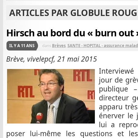
ARTICLES PAR GLOBULE ROUG
Hirsch au bord du « burn out »
IL Y A 11 ANS
dans
Brèves
,
SANTE - HOPITAL - assurance malad
Brève, vivelepcf, 21 mai 2015
Interviewé
jour de grè
publique –
directeur g
apparu très 
énerver le 
lui a repro
poser lui-même les questions et les 