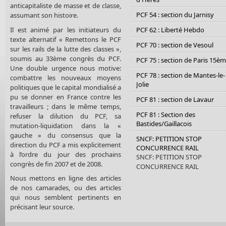
anticapitaliste de masse et de classe,
PCF 54 : section du Jarnisy
assumant son histoire.
Il est animé par les initiateurs du
PCF 62 : Liberté Hebdo
texte alternatif « Remettons le PCF
PCF 70 : section de Vesoul
sur les rails de la lutte des classes »,
soumis au 33ème congrès du PCF.
PCF 75 : section de Paris 15è
Une double urgence nous motive:
PCF 78 : section de Mantes-le-
combattre les nouveaux moyens
Jolie
politiques que le capital mondialisé a
pu se donner en France contre les
PCF 81 : section de Lavaur
travailleurs ; dans le même temps,
PCF 81 : Section des
refuser la dilution du PCF, sa
Bastides/Gaillacois
mutation-liquidation dans la «
gauche » du consensus que la
SNCF: PETITION STOP
direction du PCF a mis explicitement
CONCURRENCE RAIL
à l’ordre du jour des prochains
SNCF: PETITION STOP
congrès de fin 2007 et de 2008.
CONCURRENCE RAIL
Nous mettons en ligne des articles
de nos camarades, ou des articles
qui nous semblent pertinents en
précisant leur source.