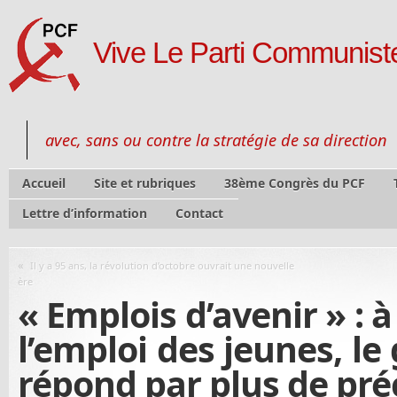
Vive Le Parti Communiste
avec, sans ou contre la stratégie de sa direction
Accueil
Site et rubriques
38ème Congrès du PCF
Lettre d’information
Contact
«
Il y a 95 ans, la révolution d’octobre ouvrait une nouvelle
ère
« Emplois d’avenir » : à
l’emploi des jeunes, l
répond par plus de préc