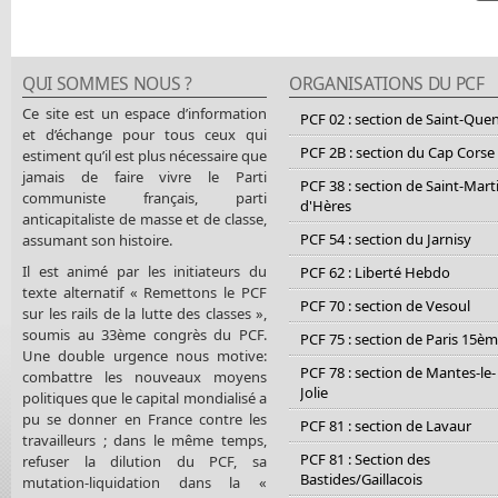
QUI SOMMES NOUS ?
ORGANISATIONS DU PCF
Ce site est un espace d’information
PCF 02 : section de Saint-Que
et d’échange pour tous ceux qui
PCF 2B : section du Cap Corse
estiment qu’il est plus nécessaire que
jamais de faire vivre le Parti
PCF 38 : section de Saint-Mart
communiste français, parti
d'Hères
anticapitaliste de masse et de classe,
PCF 54 : section du Jarnisy
assumant son histoire.
Il est animé par les initiateurs du
PCF 62 : Liberté Hebdo
texte alternatif « Remettons le PCF
PCF 70 : section de Vesoul
sur les rails de la lutte des classes »,
soumis au 33ème congrès du PCF.
PCF 75 : section de Paris 15è
Une double urgence nous motive:
PCF 78 : section de Mantes-le-
combattre les nouveaux moyens
Jolie
politiques que le capital mondialisé a
pu se donner en France contre les
PCF 81 : section de Lavaur
travailleurs ; dans le même temps,
PCF 81 : Section des
refuser la dilution du PCF, sa
Bastides/Gaillacois
mutation-liquidation dans la «