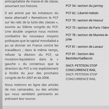
anticapitaliste de masse et de classe,
PCF 54 : section du Jarnisy
assumant son histoire.
Il est animé par les initiateurs du
PCF 62 : Liberté Hebdo
texte alternatif « Remettons le PCF
PCF 70 : section de Vesoul
sur les rails de la lutte des classes »,
soumis au 33ème congrès du PCF.
PCF 75 : section de Paris 15è
Une double urgence nous motive:
PCF 78 : section de Mantes-le-
combattre les nouveaux moyens
Jolie
politiques que le capital mondialisé a
pu se donner en France contre les
PCF 81 : section de Lavaur
travailleurs ; dans le même temps,
PCF 81 : Section des
refuser la dilution du PCF, sa
Bastides/Gaillacois
mutation-liquidation dans la «
gauche » du consensus que la
SNCF: PETITION STOP
direction du PCF a mis explicitement
CONCURRENCE RAIL
à l’ordre du jour des prochains
SNCF: PETITION STOP
congrès de fin 2007 et de 2008.
CONCURRENCE RAIL
Nous mettons en ligne des articles
de nos camarades, ou des articles
qui nous semblent pertinents en
précisant leur source.