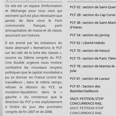
Ce site est un espace d’information
PCF 02 : section de Saint-Que
et d’échange pour tous ceux qui
PCF 2B : section du Cap Corse
estiment qu’il est plus nécessaire que
jamais de faire vivre le Parti
PCF 38 : section de Saint-Mart
communiste français, parti
d'Hères
anticapitaliste de masse et de classe,
PCF 54 : section du Jarnisy
assumant son histoire.
Il est animé par les initiateurs du
PCF 62 : Liberté Hebdo
texte alternatif « Remettons le PCF
PCF 70 : section de Vesoul
sur les rails de la lutte des classes »,
soumis au 33ème congrès du PCF.
PCF 75 : section de Paris 15è
Une double urgence nous motive:
PCF 78 : section de Mantes-le-
combattre les nouveaux moyens
Jolie
politiques que le capital mondialisé a
pu se donner en France contre les
PCF 81 : section de Lavaur
travailleurs ; dans le même temps,
PCF 81 : Section des
refuser la dilution du PCF, sa
Bastides/Gaillacois
mutation-liquidation dans la «
gauche » du consensus que la
SNCF: PETITION STOP
direction du PCF a mis explicitement
CONCURRENCE RAIL
à l’ordre du jour des prochains
SNCF: PETITION STOP
congrès de fin 2007 et de 2008.
CONCURRENCE RAIL