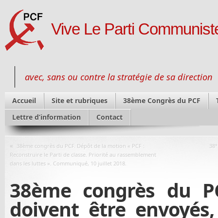
Vive Le Parti Communiste
avec, sans ou contre la stratégie de sa direction
Accueil
Site et rubriques
38ème Congrès du PCF
Lettre d’information
Contact
«
38ème congrès du PCF. Dépôt de la motion « PCF :
38°
Reconstruire le Parti de classe. Priorité au rassemblement
dans les luttes ». Communiqué, 10 juillet 2018.
38ème congrès du PC
doivent être envoyés