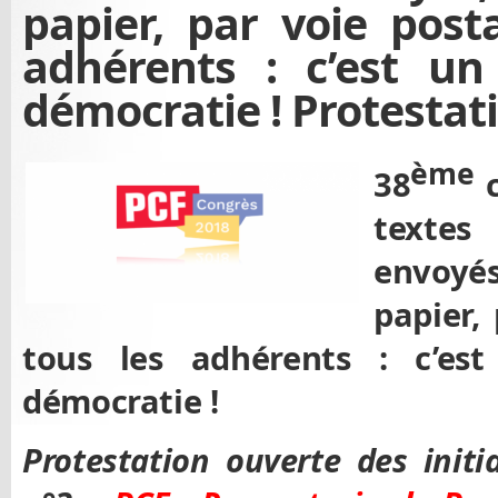
papier, par voie posta
adhérents : c’est 
démocratie ! Protestat
ème
38
c
texte
envoyé
papier,
tous les adhérents : c’e
démocratie !
Protestation ouverte des init