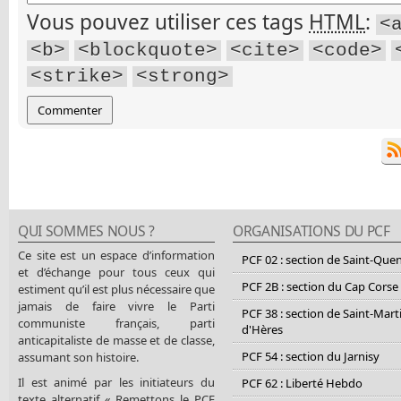
Vous pouvez utiliser ces tags
HTML
:
<
<b>
<blockquote>
<cite>
<code>
<strike>
<strong>
QUI SOMMES NOUS ?
ORGANISATIONS DU PCF
Ce site est un espace d’information
PCF 02 : section de Saint-Que
et d’échange pour tous ceux qui
PCF 2B : section du Cap Corse
estiment qu’il est plus nécessaire que
jamais de faire vivre le Parti
PCF 38 : section de Saint-Mart
communiste français, parti
d'Hères
anticapitaliste de masse et de classe,
PCF 54 : section du Jarnisy
assumant son histoire.
Il est animé par les initiateurs du
PCF 62 : Liberté Hebdo
texte alternatif « Remettons le PCF