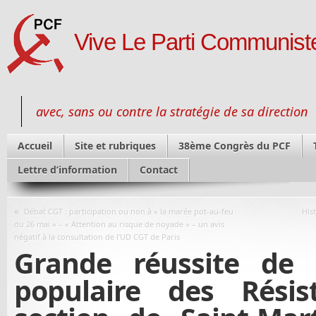
Vive Le Parti Communiste
avec, sans ou contre la stratégie de sa direction
Accueil
Site et rubriques
38ème Congrès du PCF
Lettre d’information
Contact
«
Débat CGT : participation ou non à « la marée pot-au-feu
His
du 26 mai » – « Attention au risque de noyade » – un avis
négatif à la consultation de l’UD CGT de Paris
Grande réussite de
populaire des Rési