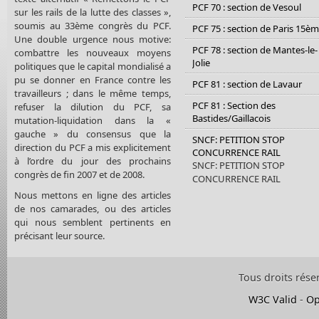
PCF 70 : section de Vesoul
sur les rails de la lutte des classes »,
soumis au 33ème congrès du PCF.
PCF 75 : section de Paris 15è
Une double urgence nous motive:
PCF 78 : section de Mantes-le-
combattre les nouveaux moyens
Jolie
politiques que le capital mondialisé a
pu se donner en France contre les
PCF 81 : section de Lavaur
travailleurs ; dans le même temps,
PCF 81 : Section des
refuser la dilution du PCF, sa
Bastides/Gaillacois
mutation-liquidation dans la «
gauche » du consensus que la
SNCF: PETITION STOP
direction du PCF a mis explicitement
CONCURRENCE RAIL
à l’ordre du jour des prochains
SNCF: PETITION STOP
congrès de fin 2007 et de 2008.
CONCURRENCE RAIL
Nous mettons en ligne des articles
de nos camarades, ou des articles
qui nous semblent pertinents en
précisant leur source.
Tous droits rése
W3C Valid
-
Op