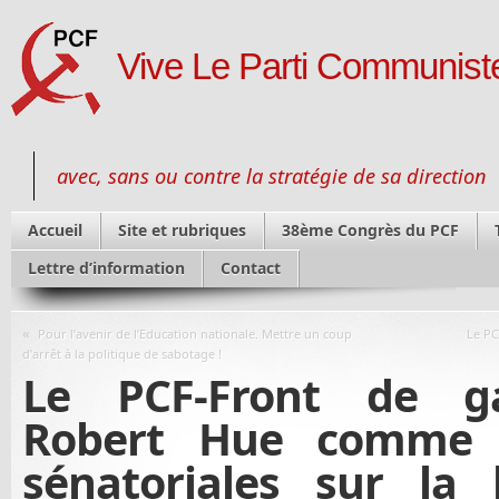
Vive Le Parti Communiste
avec, sans ou contre la stratégie de sa direction
Accueil
Site et rubriques
38ème Congrès du PCF
Lettre d’information
Contact
«
Pour l’avenir de l’Education nationale. Mettre un coup
Le PC
d’arrêt à la politique de sabotage !
Le PCF-Front de ga
Robert Hue comme 
sénatoriales sur la 