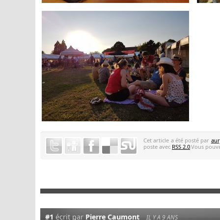
Cet article a été posté par
aur
poste avec
RSS 2.0
.Vous pouve
#1
écrit par
Pierre Caumont
IL Y A 9 ANS