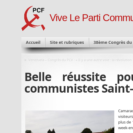
Vive Le Parti Commu
Accueil
Site et rubriques
38ème Congrès du
«
Venezuela – Congrès du PCV : « Il y a une autre voie : la révolution 
Belle réussite p
communistes Saint
Camara
visiteur
plus de 
week-en