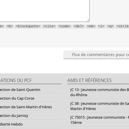
m>
<b>
<blockquote>
<cite>
<code>
<del>
<em>
<i>
<q>
<strik
Flux de commentaires pour ce
ATIONS DU PCF
AMIS ET RÉFÉRENCES
section de Saint-Quentin
JC 13 : Jeunesse communiste des 
du-Rhône
section du Cap Corse
JC 38 : Jeunesse communiste de Sa
section de Saint-Martin d'Hères
Martin d'Hères
section du Jarnisy
JC 75015 : Jeunesse communiste - 
15ème
Liberté Hebdo