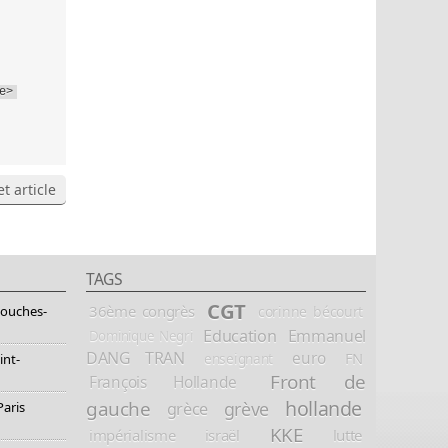
e>
t article
TAGS
CGT
36ème congrès
corinne bécourt
Bouches-
Education
Emmanuel
Dominique Negri
DANG TRAN
euro
FN
enseignant
int-
Front de
François Hollande
hollande
gauche
grève
grèce
Paris
KKE
impérialisme
israël
lutte