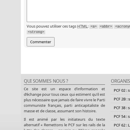
Vous pouvez utiliser ces tags
HTML
:
<a>
<abbr>
<acrony
<strong>
QUI SOMMES NOUS ?
ORGANIS
Ce site est un espace d’information et
PCF 02 : 
d’échange pour tous ceux qui estiment qu’il est
PCF 2B : 
plus nécessaire que jamais de faire vivre le Parti
communiste français, parti anticapitaliste de
PCF 38 : 
masse et de classe, assumant son histoire.
PCF 54 : 
Il est animé par les initiateurs du texte
alternatif « Remettons le PCF sur les rails de la
PCF 62 : 