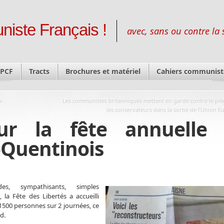
niste Français !
avec, sans ou contre la 
 PCF
Tracts
Brochures et matériel
Cahiers communist
»
Les communistes britanniques mettent en garde contre le pi
les conservateurs dans la sortie de l’Union 
our la fête annuelle 
-Quentinois
des, sympathisants, simples
s, la Fête des Libertés a accueilli
1500 personnes sur 2 journées, ce
d.