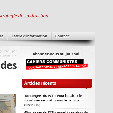
stratégie de sa direction
es
Lettre d’information
Contact
ège tendu par
Abonnez-vous au journal :
»
Européenne
des
Articles récents
40e congrès du PCF « Pour la paix et le
socialisme, reconstruisons le parti de
classe » (0)
40e congrès du PCF – Appel à signature du