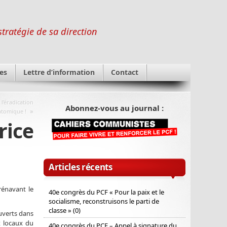
stratégie de sa direction
es
Lettre d’information
Contact
 l’éradication
Abonnez-vous au journal :
»
atomique !
rice
Articles récents
rénavant le
40e congrès du PCF « Pour la paix et le
socialisme, reconstruisons le parti de
classe » (0)
uverts dans
x locaux du
40e congrès du PCF – Appel à signature du