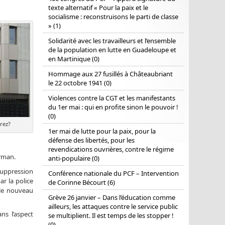
texte alternatif « Pour la paix et le
socialisme : reconstruisons le parti de classe
» (1)
Solidarité avec les travailleurs et l’ensemble
de la population en lutte en Guadeloupe et
en Martinique (0)
Hommage aux 27 fusillés à Châteaubriant
le 22 octobre 1941 (0)
Violences contre la CGT et les manifestants
du 1er mai : qui en profite sinon le pouvoir !
(0)
rez?
1er mai de lutte pour la paix, pour la
défense des libertés, pour les
revendications ouvrières, contre le régime
arman.
anti-populaire (0)
 suppression
Conférence nationale du PCF – Intervention
r la police
de Corinne Bécourt (6)
r le nouveau
Grève 26 janvier – Dans l’éducation comme
ailleurs, les attaques contre le service public
ns l’aspect
se multiplient. Il est temps de les stopper !
(0)