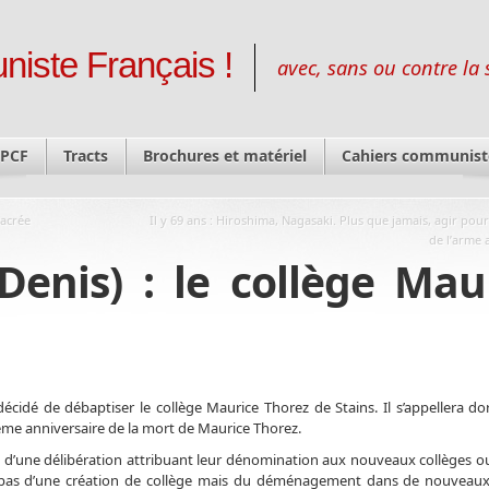
niste Français !
avec, sans ou contre la 
 PCF
Tracts
Brochures et matériel
Cahiers communist
sacrée
Il y 69 ans : Hiroshima, Nagasaki. Plus que jamais, agir pour
de l’arme 
-Denis) : le collège Mau
décidé de débaptiser le collège Maurice Thorez de Stains. Il s’appellera do
ème anniversaire de la mort de Maurice Thorez.
te d’une délibération attribuant leur dénomination aux nouveaux collèges o
git pas d’une création de collège mais du déménagement dans de nouveau