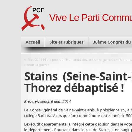
Vive Le Parti Commu
Accueil
Site et rubriques
38ème Congrès du
«
5 août 1914 : le jour où l’Humanité devient un organe de « l’Union 
» pour la guerre
Stains (Seine-Saint
Thorez débaptisé !
Brève, vivelepcf, 6 août 2014
Le Conseil général de Seine-Saint-Denis, à présidence PS, a 
collège Barbara. Alors que l’on commémore cette année le 50
L’exécutif départemental a intégré cette décision dans le vo
le département. Pourtant dans le cas de Stains, il ne s’a