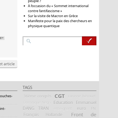
peuple ?
À l’occasion du « Sommet international
contre l’antifascisme »
Sur la visite de Macron en Grèce
Manifeste pour la paix des chercheurs en
physique quantique
e>
t article
TAGS
CGT
36ème congrès
corinne bécourt
Bouches-
Education
Emmanuel
Dominique Negri
DANG TRAN
euro
FN
enseignant
int-
Front de
François Hollande