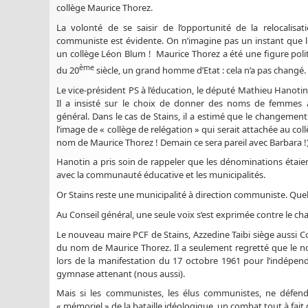
collège Maurice Thorez.
La volonté de se saisir de l’opportunité de la relocalisa
communiste est évidente. On n’imagine pas un instant que 
un collège Léon Blum ! Maurice Thorez a été une figure poli
ème
du 20
siècle, un grand homme d’Etat : cela n’a pas changé.
Le vice-président PS à l’éducation, le député Mathieu Hanotin,
Il a insisté sur le choix de donner des noms de femme
général. Dans le cas de Stains, il a estimé que le changemen
l’image de « collège de relégation » qui serait attachée au co
nom de Maurice Thorez ! Demain ce sera pareil avec Barbara !)
Hanotin a pris soin de rappeler que les dénominations étaie
avec la communauté éducative et les municipalités.
Or Stains reste une municipalité à direction communiste. Quell
Au Conseil général, une seule voix s’est exprimée contre le ch
Le nouveau maire PCF de Stains, Azzedine Taibi siège aussi Con
du nom de Maurice Thorez. Il a seulement regretté que le no
lors de la manifestation du 17 octobre 1961 pour l’indépendanc
gymnase attenant (nous aussi).
Mais si les communistes, les élus communistes, ne défend
« mémoriel » de la bataille idéologique, un combat tout à fait d