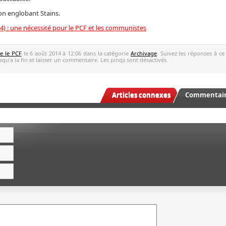
on englobant Stains.
) : une nécessité pour le PCF et les communistes
ve le PCF
le 6 août 2014 à 12:06 dans la catégorie
Archivage
. Suivez les réponses à ce
qu'a la fin et laisser un commentaire. Les pings sont désactivés.
Articles connexes
Commentaire