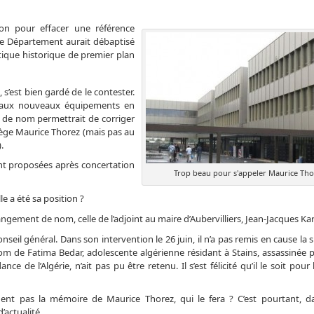
tion pour effacer une référence
le Département aurait débaptisé
tique historique de premier plan
 s’est bien gardé de le contester.
s aux nouveaux équipements en
t de nom permettrait de corriger
llège Maurice Thorez (mais pas au
.
nt proposées après concertation
Trop beau pour s'appeler Maurice Tho
e a été sa position ?
angement de nom, celle de l’adjoint au maire d’Aubervilliers, Jean-Jacques K
seil général. Dans son intervention le 26 juin, il n’a pas remis en cause la
m de Fatima Bedar, adolescente algérienne résidant à Stains, assassinée pa
e de l’Algérie, n’ait pas pu être retenu. Il s’est félicité qu’il le soit pou
ent pas la mémoire de Maurice Thorez, qui le fera ? C’est pourtant, da
’actualité.