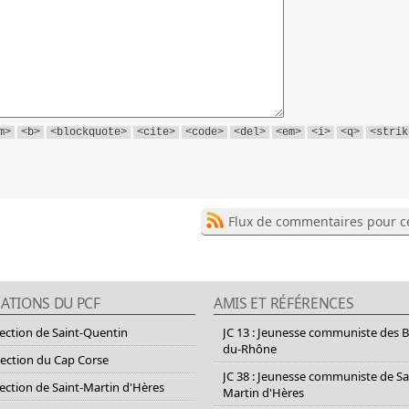
m>
<b>
<blockquote>
<cite>
<code>
<del>
<em>
<i>
<q>
<strik
Flux de commentaires pour ce
ATIONS DU PCF
AMIS ET RÉFÉRENCES
section de Saint-Quentin
JC 13 : Jeunesse communiste des 
du-Rhône
section du Cap Corse
JC 38 : Jeunesse communiste de Sa
section de Saint-Martin d'Hères
Martin d'Hères