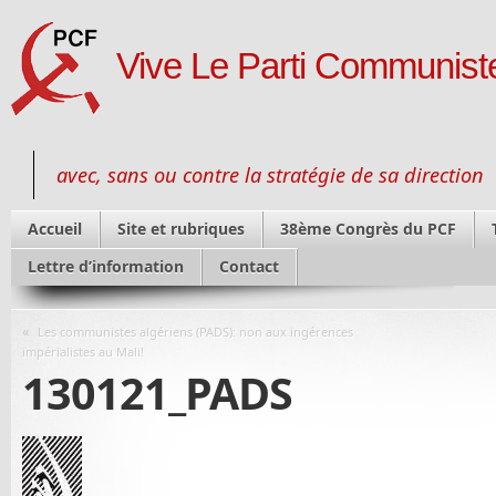
Vive Le Parti Communiste
avec, sans ou contre la stratégie de sa direction
Accueil
Site et rubriques
38ème Congrès du PCF
Lettre d’information
Contact
«
Les communistes algériens (PADS): non aux ingérences
impérialistes au Mali!
130121_PADS