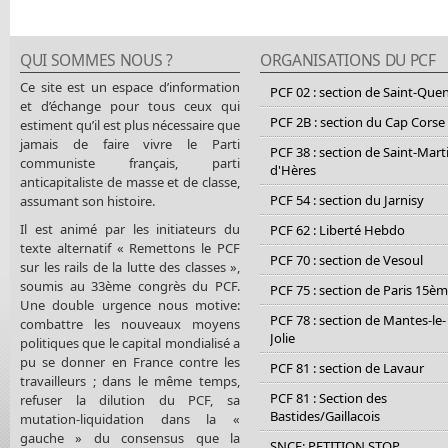
QUI SOMMES NOUS ?
ORGANISATIONS DU PCF
Ce site est un espace d’information
PCF 02 : section de Saint-Que
et d’échange pour tous ceux qui
PCF 2B : section du Cap Corse
estiment qu’il est plus nécessaire que
jamais de faire vivre le Parti
PCF 38 : section de Saint-Mart
communiste français, parti
d'Hères
anticapitaliste de masse et de classe,
PCF 54 : section du Jarnisy
assumant son histoire.
Il est animé par les initiateurs du
PCF 62 : Liberté Hebdo
texte alternatif « Remettons le PCF
PCF 70 : section de Vesoul
sur les rails de la lutte des classes »,
soumis au 33ème congrès du PCF.
PCF 75 : section de Paris 15è
Une double urgence nous motive:
PCF 78 : section de Mantes-le-
combattre les nouveaux moyens
Jolie
politiques que le capital mondialisé a
pu se donner en France contre les
PCF 81 : section de Lavaur
travailleurs ; dans le même temps,
PCF 81 : Section des
refuser la dilution du PCF, sa
Bastides/Gaillacois
mutation-liquidation dans la «
gauche » du consensus que la
SNCF: PETITION STOP