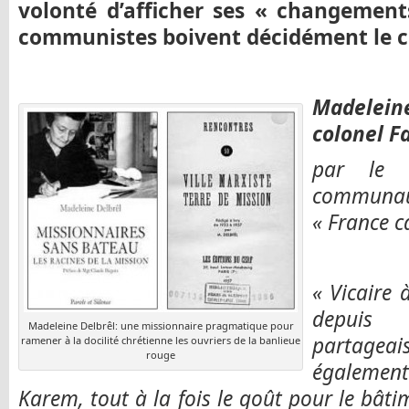
volonté d’afficher ses « changements
communistes boivent décidément le cal
Madelei
colonel F
par le P
communa
« France c
« Vicaire 
depuis 
Madeleine Delbrêl: une missionnaire pragmatique pour
partagea
ramener à la docilité chrétienne les ouvriers de la banlieue
rouge
égalemen
Karem, tout à la fois le goût pour le bâti