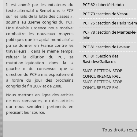
Il est animé par les initiateurs du
PCF 62 : Liberté Hebdo
texte alternatif « Remettons le PCF
PCF 70 : section de Vesoul
sur les rails de la lutte des classes »,
soumis au 33ème congrès du PCF.
PCF 75 : section de Paris 15è
Une double urgence nous motive:
PCF 78 : section de Mantes-le-
combattre les nouveaux moyens
Jolie
politiques que le capital mondialisé a
pu se donner en France contre les
PCF 81 : section de Lavaur
travailleurs ; dans le même temps,
PCF 81 : Section des
refuser la dilution du PCF, sa
Bastides/Gaillacois
mutation-liquidation dans la «
gauche » du consensus que la
SNCF: PETITION STOP
direction du PCF a mis explicitement
CONCURRENCE RAIL
à l’ordre du jour des prochains
SNCF: PETITION STOP
congrès de fin 2007 et de 2008.
CONCURRENCE RAIL
Nous mettons en ligne des articles
de nos camarades, ou des articles
qui nous semblent pertinents en
précisant leur source.
Tous droits rése