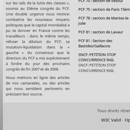
PCF 70 : section de Vesoul
sur les rails de la lutte des classes »,
soumis au 33ème congrès du PCF.
PCF 75 : section de Paris 15è
Une double urgence nous motive:
PCF 78 : section de Mantes-le-
combattre les nouveaux moyens
Jolie
politiques que le capital mondialisé a
pu se donner en France contre les
PCF 81 : section de Lavaur
travailleurs ; dans le même temps,
PCF 81 : Section des
refuser la dilution du PCF, sa
Bastides/Gaillacois
mutation-liquidation dans la «
gauche » du consensus que la
SNCF: PETITION STOP
direction du PCF a mis explicitement
CONCURRENCE RAIL
à l’ordre du jour des prochains
SNCF: PETITION STOP
congrès de fin 2007 et de 2008.
CONCURRENCE RAIL
Nous mettons en ligne des articles
de nos camarades, ou des articles
qui nous semblent pertinents en
précisant leur source.
Tous droits rése
W3C Valid
-
Op