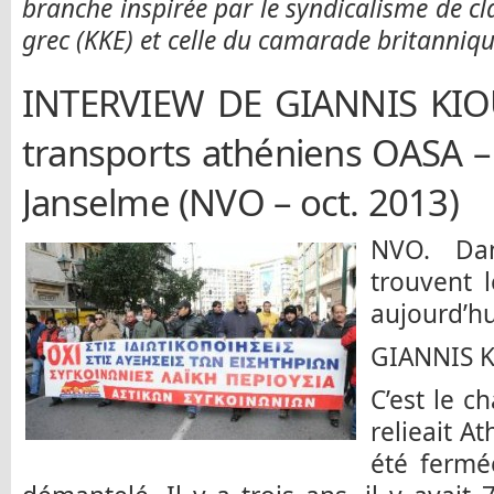
branche inspirée par le syndicalisme de cl
grec (KKE) et celle du camarade britanniq
INTERVIEW DE GIANNIS KIOU
transports athéniens OASA 
Janselme (NVO – oct. 2013)
NVO. Dan
trouvent 
aujourd’hu
GIANNIS K
C’est le c
relieait A
été fermé