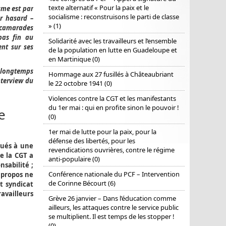
texte alternatif « Pour la paix et le
sme est par
socialisme : reconstruisons le parti de classe
r hasard –
» (1)
s camarades
pas fin au
Solidarité avec les travailleurs et l’ensemble
nt sur ses
de la population en lutte en Guadeloupe et
en Martinique (0)
, longtemps
Hommage aux 27 fusillés à Châteaubriant
nterview du
le 22 octobre 1941 (0)
Violences contre la CGT et les manifestants
du 1er mai : qui en profite sinon le pouvoir !
e
(0)
1er mai de lutte pour la paix, pour la
défense des libertés, pour les
tués à une
revendications ouvrières, contre le régime
e la CGT a
anti-populaire (0)
nsabilité ;
Conférence nationale du PCF – Intervention
 propos ne
de Corinne Bécourt (6)
t syndicat
ravailleurs
Grève 26 janvier – Dans l’éducation comme
ailleurs, les attaques contre le service public
se multiplient. Il est temps de les stopper !
(0)