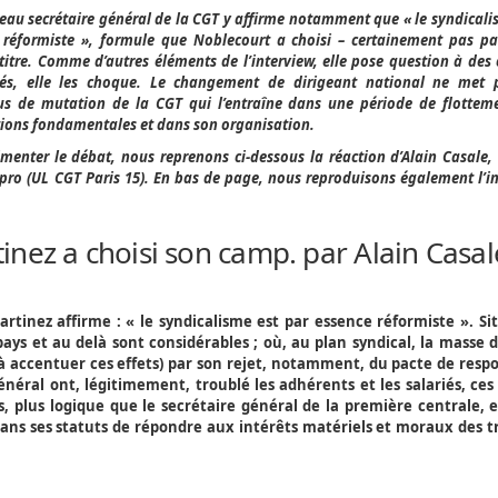
eau secrétaire général de la CGT y affirme notamment que « le syndicali
 réformiste », formule que Noblecourt a choisi – certainement pas pa
itre. Comme d’autres éléments de l’interview, elle pose question à de
és, elle les choque. Le changement de dirigeant national ne met 
us de mutation de la CGT qui l’entraîne dans une période de flotteme
tions fondamentales et dans son organisation.
imenter le débat, nous reprenons ci-dessous la réaction d’Alain Casale
erpro (UL CGT Paris 15). En bas de page, nous reproduisons également l’i
tinez a choisi son camp. par Alain Casal
tinez affirme : « le syndicalisme est par essence réformiste ». Si
ys et au delà sont considérables ; où, au plan syndical, la masse d
 à accentuer ces effets) par son rejet, notamment, du pacte de respo
énéral ont, légitimement, troublé les adhérents et les salariés, ces
s, plus logique que le secrétaire général de la première centrale, e
 dans ses statuts de répondre aux intérêts matériels et moraux des t