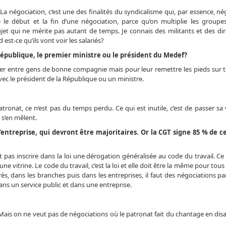
 La négociation, c’est une des finalités du syndicalisme qui, par essence, né
le début et la fin d’une négociation, parce qu’on multiplie les groupes
ujet qui ne mérite pas autant de temps. Je connais des militants et des di
st-ce qu’ils vont voir les salariés?
République, le premier ministre ou le président du Medef?
scuter entre gens de bonne compagnie mais pour leur remettre les pieds sur t
 avec le président de la République ou un ministre.
atronat, ce n’est pas du temps perdu. Ce qui est inutile, c’est de passer sa 
 s’en mêlent.
entreprise, qui devront être majoritaires. Or la CGT signe 85 % de c
t pas inscrire dans la loi une dérogation généralisée au code du travail. Ce 
e vitrine. Le code du travail, c’est la loi et elle doit être la même pour tous l
s, dans les branches puis dans les entreprises, il faut des négociations par
ans un service public et dans une entreprise.
. Mais on ne veut pas de négociations où le patronat fait du chantage en di