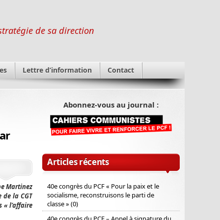
stratégie de sa direction
es
Lettre d’information
Contact
Abonnez-vous au journal :
ar
Articles récents
40e congrès du PCF « Pour la paix et le
pe Martinez
socialisme, reconstruisons le parti de
e de la CGT
classe » (0)
« l’affaire
40e congrès du PCF – Appel à signature du