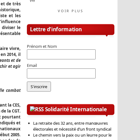
 et de très
istorique,
VOIR PLUS
ste et les
d’influence
diviser le
Lettre d’information
résentable
Prénom et Nom
aire vivre,
en 2014, il
eants et de
Email
chir et agir
elle combat
nt la CES,
Solidarité Internationale
 de la CGT.
st pourtant
yndiqués et
La retraite des 32 ans, entre manœuvres
s nationaux
électorales et nécessité d’un front syndical
ébut 2005.
Le chemin vers la paix ou un leurre pour le