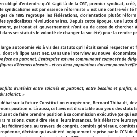
n obligé d’entendre qu’il s’agit là de la CGT, premier syndicat, créé,
le syndicalisme est par essence réformiste » est une contre-vérité h
ges de 1895 regroupe les fédérations, d’orientation plutôt réformi
 des syndicalistes révolutionnaires. Depuis cette époque, une lutte 
èlement, patronat et gouvernement n’ont eu de cesse de chercher à 
dans ses statuts le volonté de changer la société) pour la rendre p
large autonomie vis à vis des statuts qu’il était sensé respecter et f
le, dont Philippe Martinez. Dans une interview au nouvel économiste 
cipe face au patronat. L’entreprise est une communauté composée de dirig
t figures d’éternels absents – et ces deux populations doivent pouvoir réflé
lits d’intérêts entre salariés et patronat, entre besoins et profits, 
du salariat. »
 débat sur la future Constitution européenne, Bernard Thibault, deva
enions position ». Là aussi, cet avis est discutable aux yeux des statuts
excluant de faire prendre position à sa commission exécutive (ce qui e
urs missions, c’est à dire réuni leurs instances, fait débattre leurs s
s, les fédérations, au travers, de congrès, comités généraux, comité
ropéenne, décision qui avait été logiquement reprise par le CCN de d