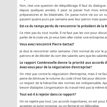
Non, c’est une question de rééquilibrage. Il faut du dialogue.
depuis quelques années, il peut se passer huit mois entre 
préparatoires et les bilatérales. On passe notre vie sur un s
passent quatre jours par semaine avec leur patron mais quand e
Est-ce du temps perdu de rencontrer le président de la 
Ce n’est pas du tout inutile. Il ne faut pas les voir pour di
parler de la vraie vie. Je veux bien aller visiter une entreprise
Vous avez rencontré Pierre Gattaz?
Je dois le rencontrer cette semaine. C’est normal de voir le p
patrons et de décider du sort des salariés sans que les salariés
Le rapport Combrexelle donne la priorité aux accords d’
Avez-vous peur de la négociation d’entreprise?
On n’est pas contre la négociation d’entreprise, mais il ne fau
peine de diminuer le volume du code s’il est fait pour décorer un
Le respect de la hiérarchie des normes est indispensable. Aprè
besoin d’adapter. L’organisation du travail n’est pas la même d
Tout est-il à rejeter dans ce rapport?
On ne rejette pas tout. Les accords majoritaires, on est pour
acceptez ce qu’on propose, ou on ferme et on délocalise.