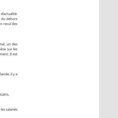
d’actualité.
e du dehors
un recul des
nal, un des
pèse sur les
ment. Il est
nde, il y a
cains.
les salariés