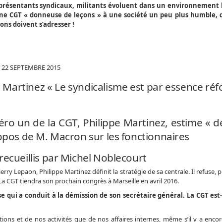
résentants syndicaux, militants évoluent dans un environnement ho
 d’une CGT « donneuse de leçons » à une société un peu plus humble, 
ons doivent s’adresser !
 22 SEPTEMBRE 2015
e Martinez « Le syndicalisme est par essence réf
ro un de la CGT, Philippe Martinez, estime « d
ropos de M. Macron sur les fonctionnaires
recueillis par Michel Noblecourt
ierry Lepaon, Philippe Martinez définit la stratégie de sa centrale. Il refuse, p
. La CGT tiendra son prochain congrès à Marseille en avril 2016.
ise qui a conduit à la démission de son secrétaire général. La CGT est-
ations et de nos activités que de nos affaires internes, même s’il y a enco