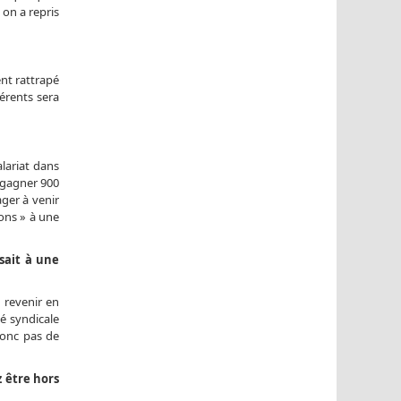
 on a repris
ent rattrapé
érents sera
alariat dans
a gagner 900
ager à venir
çons » à une
sait à une
e revenir en
té syndicale
 donc pas de
z être hors