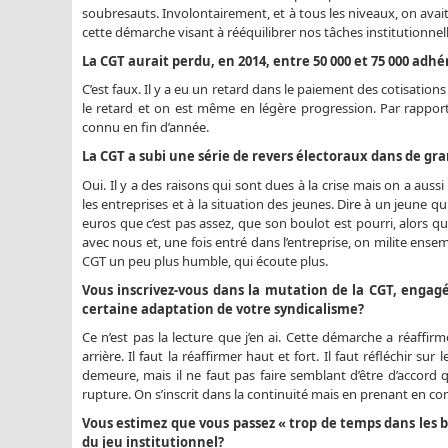
soubresauts. Involontairement, et à tous les niveaux, on avait
cette démarche visant à rééquilibrer nos tâches institutionnelles
La CGT aurait perdu, en 2014, entre 50 000 et 75 000 adh
C’est faux. Il y a eu un retard dans le paiement des cotisation
le retard et on est même en légère progression. Par rapport
connu en fin d’année.
La CGT a subi une série de revers électoraux dans de gra
Oui. Il y a des raisons qui sont dues à la crise mais on a aussi 
les entreprises et à la situation des jeunes. Dire à un jeune
euros que c’est pas assez, que son boulot est pourri, alors qu
avec nous et, une fois entré dans l’entreprise, on milite ens
CGT un peu plus humble, qui écoute plus.
Vous inscrivez-vous dans la mutation de la CGT, engagé
certaine adaptation de votre syndicalisme?
Ce n’est pas la lecture que j’en ai. Cette démarche a réaffir
arrière. Il faut la réaffirmer haut et fort. Il faut réfléchir 
demeure, mais il ne faut pas faire semblant d’être d’accord qua
rupture. On s’inscrit dans la continuité mais en prenant en com
Vous estimez que vous passez « trop de temps dans les bu
du jeu institutionnel?