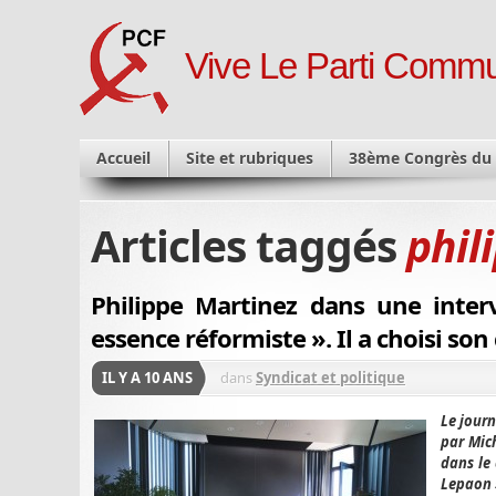
Vive Le Parti Commu
Accueil
Site et rubriques
38ème Congrès du
Articles taggés
phil
Philippe Martinez dans une inter
essence réformiste ». Il a choisi son
IL Y A 10 ANS
dans
Syndicat et politique
Le jour
par Mich
dans le 
Lepaon »