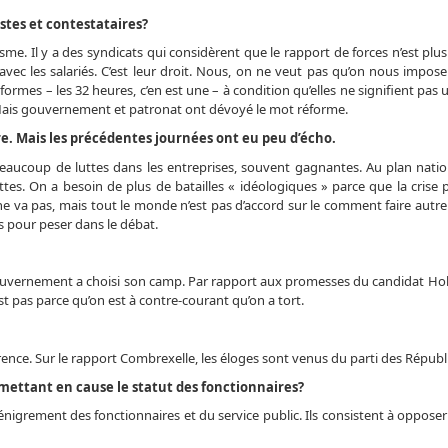
stes et contestataires?
me. Il y a des syndicats qui considèrent que le rapport de forces n’est plus 
 avec les salariés. C’est leur droit. Nous, on ne veut pas qu’on nous impos
es – les 32 heures, c’en est une – à condition qu’elles ne signifient pas 
. Mais gouvernement et patronat ont dévoyé le mot réforme.
re. Mais les précédentes journées ont eu peu d’écho.
a beaucoup de luttes dans les entreprises, souvent gagnantes. Au plan natio
tes. On a besoin de plus de batailles « idéologiques » parce que la crise 
e va pas, mais tout le monde n’est pas d’accord sur le comment faire autre
 pour peser dans le débat.
ouvernement a choisi son camp. Par rapport aux promesses du candidat Holla
t pas parce qu’on est à contre-courant qu’on a tort.
ence. Sur le rapport Combrexelle, les éloges sont venus du parti des Républi
ettant en cause le statut des fonctionnaires?
grement des fonctionnaires et du service public. Ils consistent à opposer 