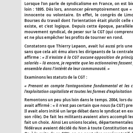
Lorsque l’on parle de syndicalisme en France, on est bie
loin : 1895. Dès lors, annoncer péremptoirement que « 
innocente ou volontaire. En effet, le congrès de Limo
Bourses du travail dont l’orientation était plutôt celle
existe, et c’est logique. Depuis cette époque, parall
mouvement syndical, de peser sur la CGT (qui comprend 
et ne plus empêcher les profits de tourner en rond.
Constatons que Thierry Lepaon, avait lui aussi pris une 
sans que cela ait ému alors les dirigeants de la centra
affirme :
« Il n’existe à la CGT aucune opposition de prin
salariés – là encore, je regrette que les actionnaires fassen
ensemble dans l’intérêt de leur communauté. »
Examinons les statuts de la CGT :
« Prenant en compte l’antagonisme fondamental et les conf
l’exploitation capitaliste et toutes les formes d’exploitation 
Remontons un peu plus loin dans le temps. 2004, lors du
avait affirmé : « il n’est pas certain que nous (la CGT) pr
Il avait alors initié un large débat dans le syndicat en 
son rôle). De fait les militants avaient alors accompli le
fait un choix. Ainsi Les unions locales, départementale
fédéraux avaient décidé du Non à toute Constitution eu