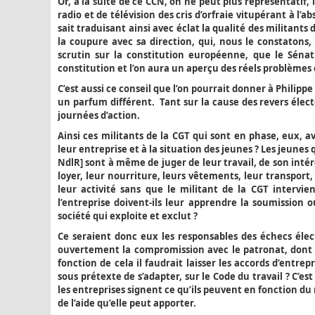
Or, à la suite de ce CCN, on ne peut plus représentatif,
radio et de télévision des cris d’orfraie vitupérant à l’
sait traduisant ainsi avec éclat la qualité des militants d
la coupure avec sa direction, qui, nous le constatons,
scrutin sur la constitution européenne, que le Séna
constitution et l’on aura un aperçu des réels problèmes 
C’est aussi ce conseil que l’on pourrait donner à Philip
un parfum différent. Tant sur la cause des revers élect
journées d’action.
Ainsi ces militants de la CGT qui sont en phase, eux, a
leur entreprise et à la situation des jeunes ? Les jeunes
NdlR] sont à même de juger de leur travail, de son intér
loyer, leur nourriture, leurs vêtements, leur transport,
leur activité sans que le militant de la CGT intervi
l’entreprise doivent-ils leur apprendre la soumission 
société qui exploite et exclut ?
Ce seraient donc eux les responsables des échecs éle
ouvertement la compromission avec le patronat, dont r
fonction de cela il faudrait laisser les accords d’entrepr
sous prétexte de s’adapter, sur le Code du travail ? C’e
les entreprises signent ce qu’ils peuvent en fonction du
de l’aide qu’elle peut apporter.