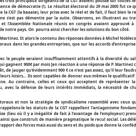
 les trois principaux dirigeants de la CGT avaient poussé sur toutes l
absence de démocratie (!). Le résultat électoral du 29 mai 2005 fut ce
e la CGT (la baaase), leur prise avec le réel et de fait, il faut bien le 
 ne s’est pas démentie par la suite. Observons, en illustrant au tra
t et l’Assemblée Nationale réunis en congrès avaient approuvé à
de notre pays. On pourra ainsi chercher les solutions du bon côté.
pe Martinez. Et alors le contenu des réponses données à Michel Noblec
oraux dans les grandes entreprises, que sur les accords d’entreprise
vec le peuple seraient insuffisamment attentifs à la diversité du sa
 qui gagnent 900€ par mois [en réaction à une réponse de P. Martinez c
êt, de jauger qu’évidemment 900 € ce n’est pas assez, qu’il leur faud
 leurs loisirs… Ils sont capables de donner eux-mêmes le qualificati
enne. Au contraire, celles et ceux qui acceptent de représenter l
ou, avec la défense de leurs intérêts immédiats, la nécessité de c
ctoraux et non la stratégie de syndicalisme rassemblé avec ceux q
appelons-le les statuts de la CGT rappellent l’antagonisme fondam
ise (lieu où il y a inégalité de fait à l’avantage de l’employeur) pren
st ainsi que construit de manière pragmatique le recul social. Les dé
 rapport des forces mais aussi du sens et du poids que donne la confé