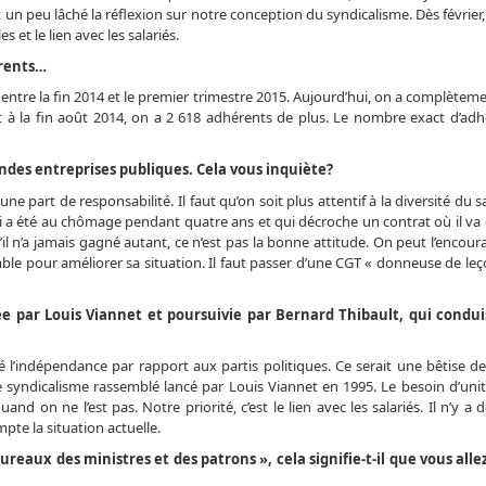
 un peu lâché la réflexion sur notre conception du syndicalisme. Dès février,
 et le lien avec les salariés.
érents…
s entre la fin 2014 et le premier trimestre 2015. Aujourd’hui, on a complètem
 à la fin août 2014, on a 2 618 adhérents de plus. Le nombre exact d’adh
ndes entreprises publiques. Cela vous inquiète?
une part de responsabilité. Il faut qu’on soit plus attentif à la diversité du s
 qui a été au chômage pendant quatre ans et qui décroche un contrat où il v
’il n’a jamais gagné autant, ce n’est pas la bonne attitude. On peut l’encour
emble pour améliorer sa situation. Il faut passer d’une CGT « donneuse de le
e par Louis Viannet et poursuivie par Bernard Thibault, qui condui
mé l’indépendance par rapport aux partis politiques. Ce serait une bêtise d
sur le syndicalisme rassemblé lancé par Louis Viannet en 1995. Le besoin d’uni
nd on ne l’est pas. Notre priorité, c’est le lien avec les salariés. Il n’y a
pte la situation actuelle.
reaux des ministres et des patrons », cela signifie-t-il que vous alle