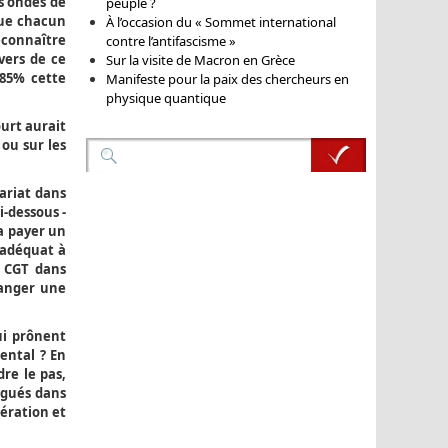
es ondes de
peuple ?
 que chacun
À l’occasion du « Sommet international
reconnaître
contre l’antifascisme »
vers de ce
Sur la visite de Macron en Grèce
 85% cette
Manifeste pour la paix des chercheurs en
physique quantique
ourt aurait
 ou sur les
lariat dans
i-dessous -
ra payer un
f adéquat à
a CGT dans
hanger une
ui prônent
ental ? En
dre le pas,
légués dans
dération et