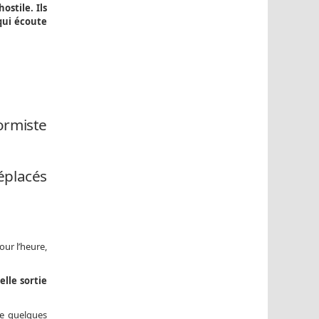
stile. Ils
qui écoute
ormiste
éplacés
our l’heure,
elle sortie
re quelques