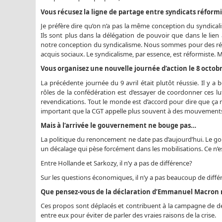
Vous récusez la ligne de partage entre syndicats réformi
Je préfère dire qu’on n’a pas la même conception du syndicalis
Ils sont plus dans la délégation de pouvoir que dans le lien
notre conception du syndicalisme. Nous sommes pour des réform
acquis sociaux. Le syndicalisme, par essence, est réformiste
Vous organisez une nouvelle journée d’action le 8 octob
La précédente journée du 9 avril était plutôt réussie. Il y 
rôles de la confédération est d’essayer de coordonner ces lut
revendications. Tout le monde est d’accord pour dire que ça n
important que la CGT appelle plus souvent à des mouvements
Mais à l’arrivée le gouvernement ne bouge pas…
La politique du renoncement ne date pas d’aujourd’hui. Le g
un décalage qui pèse forcément dans les mobilisations. Ce n’es
Entre Hollande et Sarkozy, il n’y a pas de différence?
Sur les questions économiques, il n’y a pas beaucoup de différ
Que pensez-vous de la déclaration d’Emmanuel Macron m
Ces propos sont déplacés et contribuent à la campagne de déni
entre eux pour éviter de parler des vraies raisons de la crise.