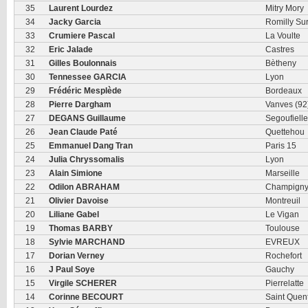
35
Laurent Lourdez
Mitry Mory
34
Jacky Garcia
Romilly Su
33
Crumiere Pascal
La Voulte
32
Eric Jalade
Castres
31
Gilles Boulonnais
Bètheny
30
Tennessee GARCIA
Lyon
29
Frédéric Mesplède
Bordeaux
28
Pierre Dargham
Vanves (92
27
DEGANS Guillaume
Segoufielle
26
Jean Claude Paté
Quettehou
25
Emmanuel Dang Tran
Paris 15
24
Julia Chryssomalis
Lyon
23
Alain Simione
Marseille
22
Odilon ABRAHAM
Champigny
21
Olivier Davoise
Montreuil
20
Liliane Gabel
Le Vigan
19
Thomas BARBY
Toulouse
18
Sylvie MARCHAND
EVREUX
17
Dorian Verney
Rochefort
16
J Paul Soye
Gauchy
15
Virgile SCHERER
Pierrelatte
14
Corinne BECOURT
Saint Quen