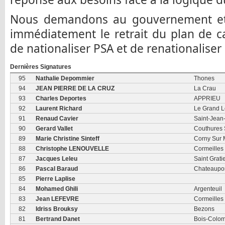
Nous demandons au gouvernement et 
immédiatement le retrait du plan de c
de nationaliser PSA et de renationaliser
Dernières Signatures
95
Nathalie Depommier
Thones
94
JEAN PIERRE DE LA CRUZ
La Crau
93
Charles Deportes
APPRIEU
92
Laurent Richard
Le Grand 
91
Renaud Cavier
Saint-Jean
90
Gerard Vallet
Couthures 
89
Marie Christine Sinteff
Corny Sur 
88
Christophe LENOUVELLE
Cormeilles 
87
Jacques Leleu
Saint Grati
86
Pascal Baraud
Chateaupo
85
Pierre Laplise
84
Mohamed Ghili
Argenteuil
83
Jean LEFEVRE
Cormeilles 
82
Idriss Brouksy
Bezons
81
Bertrand Danet
Bois-Colo