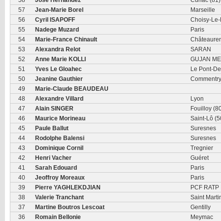
57
Jean-Marie Borel
Marseille
56
Cyril ISAPOFF
Choisy-Le-
55
Nadege Muzard
Paris
54
Marie-France Chinault
Châteaure
53
Alexandra Relot
SARAN
52
Anne Marie KOLLI
GUJAN ME
51
Yves Le Gloahec
Le Pont-De
50
Jeanine Gauthier
Commentr
49
Marie-Claude BEAUDEAU
48
Alexandre Villard
Lyon
47
Alain SINGER
Fouilloy (8
46
Maurice Morineau
Saint-Lô (5
45
Paule Ballut
Suresnes
44
Rodolphe Balensi
Suresnes
43
Dominique Cornil
Tregnier
42
Henri Vacher
Guéret
41
Sarah Edouard
Paris
40
Jeoffroy Moreaux
Paris
39
Pierre YAGHLEKDJIAN
PCF RATP 
38
Valerie Tranchant
Saint Marti
37
Martine Boutros Lescoat
Gentilly
36
Romain Bellonie
Meymac