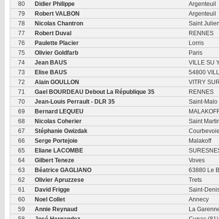
80
Didier Philippe
Argenteuil
79
Robert VALBON
Argenteuil
78
Nicolas Chantron
Saint Juli
77
Robert Duval
RENNES
76
Paulette Placier
Lorris
75
Olivier Goldfarb
Paris
74
Jean BAUS
VILLE SU 
73
Elise BAUS
54800 VI
72
Alain GOULLON
VITRY SUR
71
Gael BOURDEAU Debout La République 35
RENNES
70
Jean-Louis Perrault - DLR 35
Saint-Malo
69
Bernard LEQUEU
MALAKOF
68
Nicolas Coherier
Saint Marti
67
Stéphanie Gwizdak
Courbevoi
66
Serge Portejoie
Malakoff
65
Eliane LACOMBE
SURESNE
64
Gilbert Teneze
Voves
63
Béatrice GAGLIANO
63880 Le 
62
Olivier Apruzzese
Trets
61
David Frigge
Saint-Deni
60
Noel Collet
Annecy
59
Annie Reynaud
La Garenn
58
José Hernandez
Cunac (81)