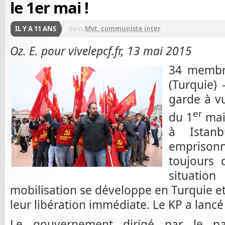
le 1er mai !
IL Y A 11 ANS
dans
Mvt. communiste inter
Oz. E. pour vivelepcf.fr, 13 mai 2015
34 membr
(Turquie)
garde à v
er
du 1
mai
à Istan
empriso
toujours 
situation
mobilisation se développe en Turquie e
leur libération immédiate. Le KP a lancé 
Le gouvernement dirigé par le par