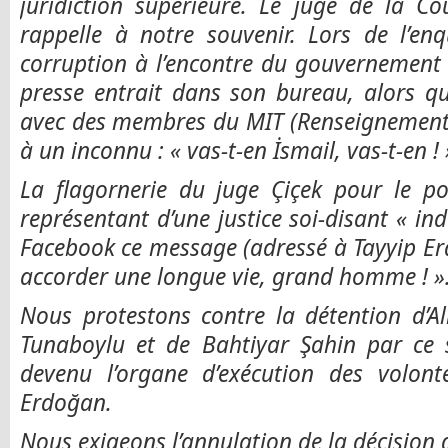
juridiction supérieure. Le juge de la Co
rappelle à notre souvenir. Lors de l’en
corruption à l’encontre du gouvernement
presse entrait dans son bureau, alors qu’
avec des membres du MIT (Renseignements 
à un inconnu : « vas-t-en İsmail, vas-t-en ! 
La flagornerie du juge Çiçek pour le po
représentant d’une justice soi-disant « i
Facebook ce message (adressé à Tayyip E
accorder une longue vie, grand homme ! »
Nous protestons contre la détention d’Al
Tunaboylu et de Bahtiyar Şahin par ce s
devenu l’organe d’exécution des volont
Erdo
ğ
an.
Nous exigeons l’annulation de la décision