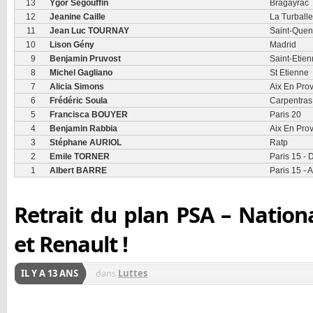
13
Ygor Ségouffin
Bragayrac
12
Jeanine Caille
La Turballe
11
Jean Luc TOURNAY
Saint-Quen
10
Lison Gény
Madrid
9
Benjamin Pruvost
Saint-Etie
8
Michel Gagliano
St Etienne
7
Alicia Simons
Aix En Pro
6
Frédéric Soula
Carpentras
5
Francisca BOUYER
Paris 20
4
Benjamin Rabbia
Aix En Pro
3
Stéphane AURIOL
Ratp
2
Emile TORNER
Paris 15 - 
1
Albert BARRE
Paris 15 - 
Retrait du plan PSA – Nation
et Renault !
IL Y A 13 ANS
dans
Luttes