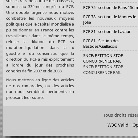
sur les rails de la lutte des classes »,
soumis au 33ème congrès du PCF.
PCF 75 : section de Paris 15è
Une double urgence nous motive:
PCF 78 : section de Mantes-le-
combattre les nouveaux moyens
Jolie
politiques que le capital mondialisé a
pu se donner en France contre les
PCF 81 : section de Lavaur
travailleurs ; dans le même temps,
PCF 81 : Section des
refuser la dilution du PCF, sa
Bastides/Gaillacois
mutation-liquidation dans la «
gauche » du consensus que la
SNCF: PETITION STOP
direction du PCF a mis explicitement
CONCURRENCE RAIL
à l’ordre du jour des prochains
SNCF: PETITION STOP
congrès de fin 2007 et de 2008.
CONCURRENCE RAIL
Nous mettons en ligne des articles
de nos camarades, ou des articles
qui nous semblent pertinents en
précisant leur source.
Tous droits rése
W3C Valid
-
Op