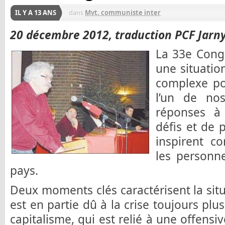
IL Y A 13 ANS
dans
Mvt. communiste inter
20 décembre 2012, traduction PCF Jarny
La 33e Congr
une situatio
complexe poli
l’un de no
réponses à
défis et de 
inspirent co
les personne
pays.
Deux moments clés caractérisent la situ
est en partie dû à la crise toujours plu
capitalisme, qui est relié à une offensi