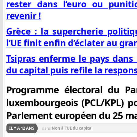
rester dans l’euro ou punit
revenir !
Grèce : la supercherie politi
l’UE finit enfin d’éclater au gra
Tsipras enferme le pays dans 
du capital puis refile la respon
Programme électoral du Pa
luxembourgeois (PCL/KPL) pou
Parlement européen du 25 ma
IL Y A 12 ANS
dans
Non à l'UE du capital