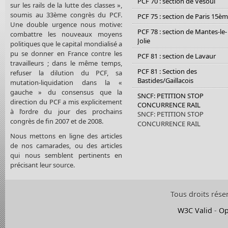
PCF 70 : section de Vesoul
sur les rails de la lutte des classes »,
soumis au 33ème congrès du PCF.
PCF 75 : section de Paris 15è
Une double urgence nous motive:
PCF 78 : section de Mantes-le-
combattre les nouveaux moyens
Jolie
politiques que le capital mondialisé a
pu se donner en France contre les
PCF 81 : section de Lavaur
travailleurs ; dans le même temps,
PCF 81 : Section des
refuser la dilution du PCF, sa
Bastides/Gaillacois
mutation-liquidation dans la «
gauche » du consensus que la
SNCF: PETITION STOP
direction du PCF a mis explicitement
CONCURRENCE RAIL
à l’ordre du jour des prochains
SNCF: PETITION STOP
congrès de fin 2007 et de 2008.
CONCURRENCE RAIL
Nous mettons en ligne des articles
de nos camarades, ou des articles
qui nous semblent pertinents en
précisant leur source.
Tous droits rése
W3C Valid
-
Op