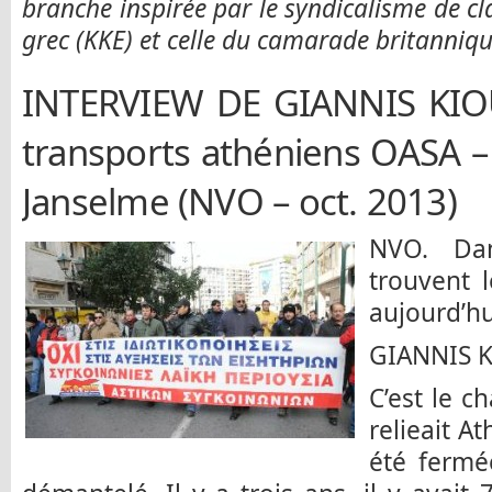
branche inspirée par le syndicalisme de cl
grec (KKE) et celle du camarade britanniq
INTERVIEW DE GIANNIS KIOU
transports athéniens OASA 
Janselme (NVO – oct. 2013)
NVO. Dan
trouvent 
aujourd’hu
GIANNIS K
C’est le c
relieait A
été fermé