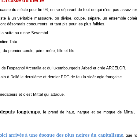
La casse du siècle
 casse du siècle pour fin 98, en se séparant de tout ce qui n’est pas assez re
iste à un véritable massacre, on divise, coupe, sépare, un ensemble cohé
sont désormais concurrents, et tant pis pour les plus faibles.
 la suite au russe Severstal.
ndien Tata
 du premier cercle, père, mère, fille et fils.
he de l’espagnol Arceralia et du luxembourgeois Arbed et crée ARCELOR.
main à Dollé le deuxième et dernier PDG de feu la sidérurgie française.
rédateurs et c’est Mittal qui attaque.
 depuis longtemps
, le prend de haut, nargue et se moque de Mittal, 
oici arrivés à une époque des plus noires du capitalisme
, que n