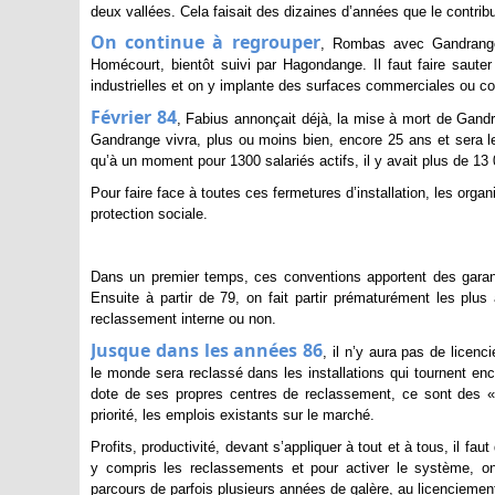
deux vallées. Cela faisait des dizaines d’années que le contrib
On continue à regrouper
, Rombas avec Gandrang
Homécourt, bientôt suivi par Hagondange. Il faut faire sauter
industrielles et on y implante des surfaces commerciales ou 
Février 84
, Fabius annonçait déjà, la mise à mort de Gandra
Gandrange vivra, plus ou moins bien, encore 25 ans et sera le
qu’à un moment pour 1300 salariés actifs, il y avait plus de 13 0
Pour faire face à toutes ces fermetures d’installation, les orga
protection sociale.
Dans un premier temps, ces conventions apportent des garant
Ensuite à partir de 79, on fait partir prématurément les plus
reclassement interne ou non.
Jusque dans les années 86
, il n’y aura pas de licenc
le monde sera reclassé dans les installations qui tournent enc
dote de ses propres centres de reclassement, ce sont des «
priorité, les emplois existants sur le marché.
Profits, productivité, devant s’appliquer à tout et à tous, il fau
y compris les reclassements et pour activer le système, on 
parcours de parfois plusieurs années de galère, au licenciemen