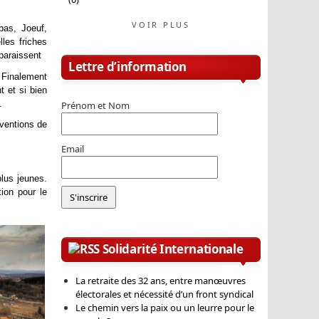
VOIR PLUS
as, Joeuf,
lles friches
paraissent
Lettre d’information
. Finalement
t et si bien
.
Prénom et Nom
nventions de
Email
lus jeunes.
tion pour le
Solidarité Internationale
La retraite des 32 ans, entre manœuvres
électorales et nécessité d’un front syndical
Le chemin vers la paix ou un leurre pour le