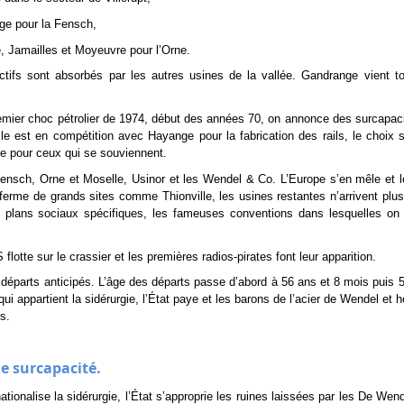
ge pour la Fensch,
, Jamailles et Moyeuvre pour l’Orne.
ctifs sont absorbés par les autres usines de la vallée. Gandrange vient to
remier choc pétrolier de 1974, début des années 70, on annonce des surcapac
lle est en compétition avec Hayange pour la fabrication des rails, le choix 
e pour ceux qui se souviennent.
ensch, Orne et Moselle, Usinor et les Wendel & Co. L’Europe s’en mêle et l
rme de grands sites comme Thionville, les usines restantes n’arrivent plus
es plans sociaux spécifiques, les fameuses conventions dans lesquelles on
lotte sur le crassier et les premières radios-pirates font leur apparition.
éparts anticipés. L’âge des départs passe d’abord à 56 ans et 8 mois puis 
 appartient la sidérurgie, l’État paye et les barons de l’acier de Wendel et hé
s.
de surcapacité.
ationalise la sidérurgie, l’État s’approprie les ruines laissées par les De Wen