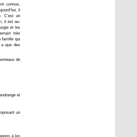
ent connus,
ourd’hui, il
e. C’est un
, il est au-
urgie et les
emain très
 famille qui
y a que des
fourneaux de
Gandrange et
roposant un
appris à les