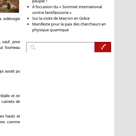
peuple ?
À l’occasion du « Sommet international
contre l’antifascisme »
Sur la visite de Macron en Grèce
a sidérurgie
Manifeste pour la paix des chercheurs en
physique quantique
, sauf, pour
ut fourneau
qui aurait pu
balle et on
s carnets de
des hauts et
aires comme