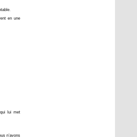
ntable.
rent en une
qui lui met
ous n’avons