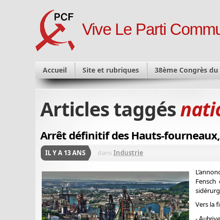
Vive Le Parti Commu
Accueil
Site et rubriques
38ème Congrès du
Articles taggés
nati
Arrêt définitif des Hauts-fourneaux, 
IL Y A 13 ANS
dans
Industrie
L’annon
Fensch 
sidérurg
Vers la 
- Aubriv