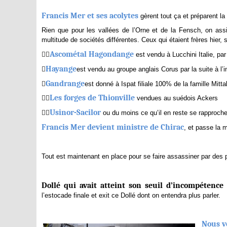
Francis Mer et ses acolytes
gèrent tout ça et préparent la
Rien que pour les vallées de l’Orne et de la Fensch, on ass
multitude de sociétés différentes. Ceux qui étaient frères hier, 

Ascométal Hagondange
est vendu à Lucchini Italie, par

Hayange
est vendu au groupe anglais Corus par la suite à l’i

Gandrange
est donné à Ispat filiale 100% de la famille Mittal,

Les forges de Thionville
vendues au suédois Ackers

Usinor-Sacilor
ou du moins ce qu’il en reste se rapproc
Francis Mer devient ministre de Chirac
, et passe la 
Tout est maintenant en place pour se faire assassiner par des p
Dollé qui avait atteint son seuil d’incompétence
l’estocade finale et exit ce Dollé dont on entendra plus parler.
Nous v