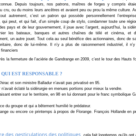
connue. Depuis toujours, nos patrons, maîtres de forges y compris étai
du cru, ou du moins leurs ancêtres et avaient peu ou prou la même culture. Auj
tout autrement, c’est un patron qui possède personnellement l’entrepris
r, qui peut, et qui fait, d’un simple coup de stylo, condamner toute une région
es pays et de leur gouvernement, il joue avec l’argent, aujourd’hui, la sidér
hier les bateaux, banques et autres chaînes de télé et cinéma, et d
ment, un autre jouet. Tout cela au seul bénéfice des actionnaires, donc de sa
ritaire, donc de lui-même. Il n’y a plus de raisonnement industriel, il n’
 financiers
rès la fermeture de l’aciérie de Gandrange en 2009, c’est le tour des Hauts 
 QUI EST RESPONSABLE ?
 Chirac et son ministre Balladur n’avait pas privatisé en 95.
r n’avait éclaté la sidérurgie en menues portions pour mieux la vendre.
aisant entrer sur le territoire, en 98 en lui donnant pour le franc symbolique 
nce du groupe et qui a bêtement humilié le prédateur.
drange ou encore ce printemps à propos de Florange. François Hollande en p
e des gesticulations des politiques
, cela fait longtemps qu’ils ont 