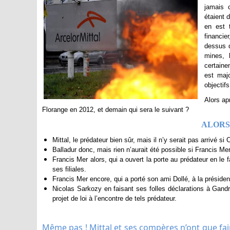
jamais 
étaient 
en est 
financie
dessus d
mines, 
certaine
est majo
objectifs
Alors ap
Florange en 2012, et demain qui sera le suivant ?
ALORS
Mittal, le prédateur bien sûr, mais il n’y serait pas arrivé si
Balladur donc, mais rien n’aurait été possible si Francis Me
Francis Mer alors, qui a ouvert la porte au prédateur en le f
ses filiales.
Francis Mer encore, qui a porté son ami Dollé, à la préside
Nicolas Sarkozy en faisant ses folles déclarations à Gan
projet de loi à l’encontre de tels prédateur.
Même pas ! Mittal et ses compères n’ont que fair