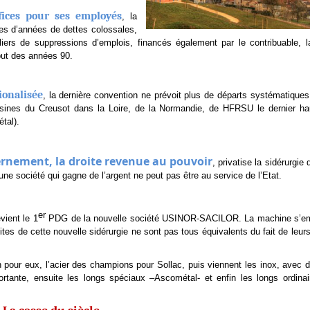
fices pour ses employés
, la
ines d’années de dettes colossales,
lliers de suppressions d’emplois, financés également par le contribuable, l
but des années 90.
ionalisée
, la dernière convention ne prévoit plus de départs systématiques
s usines du Creusot dans la Loire, de la Normandie, de HFRSU le dernier ha
tal).
nement, la droite revenue au pouvoir
, privatise la sidérurgie 
 une société qui gagne de l’argent ne peut pas être au service de l’Etat.
er
vient le 1
PDG de la nouvelle société USINOR-SACILOR. La machine s’em
tes de cette nouvelle sidérurgie ne sont pas tous équivalents du fait de leur
on pour eux, l’acier des champions pour Sollac, puis viennent les inox, avec 
ortante, ensuite les longs spéciaux –Ascométal- et enfin les longs ordin