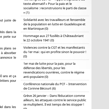
texte alternatif « Pour la paix et le
socialisme : reconstruisons le parti de classe
» (1)
Solidarité avec les travailleurs et l’ensemble
ut juste de
de la population en lutte en Guadeloupe et
en Martinique (0)
ités dans la
Hommage aux 27 fusillés à Châteaubriant
se porte sur
le 22 octobre 1941 (0)
Violences contre la CGT et les manifestants
es plans se
du 1er mai : qui en profite sinon le pouvoir !
 à absorber
(0)
 annonce le
1er mai de lutte pour la paix, pour la
défense des libertés, pour les
revendications ouvrières, contre le régime
50 ans et ça
anti-populaire (0)
ritiers pour
Conférence nationale du PCF – Intervention
de Corinne Bécourt (6)
Grève 26 janvier – Dans l’éducation comme
ailleurs, les attaques contre le service public
se multiplient. Il est temps de les stopper !
del dans les
(0)