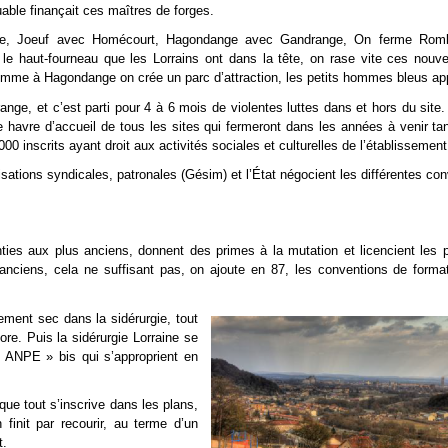
uable finançait ces maîtres de forges.
e, Joeuf avec Homécourt, Hagondange avec Gandrange, On ferme Romb
 le haut-fourneau que les Lorrains ont dans la tête, on rase vite ces nouve
comme à Hagondange on crée un parc d’attraction, les petits hommes bleus ap
nge, et c’est parti pour 4 à 6 mois de violentes luttes dans et hors du site
 havre d’accueil de tous les sites qui fermeront dans les années à venir tan
00 inscrits ayant droit aux activités sociales et culturelles de l’établissement
nisations syndicales, patronales (Gésim) et l’État négocient les différentes co
ies aux plus anciens, donnent des primes à la mutation et licencient les p
 anciens, cela ne suffisant pas, on ajoute en 87, les conventions de forma
iement sec dans la sidérurgie, tout
ore. Puis la sidérurgie Lorraine se
 ANPE » bis qui s’approprient en
t que tout s’inscrive dans les plans,
finit par recourir, au terme d’un
t.