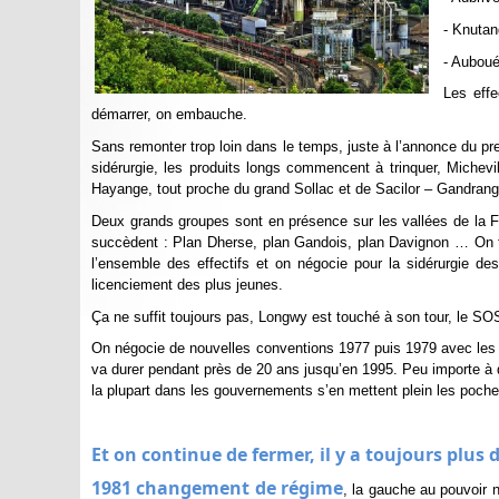
- Knutan
- Auboué
Les effe
démarrer, on embauche.
Sans remonter trop loin dans le temps, juste à l’annonce du p
sidérurgie, les produits longs commencent à trinquer, Michevi
Hayange, tout proche du grand Sollac et de Sacilor – Gandrang
Deux grands groupes sont en présence sur les vallées de la F
succèdent : Plan Dherse, plan Gandois, plan Davignon … On fe
l’ensemble des effectifs et on négocie pour la sidérurgie d
licenciement des plus jeunes.
Ça ne suffit toujours pas, Longwy est touché à son tour, le SOS f
On négocie de nouvelles conventions 1977 puis 1979 avec les d
va durer pendant près de 20 ans jusqu’en 1995. Peu importe à qui
la plupart dans les gouvernements s’en mettent plein les poche
Et on continue de fermer, il y a toujours plus 
1981 changement de régime
, la gauche au pouvoir n