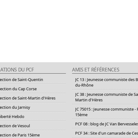
ATIONS DU PCF
AMIS ET RÉFÉRENCES
section de Saint-Quentin
JC 13 : Jeunesse communiste des 
du-Rhône
section du Cap Corse
JC 38 : Jeunesse communiste de Sa
section de Saint-Martin d'Hères
Martin d'Hères
section du Jarnisy
JC 75015 : Jeunesse communiste - 
15ème
Liberté Hebdo
PCF 08 : blog de JC Van Bervessele
section de Vesoul
PCF 34 : Site d'un camarade de C
section de Paris 15ème