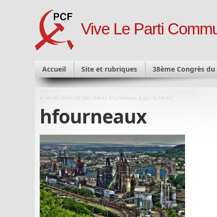
Vive Le Parti Commu
Accueil
Site et rubriques
38ème Congrès du
«
Arrêt définitif des Hauts-fourneaux, à qui la faute?
hfourneaux