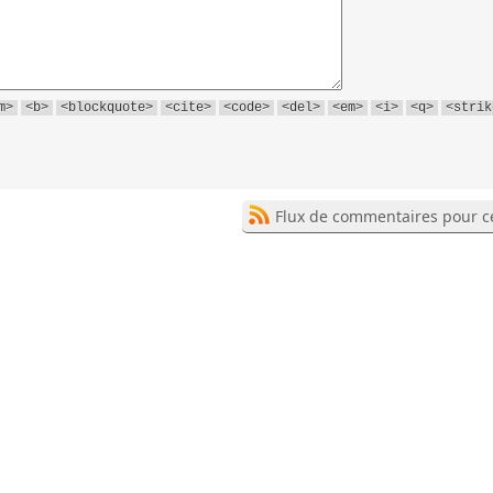
m>
<b>
<blockquote>
<cite>
<code>
<del>
<em>
<i>
<q>
<strik
Flux de commentaires pour ce