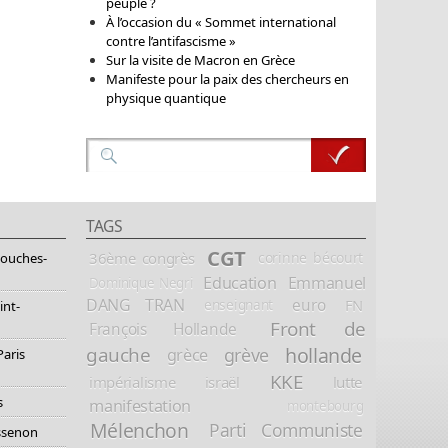
peuple ?
À l’occasion du « Sommet international
contre l’antifascisme »
Sur la visite de Macron en Grèce
Manifeste pour la paix des chercheurs en
physique quantique
TAGS
CGT
36ème congrès
corinne bécourt
Bouches-
Education
Emmanuel
Dominique Negri
DANG TRAN
euro
FN
enseignant
int-
Front de
François Hollande
hollande
gauche
grève
grèce
Paris
KKE
impérialisme
israël
lutte
s
manifestation
montebourg
Mélenchon
Parti Communiste
essenon