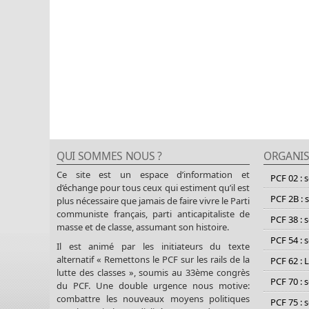
QUI SOMMES NOUS ?
ORGANIS
Ce site est un espace d’information et
PCF 02 : 
d’échange pour tous ceux qui estiment qu’il est
PCF 2B : 
plus nécessaire que jamais de faire vivre le Parti
communiste français, parti anticapitaliste de
PCF 38 : 
masse et de classe, assumant son histoire.
PCF 54 : 
Il est animé par les initiateurs du texte
alternatif « Remettons le PCF sur les rails de la
PCF 62 : 
lutte des classes », soumis au 33ème congrès
PCF 70 : 
du PCF. Une double urgence nous motive:
combattre les nouveaux moyens politiques
PCF 75 : 