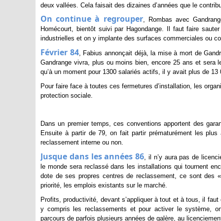
deux vallées. Cela faisait des dizaines d’années que le contrib
On continue à regrouper
, Rombas avec Gandrang
Homécourt, bientôt suivi par Hagondange. Il faut faire sauter
industrielles et on y implante des surfaces commerciales ou 
Février 84
, Fabius annonçait déjà, la mise à mort de Gandra
Gandrange vivra, plus ou moins bien, encore 25 ans et sera le
qu’à un moment pour 1300 salariés actifs, il y avait plus de 13 0
Pour faire face à toutes ces fermetures d’installation, les orga
protection sociale.
Dans un premier temps, ces conventions apportent des garant
Ensuite à partir de 79, on fait partir prématurément les plus
reclassement interne ou non.
Jusque dans les années 86
, il n’y aura pas de licenc
le monde sera reclassé dans les installations qui tournent enc
dote de ses propres centres de reclassement, ce sont des «
priorité, les emplois existants sur le marché.
Profits, productivité, devant s’appliquer à tout et à tous, il fau
y compris les reclassements et pour activer le système, on 
parcours de parfois plusieurs années de galère, au licenciemen