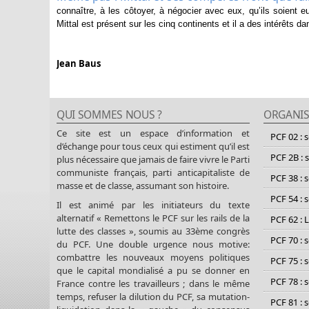
connaître, à les côtoyer, à négocier avec eux, qu’ils soient e
Mittal est présent sur les cinq continents et il a des intérêts 
Jean Baus
QUI SOMMES NOUS ?
ORGANIS
Ce site est un espace d’information et
PCF 02 : 
d’échange pour tous ceux qui estiment qu’il est
PCF 2B : 
plus nécessaire que jamais de faire vivre le Parti
communiste français, parti anticapitaliste de
PCF 38 : 
masse et de classe, assumant son histoire.
PCF 54 : 
Il est animé par les initiateurs du texte
alternatif « Remettons le PCF sur les rails de la
PCF 62 : 
lutte des classes », soumis au 33ème congrès
PCF 70 : 
du PCF. Une double urgence nous motive:
combattre les nouveaux moyens politiques
PCF 75 : 
que le capital mondialisé a pu se donner en
PCF 78 : 
France contre les travailleurs ; dans le même
temps, refuser la dilution du PCF, sa mutation-
PCF 81 : 