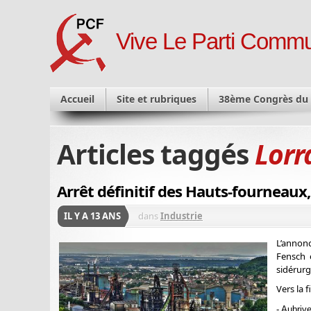
Vive Le Parti Commu
Accueil
Site et rubriques
38ème Congrès du
Articles taggés
Lorr
Arrêt définitif des Hauts-fourneaux, 
IL Y A 13 ANS
dans
Industrie
L’annon
Fensch 
sidérurg
Vers la 
- Aubriv