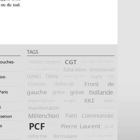
d ou du sud.
TAGS
CGT
36ème congrès
corinne bécourt
Bouches-
Education
Emmanuel
Dominique Negri
DANG TRAN
euro
FN
enseignant
int-
Front de
François Hollande
hollande
gauche
grève
grèce
Paris
KKE
impérialisme
israël
lutte
s
manifestation
montebourg
Mélenchon
Parti Communiste
essenon
PCF
Pierre Laurent
io
prof
PCP
réforme ferroviaire
Saint-Quentin