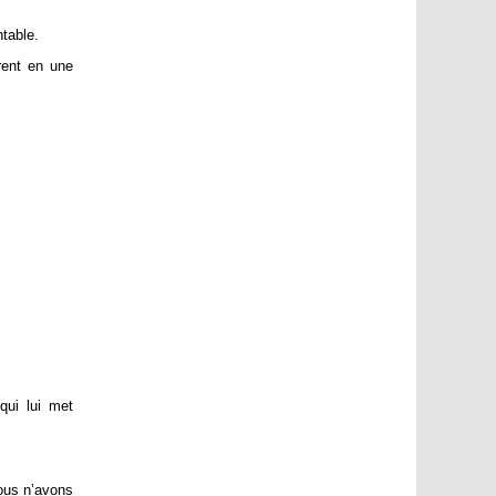
ntable.
rent en une
qui lui met
ous n’avons