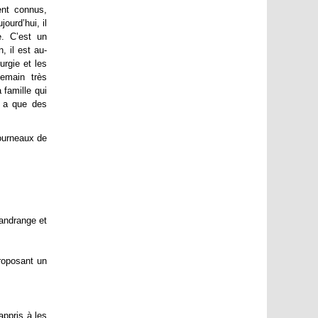
ent connus,
ourd’hui, il
e. C’est un
, il est au-
urgie et les
emain très
 famille qui
y a que des
fourneaux de
Gandrange et
roposant un
appris à les