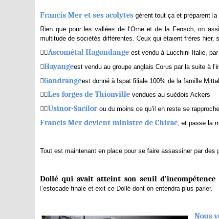
Francis Mer et ses acolytes
gèrent tout ça et préparent la
Rien que pour les vallées de l’Orne et de la Fensch, on ass
multitude de sociétés différentes. Ceux qui étaient frères hier, 

Ascométal Hagondange
est vendu à Lucchini Italie, par

Hayange
est vendu au groupe anglais Corus par la suite à l’i

Gandrange
est donné à Ispat filiale 100% de la famille Mittal,

Les forges de Thionville
vendues au suédois Ackers

Usinor-Sacilor
ou du moins ce qu’il en reste se rapproc
Francis Mer devient ministre de Chirac
, et passe la 
Tout est maintenant en place pour se faire assassiner par des p
Dollé qui avait atteint son seuil d’incompétence
l’estocade finale et exit ce Dollé dont on entendra plus parler.
Nous v