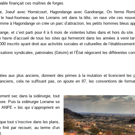
uable finançait ces maîtres de forges.
e, Joeuf avec Homécourt, Hagondange avec Gandrange, On ferme Romb
 le haut-fourneau que les Lorrains ont dans la tête, on rase vite ces nouve
comme à Hagondange on crée un parc d’attraction, les petits hommes bleus ap
nge, et c’est parti pour 4 à 6 mois de violentes luttes dans et hors du site
 havre d’accueil de tous les sites qui fermeront dans les années à venir tan
00 inscrits ayant droit aux activités sociales et culturelles de l’établissement
nisations syndicales, patronales (Gésim) et l’État négocient les différentes co
ies aux plus anciens, donnent des primes à la mutation et licencient les p
 anciens, cela ne suffisant pas, on ajoute en 87, les conventions de forma
iement sec dans la sidérurgie, tout
ore. Puis la sidérurgie Lorraine se
 ANPE » bis qui s’approprient en
t que tout s’inscrive dans les plans,
finit par recourir, au terme d’un
t.