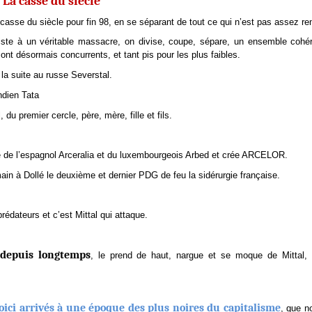
La casse du siècle
 casse du siècle pour fin 98, en se séparant de tout ce qui n’est pas assez re
iste à un véritable massacre, on divise, coupe, sépare, un ensemble cohé
sont désormais concurrents, et tant pis pour les plus faibles.
 la suite au russe Severstal.
ndien Tata
 du premier cercle, père, mère, fille et fils.
he de l’espagnol Arceralia et du luxembourgeois Arbed et crée ARCELOR.
main à Dollé le deuxième et dernier PDG de feu la sidérurgie française.
rédateurs et c’est Mittal qui attaque.
 depuis longtemps
, le prend de haut, nargue et se moque de Mittal, 
oici arrivés à une époque des plus noires du capitalisme
, que n