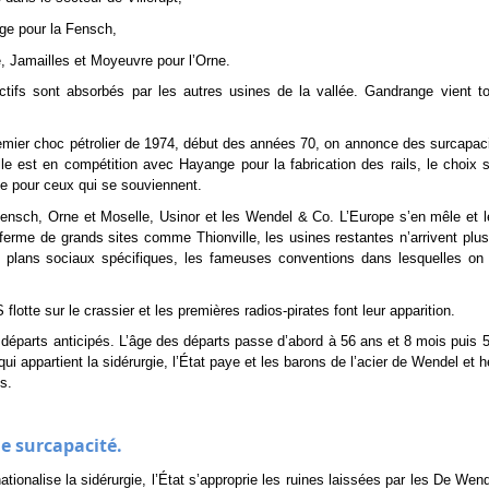
ge pour la Fensch,
, Jamailles et Moyeuvre pour l’Orne.
ctifs sont absorbés par les autres usines de la vallée. Gandrange vient to
remier choc pétrolier de 1974, début des années 70, on annonce des surcapac
lle est en compétition avec Hayange pour la fabrication des rails, le choix 
e pour ceux qui se souviennent.
ensch, Orne et Moselle, Usinor et les Wendel & Co. L’Europe s’en mêle et l
rme de grands sites comme Thionville, les usines restantes n’arrivent plus
es plans sociaux spécifiques, les fameuses conventions dans lesquelles on
lotte sur le crassier et les premières radios-pirates font leur apparition.
éparts anticipés. L’âge des départs passe d’abord à 56 ans et 8 mois puis 
 appartient la sidérurgie, l’État paye et les barons de l’acier de Wendel et hé
s.
de surcapacité.
ationalise la sidérurgie, l’État s’approprie les ruines laissées par les De Wen