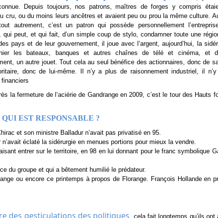
connue. Depuis toujours, nos patrons, maîtres de forges y compris étai
du cru, ou du moins leurs ancêtres et avaient peu ou prou la même culture. Auj
tout autrement, c’est un patron qui possède personnellement l’entrepris
r, qui peut, et qui fait, d’un simple coup de stylo, condamner toute une région
es pays et de leur gouvernement, il joue avec l’argent, aujourd’hui, la sidér
hier les bateaux, banques et autres chaînes de télé et cinéma, et d
ment, un autre jouet. Tout cela au seul bénéfice des actionnaires, donc de sa
ritaire, donc de lui-même. Il n’y a plus de raisonnement industriel, il n’
 financiers
rès la fermeture de l’aciérie de Gandrange en 2009, c’est le tour des Hauts 
 QUI EST RESPONSABLE ?
 Chirac et son ministre Balladur n’avait pas privatisé en 95.
r n’avait éclaté la sidérurgie en menues portions pour mieux la vendre.
aisant entrer sur le territoire, en 98 en lui donnant pour le franc symbolique 
nce du groupe et qui a bêtement humilié le prédateur.
drange ou encore ce printemps à propos de Florange. François Hollande en p
e des gesticulations des politiques
, cela fait longtemps qu’ils ont 