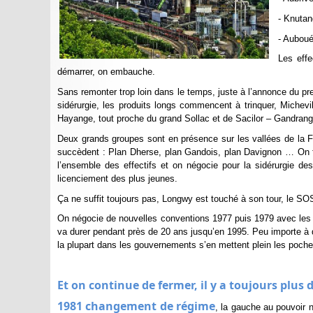
- Knutan
- Auboué
Les effe
démarrer, on embauche.
Sans remonter trop loin dans le temps, juste à l’annonce du p
sidérurgie, les produits longs commencent à trinquer, Michevi
Hayange, tout proche du grand Sollac et de Sacilor – Gandrang
Deux grands groupes sont en présence sur les vallées de la F
succèdent : Plan Dherse, plan Gandois, plan Davignon … On fe
l’ensemble des effectifs et on négocie pour la sidérurgie d
licenciement des plus jeunes.
Ça ne suffit toujours pas, Longwy est touché à son tour, le SOS f
On négocie de nouvelles conventions 1977 puis 1979 avec les d
va durer pendant près de 20 ans jusqu’en 1995. Peu importe à qui
la plupart dans les gouvernements s’en mettent plein les poche
Et on continue de fermer, il y a toujours plus 
1981 changement de régime
, la gauche au pouvoir n