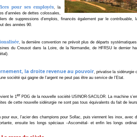
fices pour ses employés
, la
ines d’années de dettes colossales,
lliers de suppressions d’emplois, financés également par le contribuable, l
but des années 90.
ionalisée
, la dernière convention ne prévoit plus de départs systématiques
s usines du Creusot dans la Loire, de la Normandie, de HFRSU le dernier ha
tal).
nement, la droite revenue au pouvoir
, privatise la sidérurgie 
 une société qui gagne de l’argent ne peut pas être au service de l’Etat.
er
vient le 1
PDG de la nouvelle société USINOR-SACILOR. La machine s’em
tes de cette nouvelle sidérurgie ne sont pas tous équivalents du fait de leur
on pour eux, l’acier des champions pour Sollac, puis viennent les inox, avec 
ortante, ensuite les longs spéciaux –Ascométal- et enfin les longs ordin