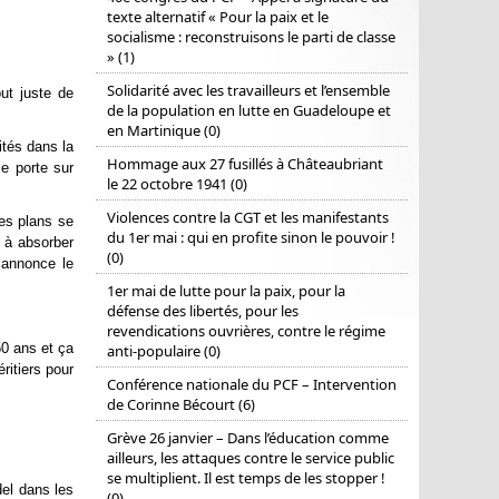
texte alternatif « Pour la paix et le
socialisme : reconstruisons le parti de classe
» (1)
Solidarité avec les travailleurs et l’ensemble
ut juste de
de la population en lutte en Guadeloupe et
en Martinique (0)
ités dans la
Hommage aux 27 fusillés à Châteaubriant
se porte sur
le 22 octobre 1941 (0)
Violences contre la CGT et les manifestants
es plans se
du 1er mai : qui en profite sinon le pouvoir !
 à absorber
(0)
 annonce le
1er mai de lutte pour la paix, pour la
défense des libertés, pour les
revendications ouvrières, contre le régime
50 ans et ça
anti-populaire (0)
ritiers pour
Conférence nationale du PCF – Intervention
de Corinne Bécourt (6)
Grève 26 janvier – Dans l’éducation comme
ailleurs, les attaques contre le service public
se multiplient. Il est temps de les stopper !
del dans les
(0)