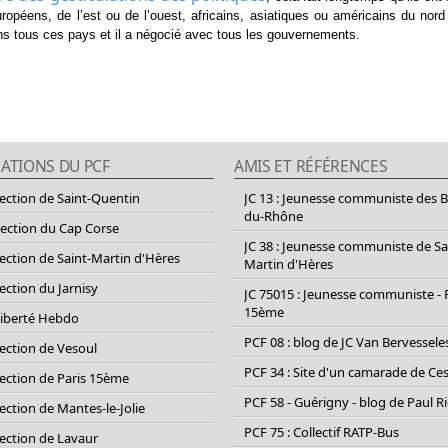
uropéens, de l’est ou de l’ouest, africains, asiatiques ou américains du nor
dans tous ces pays et il a négocié avec tous les gouvernements.
ATIONS DU PCF
AMIS ET RÉFÉRENCES
section de Saint-Quentin
JC 13 : Jeunesse communiste des 
du-Rhône
section du Cap Corse
JC 38 : Jeunesse communiste de Sa
section de Saint-Martin d'Hères
Martin d'Hères
section du Jarnisy
JC 75015 : Jeunesse communiste - 
15ème
Liberté Hebdo
PCF 08 : blog de JC Van Bervessele
section de Vesoul
PCF 34 : Site d'un camarade de C
section de Paris 15ème
PCF 58 - Guérigny - blog de Paul R
section de Mantes-le-Jolie
PCF 75 : Collectif RATP-Bus
section de Lavaur