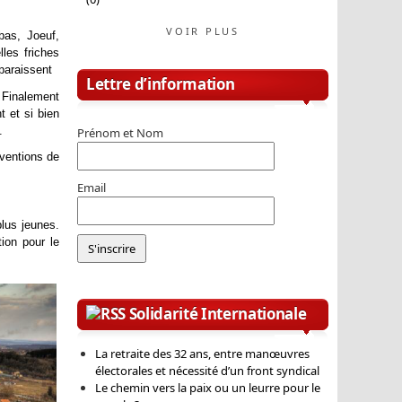
VOIR PLUS
as, Joeuf,
lles friches
paraissent
Lettre d’information
. Finalement
t et si bien
.
Prénom et Nom
nventions de
Email
lus jeunes.
tion pour le
Solidarité Internationale
La retraite des 32 ans, entre manœuvres
électorales et nécessité d’un front syndical
Le chemin vers la paix ou un leurre pour le