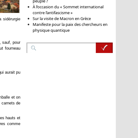
peuple ?
À l’occasion du « Sommet international
contre l’antifascisme »
Sur la visite de Macron en Grèce
a sidérurgie
Manifeste pour la paix des chercheurs en
physique quantique
, sauf, pour
ut fourneau
qui aurait pu
balle et on
s carnets de
des hauts et
aires comme