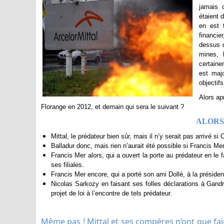
jamais 
étaient 
en est 
financie
dessus d
mines, 
certaine
est majo
objectifs
Alors ap
Florange en 2012, et demain qui sera le suivant ?
ALORS
Mittal, le prédateur bien sûr, mais il n’y serait pas arrivé si
Balladur donc, mais rien n’aurait été possible si Francis Me
Francis Mer alors, qui a ouvert la porte au prédateur en le f
ses filiales.
Francis Mer encore, qui a porté son ami Dollé, à la préside
Nicolas Sarkozy en faisant ses folles déclarations à Gan
projet de loi à l’encontre de tels prédateur.
Même pas ! Mittal et ses compères n’ont que fair